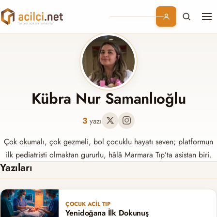
Me
Branşlar
Konular
Kurumsal
Kübra Nur Samanlıoğlu
Abonelik
3
yazı
Çok okumalı, çok gezmeli, bol çocuklu hayatı seven; platformun
ilk pediatristi olmaktan gururlu, hâlâ Marmara Tıp’ta asistan biri.
Yazıları
ÇOCUK ACIL TIP
Yenidoğana İlk Dokunuş