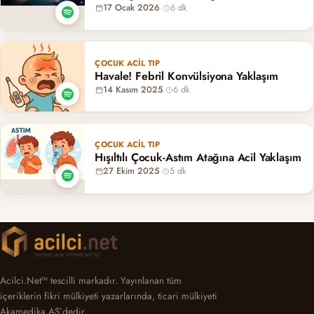
17 Ocak 2026
·
6 dk
ÇOCUK ACIL TIP
Havale! Febril Konvülsiyona Yaklaşım
14 Kasım 2025
·
6 dk
ÇOCUK ACIL TIP
Hışıltılı Çocuk-Astım Atağına Acil Yaklaşım
27 Ekim 2025
·
5 dk
Acilci.Net™ tescilli markadır. Yayınlanan tüm
içeriklerin fikri mülkiyeti yazarlarında, ticari mülkiyeti
Akamedika AŞ’dedir.