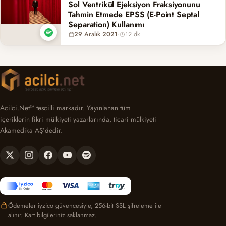
Sol Ventrikül Ejeksiyon Fraksiyonunu
Tahmin Etmede EPSS (E-Point Septal
Separation) Kullanımı
29 Aralık 2021
·
12 dk
Acilci.Net™ tescilli markadır. Yayınlanan tüm
içeriklerin fikri mülkiyeti yazarlarında, ticari mülkiyeti
Akamedika AŞ’dedir.
Ödemeler iyzico güvencesiyle, 256-bit SSL şifreleme ile
alınır. Kart bilgileriniz saklanmaz.