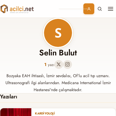
Me
Branşlar
Konular
Kurumsal
Selin Bulut
Abonelik
1
yazı
Bozyaka EAH ihtisaslı, İzmir sevdalısı, Of’lu acil tıp uzmanı.
Ultrasonografi ilgi alanlarından. Medicana International İzmir
Hastanesi'nde çalışmaktadır.
Yazıları
KARDIYOLOJI