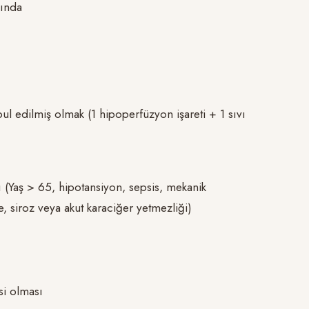
sında
bul edilmiş olmak (1 hipoperfüzyon işareti + 1 sıvı
ı (Yaş > 65, hipotansiyon, sepsis, mekanik
, siroz veya akut karaciğer yetmezliği)
si olması