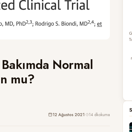
G
T
ik Bakımda Normal
yon mu?
S
12 Ağustos 2021
·
14 dk
okuma