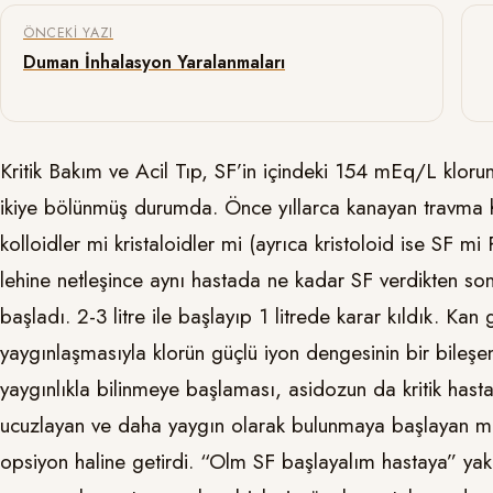
Yazı gezinmesi
ÖNCEKI YAZI
Duman İnhalasyon Yaralanmaları
Kritik Bakım ve Acil Tıp, SF’in içindeki 154 mEq/L kloru
ikiye bölünmüş durumda. Önce yıllarca kanayan travma has
kolloidler mi kristaloidler mi (ayrıca kristoloid ise SF mi 
lehine netleşince aynı hastada ne kadar SF verdikten so
başladı. 2-3 litre ile başlayıp 1 litrede karar kıldık. 
yaygınlaşmasıyla klorün güçlü iyon dengesinin bir bileşen
yaygınlıkla bilinmeye başlaması, asidozun da kritik hastad
ucuzlayan ve daha yaygın olarak bulunmaya başlayan mark
opsiyon haline getirdi. “Olm SF başlayalım hastaya” yak