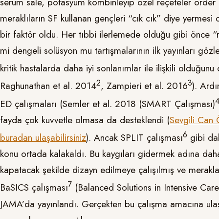
serum sale, potasyum kombinleyip özel reçeteler order 
meraklıların SF kullanan gençleri “cık cık” diye yermesi
bir faktör oldu. Her tıbbi ilerlemede olduğu gibi önce “
mi dengeli solüsyon mu tartışmalarının ilk yayınları göz
kritik hastalarda daha iyi sonlanımlar ile ilişkili olduğu
​2​
​3​
Raghunathan et al. 2014
, Zampieri et al. 2016
). Ard
​4
ED çalışmaları (Semler et al. 2018 (SMART Çalışması)
fayda çok kuvvetle olmasa da desteklendi (
Sevgili Can 
​6​
buradan ulaşabilirsiniz
). Ancak SPLIT çalışması
gibi da
konu ortada kalakaldı. Bu kaygıları gidermek adına daha 
kapatacak şekilde dizayn edilmeye çalışılmış ve merakl
​7​
BaSICS çalışması
(Balanced Solutions in Intensive Car
JAMA’da yayınlandı. Gerçekten bu çalışma amacına ula