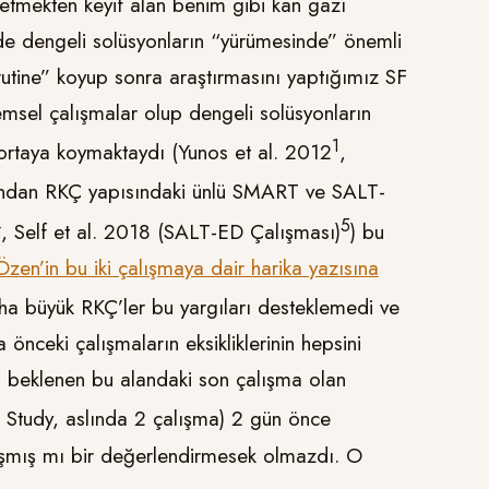
etmekten keyif alan benim gibi kan gazı
 de dengeli solüsyonların “yürümesinde” önemli
rutine” koyup sonra araştırmasını yaptığımız SF
lemsel çalışmalar olup dengeli solüsyonların
​1​
nu ortaya koymaktaydı (Yunos et al. 2012
,
ından RKÇ yapısındaki ünlü SMART ve SALT-
​
​5​
, Self et al. 2018 (SALT-ED Çalışması)
) bu
Özen’in bu iki çalışmaya dair harika yazısına
ha büyük RKÇ’ler bu yargıları desteklemedi ve
önceki çalışmaların eksikliklerinin hepsini
a beklenen bu alandaki son çalışma olan
e Study, aslında 2 çalışma) 2 gün önce
şmış mı bir değerlendirmesek olmazdı. O