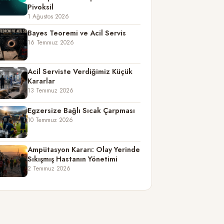
Pivoksil
1 Ağustos 2026
Bayes Teoremi ve Acil Servis
16 Temmuz 2026
Acil Serviste Verdiğimiz Küçük
Kararlar
13 Temmuz 2026
Egzersize Bağlı Sıcak Çarpması
10 Temmuz 2026
Ampütasyon Kararı: Olay Yerinde
Sıkışmış Hastanın Yönetimi
2 Temmuz 2026