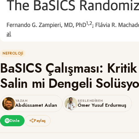
NEFROLOJI
BaSICS Çalışması: Krit
Salin mi Dengeli Solüs
YAZAN
SESLENDIREN
Abdüssamet Aslan
Ömer Yusuf Erdurmuş
Dinle
Paylaş