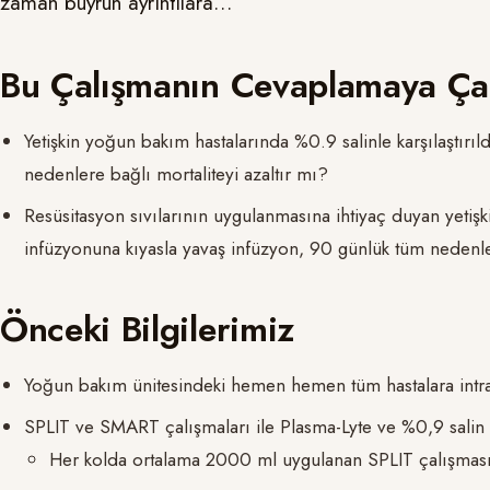
zaman buyrun ayrıntılara…
Bu Çalışmanın Cevaplamaya Çalı
Yetişkin yoğun bakım hastalarında %0.9 salinle karşılaştırı
nedenlere bağlı mortaliteyi azaltır mı?
Resüsitasyon sıvılarının uygulanmasına ihtiyaç duyan yetişk
infüzyonuna kıyasla yavaş infüzyon, 90 günlük tüm nedenler
Önceki Bilgilerimiz
Yoğun bakım ünitesindeki hemen hemen tüm hastalara intrav
SPLIT ve SMART çalışmaları ile Plasma-Lyte ve %0,9 salin ka
Her kolda ortalama 2000 ml uygulanan SPLIT çalışması,