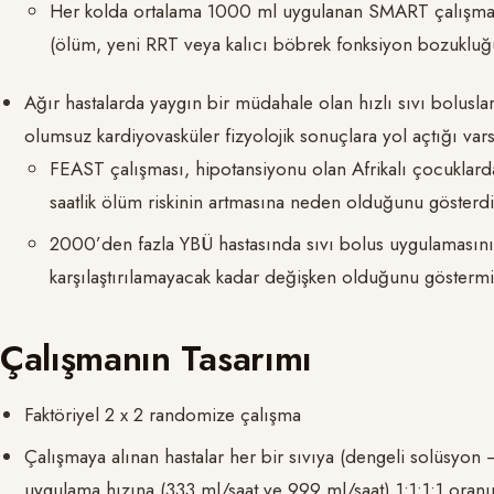
Her kolda ortalama 1000 ml uygulanan SMART çalışmas
(ölüm, yeni RRT veya kalıcı böbrek fonksiyon bozukluğu
Ağır hastalarda yaygın bir müdahale olan hızlı sıvı bolusları
olumsuz kardiyovasküler fizyolojik sonuçlara yol açtığı var
FEAST çalışması, hipotansiyonu olan Afrikalı çocuklarda
saatlik ölüm riskinin artmasına neden olduğunu gösterdi
2000’den fazla YBÜ hastasında sıvı bolus uygulamasını
karşılaştırılamayacak kadar değişken olduğunu göstermiş
Çalışmanın Tasarımı
Faktöriyel 2 x 2 randomize çalışma
Çalışmaya alınan hastalar her bir sıvıya (dengeli solüsyo
uygulama hızına (333 ml/saat ve 999 ml/saat) 1:1:1:1 ora