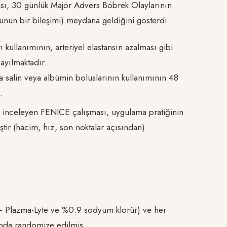
ı, 30 günlük Majör Advers Böbrek Olaylarının
nun bir bileşimi) meydana geldiğini gösterdi.
 kullanımının, arteriyel elastansın azalması gibi
sayılmaktadır.
 salin veya albümin boluslarının kullanımının 48
.
 inceleyen FENICE çalışması, uygulama pratiğinin
tir (hacim, hız, son noktalar açısından)
n – Plazma-Lyte ve %0.9 sodyum klorür) ve her
nında randomize edilmiş