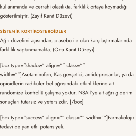
kullanımında ve cerrahi olasılıkta, farklılık ortaya koymadığı
gösterilmiştir. (Zayıf Kanıt Düzeyi)
SISTEMIK KORTIKOSTEROIDLER
Ağrı düzelimi açısından, plasebo ile olan karşılaştırmalarında
farklılık saptanmamakta. (Orta Kanıt Düzeyi)
[box type=”shadow” align=”” class=””
width=””]Asetaminofen, Kas gevşetici, antidepresanlar, ya da
opioidlerin radiküler bel ağrısındaki etkinliklerine ait
randomize kontrollü çalışma yoktur. NSAİİ’ye ait ağrı giderimi
sonuçları tutarsız ve yetersizdir. [/box]
[box type=”success” align=”” class=”” width=””]Farmakolojik
tedavi de yan etki potansiyeli,