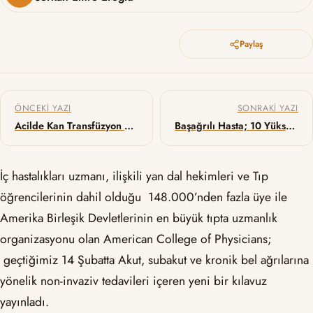
Paylaş
Yazı gezinmesi
ÖNCEKI YAZI
SONRAKI YAZI
Acilde Kan Transfüzyon Sorunları
Başağrılı Hasta; 10 Yüksek Riskli Klinik Senaryo
İç hastalıkları uzmanı, ilişkili yan dal hekimleri ve Tıp
öğrencilerinin dahil olduğu 148.000’nden fazla üye ile
Amerika Birleşik Devletlerinin en büyük tıpta uzmanlık
organizasyonu olan American College of Physicians;
geçtiğimiz 14 Şubatta Akut, subakut ve kronik bel ağrılarına
yönelik non-invaziv tedavileri içeren yeni bir kılavuz
yayınladı.