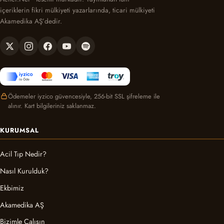
içeriklerin fikri mülkiyeti yazarlarında, ticari mülkiyeti
Akamedika AŞ’dedir.
Ödemeler iyzico güvencesiyle, 256-bit SSL şifreleme ile
alınır. Kart bilgileriniz saklanmaz.
KURUMSAL
Acil Tıp Nedir?
Nasıl Kurulduk?
Ekbimiz
Akamedika AŞ
Bizimle Çalışın