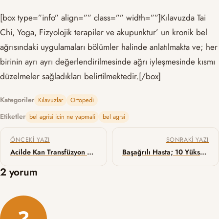
[box type=”info” align=”” class=”” width=””]Kılavuzda Tai
Chi, Yoga, Fizyolojik terapiler ve akupunktur’ un kronik bel
ağrısındaki uygulamaları bölümler halinde anlatılmakta ve; her
birinin ayrı ayrı değerlendirilmesinde ağrı iyleşmesinde kısmı
düzelmeler sağladıkları belirtilmektedir.[/box]
Kategoriler
Kılavuzlar
Ortopedi
Etiketler
bel agrisi icin ne yapmali
bel agrsi
Yazı gezinmesi
ÖNCEKI YAZI
SONRAKI YAZI
Acilde Kan Transfüzyon Sorunları
Başağrılı Hasta; 10 Yüksek Riskli Klinik Senaryo
2 yorum