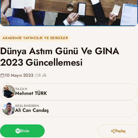
AKADEMIK YAYINCILIK VE DERGILER
Dünya Astım Günü Ve GINA
2023 Güncellemesi
10 Mayıs 2023
·
8 dk
YAZAN
Mehmet TÜRK
SESLENDIREN
Ali Can Candaş
Dinle
Paylaş