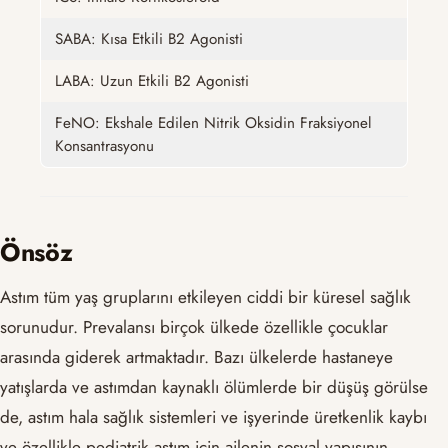
SABA: Kısa Etkili B2 Agonisti
LABA: Uzun Etkili B2 Agonisti
FeNO: Ekshale Edilen Nitrik Oksidin Fraksiyonel
Konsantrasyonu
Önsöz
Astım tüm yaş gruplarını etkileyen ciddi bir küresel sağlık
sorunudur. Prevalansı birçok ülkede özellikle çocuklar
arasında giderek artmaktadır. Bazı ülkelerde hastaneye
yatışlarda ve astımdan kaynaklı ölümlerde bir düşüş görülse
de, astım hala sağlık sistemleri ve işyerinde üretkenlik kaybı
ve özellikle pediatrik astım için ailenin sosyal yapısının