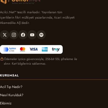
Acilci.Net™ tescilli markadır. Yayınlanan tüm
içeriklerin fikri mülkiyeti yazarlarında, ticari mülkiyeti
Akamedika AŞ’dedir.
Ödemeler iyzico güvencesiyle, 256-bit SSL şifreleme ile
alınır. Kart bilgileriniz saklanmaz.
KURUMSAL
Acil Tıp Nedir?
Nasıl Kurulduk?
Ekbimiz