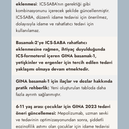
eklenmesi
:
ICS-SABA’nın gerektiği gibi
kombinasyonunu içerecek şekilde güncellenmiştir.
ICS-SABA, düzenli idame tedavisi için önerilmez,
dolayısıyla idame ve rahatlatıcı tedavi için
kullanılamaz.
Basamak-2’ye ICS-SABA rahatlatıcı
eklenmesine rağmen, ihtiyaç duyulduğunda
ICS-formoterol içeren GINA basamak-1,
yetişkinler ve ergenler için tercih edilen tedavi
yaklaşımı olmaya devam etmektedir.
GINA basamak-1 için ilaçlar ve dozlar hakkında
pratik rehberlik:
Yeni oluşturulan tabloda daha
fazla ayrıntı sağlanmıştır.
6-11 yaş arası çocuklar için GINA 2023 tedavi
öneri güncellemesi:
Mepolizumab, uzman sevki
ve tedavinin optimizasyonundan sonra, şiddetli
eozinofilik astımı olan çocuklar için idame tedavisi