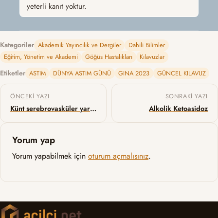
yeterli kanıt yoktur.
Kategoriler
Akademik Yayıncılık ve Dergiler
Dahili Bilimler
Eğitim, Yönetim ve Akademi
Göğüs Hastalıkları
Kılavuzlar
Etiketler
ASTIM
DÜNYA ASTIM GÜNÜ
GINA 2023
GÜNCEL KILAVUZ
Yazı gezinmesi
ÖNCEKI YAZI
SONRAKI YAZI
Künt serebrovasküler yaralanma – Spot bilgiler
Alkolik Ketoasidoz
Yorum yap
Yorum yapabilmek için
oturum açmalısınız
.