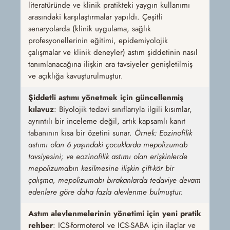
literatüründe ve klinik pratikteki yaygın kullanımı
arasındaki karşılaştırmalar yapıldı. Çeşitli
senaryolarda (klinik uygulama, sağlık
profesyonellerinin eğitimi, epidemiyolojik
çalışmalar ve klinik deneyler) astım şiddetinin nasıl
tanımlanacağına ilişkin ara tavsiyeler genişletilmiş
ve açıklığa kavuşturulmuştur.
Şiddetli astımı yönetmek için güncellenmiş
kılavuz
:
Biyolojik tedavi sınıflarıyla ilgili kısımlar,
ayrıntılı bir inceleme değil, artık kapsamlı kanıt
tabanının kısa bir özetini sunar.
Örnek: Eozinofilik
astımı olan 6 yaşındaki çocuklarda mepolizumab
tavsiyesini; ve eozinofilik astımı olan erişkinlerde
mepolizumabın kesilmesine ilişkin çift-kör bir
çalışma, mepolizumabı bırakanlarda tedaviye devam
edenlere göre daha fazla alevlenme bulmuştur.
Astım alevlenmelerinin yönetimi için yeni pratik
rehber
: ICS-formoterol ve ICS-SABA için ilaçlar ve