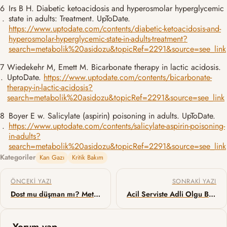
6
Irs B H. Diabetic ketoacidosis and hyperosmolar hyperglycemic
.
state in adults: Treatment. UpToDate.
https://www.uptodate.com/contents/diabetic-ketoacidosis-and-
hyperosmolar-hyperglycemic-state-in-adults-treatment?
search=metabolik%20asidozu&topicRef=2291&source=see_link
7
Wiedekehr M, Emett M. Bicarbonate therapy in lactic acidosis.
.
UptoDate.
https://www.uptodate.com/contents/bicarbonate-
therapy-in-lactic-acidosis?
search=metabolik%20asidozu&topicRef=2291&source=see_link
8
Boyer E w. Salicylate (aspirin) poisoning in adults. UpToDate.
.
https://www.uptodate.com/contents/salicylate-aspirin-poisoning-
in-adults?
search=metabolik%20asidozu&topicRef=2291&source=see_link
Kategoriler
Kan Gazı
Kritik Bakım
Yazı gezinmesi
ÖNCEKI YAZI
SONRAKI YAZI
Dost mu düşman mı? Metamizol hakkında her şey
Acil Serviste Adli Olgu Bildirim Formu Düzenleme
Yorum yap