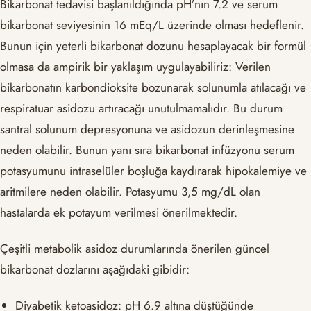
Bikarbonat tedavisi başlanıldığında pH’nın 7.2 ve serum
bikarbonat seviyesinin 16 mEq/L üzerinde olması hedeflenir.
Bunun için yeterli bikarbonat dozunu hesaplayacak bir formül
olmasa da ampirik bir yaklaşım uygulayabiliriz: Verilen
bikarbonatın karbondioksite bozunarak solunumla atılacağı ve
respiratuar asidozu artıracağı unutulmamalıdır. Bu durum
santral solunum depresyonuna ve asidozun derinleşmesine
neden olabilir. Bunun yanı sıra bikarbonat infüzyonu serum
potasyumunu intraselüler boşluğa kaydırarak hipokalemiye ve
aritmilere neden olabilir. Potasyumu 3,5 mg/dL olan
hastalarda ek potayum verilmesi önerilmektedir.
Çeşitli metabolik asidoz durumlarında önerilen güncel
bikarbonat dozlarını aşağıdaki gibidir:
Diyabetik ketoasidoz: pH 6.9 altına düştüğünde