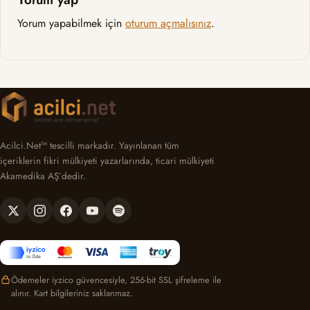
Yorum yapabilmek için
oturum açmalısınız
.
Acilci.Net™ tescilli markadır. Yayınlanan tüm
içeriklerin fikri mülkiyeti yazarlarında, ticari mülkiyeti
Akamedika AŞ’dedir.
Ödemeler iyzico güvencesiyle, 256-bit SSL şifreleme ile
alınır. Kart bilgileriniz saklanmaz.