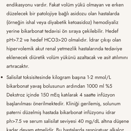
endikasyonu vardır. Fakat volüm yükü olmayan ve erken
düzelecek bir patolojiye bağlı asidozu olan hastalarda
(örneğin ishal veya diyabetik ketoasidoz) hemodiyaliz
yerine bikarbonat tedavisi ön sıraya çekilebilir. Hedef
pH>7.2 ve hedef HCO3>20 olmalıdır. İdrar çıkışı olan
hipervolemik akut renal yetmezlik hastalarında tedaviye
eklenecek diüretik volüm yükünü azaltacak ve asit atılımını
artıracaktır.
Salisilat toksisitesinde kilogram başına 1-2 mmol/L
bikarbonat yavaş bolusunun ardından 1000 ml %5
Dekstroz içinde 150 mEq katılarak 4 saatte infüzyon
başlanılması önerilmektedir. Kliniği gerilemiş, solunum
paterni düzelmiş hastada bikarbonat infüzyonu idrar
ph>7.5 ve serum salisilat seviyesi 40 mg/dL altına düşene
kadar devam etmelidir. Bu hastalarda respiratuar alkaloz