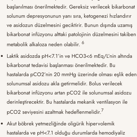
başlanılması önerilmektedir. Gereksiz verilecek bikarbonat
solunum depresyonunun yanı sıra, ketogenezi hızlandırır
ve asidozun düzelmesini geciktirir. Bunun dışında uzamış
bikarbonat infüzyonu alttaki patolojinin düzelmesini takiben
​6​
metabolik alkaloza neden olabilir.
Laktik asidozda pH<7.1’in ve HCO3<6 mEq/L’nin altında
bikarbonat tedavisi başlanması önerilmektedir. Bu
hastalarda pCO2’nin 20 mmHg üzerinde olması eşlik eden
solunumsal asidozu akla getirmelidir. Bolus verilecek
bikarbonat infüzyonu artan pCO2 ile solunumsal asidozu
derinleştirecektir. Bu hastalarda mekanik ventilasyon ile
​7​
pCO2 seviyesini azaltmak hedeflenmelidir.
Akut böbrek yetmezliğinde oligürik hipervolemik
hastalarda ve pH<7.1 olduğu durumlarda hemodiyaliz