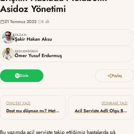
Asidoz Yönetimi
21 Temmuz 2022
·
8 dk
YAZAN
Şakir Hakan Aksu
SESLENDIREN
Ömer Yusuf Erdurmuş
Dinle
Paylaş
Yazı gezinmesi
ÖNCEKI YAZI
SONRAKI YAZI
Dost mu düşman mı? Metamizol hakkında her şey
Acil Serviste Adli Olgu Bildirim Formu Düzenleme
Bu yazımda acil serviste takip ettiğimiz hastalarda sık