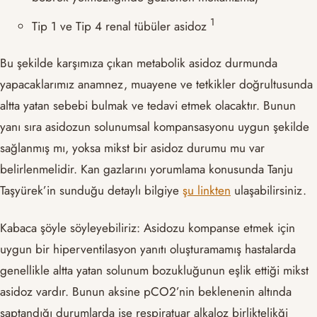
​1​
Tip 1 ve Tip 4 renal tübüler asidoz
Bu şekilde karşımıza çıkan metabolik asidoz durmunda
yapacaklarımız anamnez, muayene ve tetkikler doğrultusunda
altta yatan sebebi bulmak ve tedavi etmek olacaktır. Bunun
yanı sıra asidozun solunumsal kompansasyonu uygun şekilde
sağlanmış mı, yoksa mikst bir asidoz durumu mu var
belirlenmelidir. Kan gazlarını yorumlama konusunda Tanju
Taşyürek’in sunduğu detaylı bilgiye
şu linkten
ulaşabilirsiniz.
Kabaca şöyle söyleyebiliriz: Asidozu kompanse etmek için
uygun bir hiperventilasyon yanıtı oluşturamamış hastalarda
genellikle altta yatan solunum bozukluğunun eşlik ettiği mikst
asidoz vardır. Bunun aksine pCO2’nin beklenenin altında
saptandığı durumlarda ise respiratuar alkaloz birliktelikği