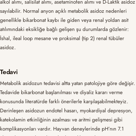
alkol alımı, salisilat alımı, asetaminofen alımı ve D-Laktik asidoz
sayılabilir. Normal anyon açıklı metabolik asidoz nedenleri
genellikle bikarbonat kaybı ile giden veya renal yoldan asit
atılımındaki eksikliğe bağlı gelişen şu durumlarda gözlenir:
İshal, ileal loop mesane ve proksimal (tip 2) renal tübüler
asidoz.
Tedavi
Metabolik asidozun tedavisi altta yatan patolojiye göre değişir.
Tedavide bikarbonat başlanılması ve diyaliz kararı verme
konusunda literatürde farklı önerilerle karşılaşabilmekteyiz.
Derinleşen asidozun endotel hasarı, myokardiyal depresyon,
katekolamin etkinliğinin azalması ve aritmi gelişmesi gibi
komplikasyonları vardır. Hayvan deneylerinde pH’nın 7.1