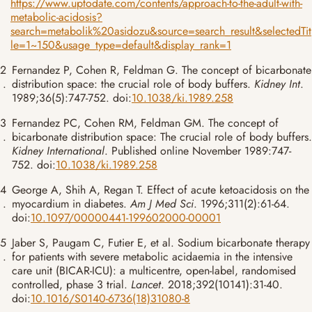
https://www.uptodate.com/contents/approach-to-the-adult-with-
metabolic-acidosis?
search=metabolik%20asidozu&source=search_result&selectedTit
le=1~150&usage_type=default&display_rank=1
2
Fernandez P, Cohen R, Feldman G. The concept of bicarbonate
.
distribution space: the crucial role of body buffers.
Kidney Int
.
1989;36(5):747-752. doi:
10.1038/ki.1989.258
3
Fernandez PC, Cohen RM, Feldman GM. The concept of
.
bicarbonate distribution space: The crucial role of body buffers.
Kidney International
. Published online November 1989:747-
752. doi:
10.1038/ki.1989.258
4
George A, Shih A, Regan T. Effect of acute ketoacidosis on the
.
myocardium in diabetes.
Am J Med Sci
. 1996;311(2):61-64.
doi:
10.1097/00000441-199602000-00001
5
Jaber S, Paugam C, Futier E, et al. Sodium bicarbonate therapy
.
for patients with severe metabolic acidaemia in the intensive
care unit (BICAR-ICU): a multicentre, open-label, randomised
controlled, phase 3 trial.
Lancet
. 2018;392(10141):31-40.
doi:
10.1016/S0140-6736(18)31080-8