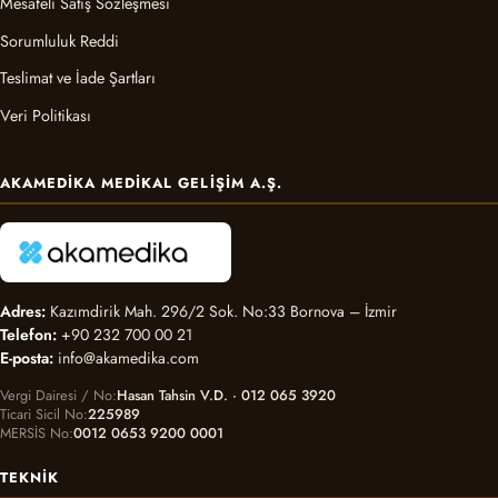
Mesafeli Satış Sözleşmesi
Sorumluluk Reddi
Teslimat ve İade Şartları
Veri Politikası
AKAMEDIKA MEDIKAL GELIŞIM A.Ş.
Adres:
Kazımdirik Mah. 296/2 Sok. No:33 Bornova – İzmir
Telefon:
+90 232 700 00 21
E-posta:
info@akamedika.com
Vergi Dairesi / No
Hasan Tahsin V.D. · 012 065 3920
Ticari Sicil No
225989
MERSİS No
0012 0653 9200 0001
TEKNIK