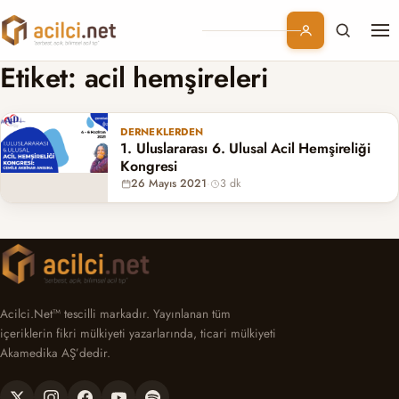
Me
Branşlar
Etiket:
acil hemşireleri
Konular
DERNEKLERDEN
1. Uluslararası 6. Ulusal Acil Hemşireliği
Kurumsal
Kongresi
26 Mayıs 2021
·
3 dk
Abonelik
Acilci.Net™ tescilli markadır. Yayınlanan tüm
içeriklerin fikri mülkiyeti yazarlarında, ticari mülkiyeti
Akamedika AŞ’dedir.