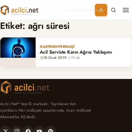
Me
Branşlar
Etiket:
ağrı süresi
Konular
GASTROENTEROLOJI
Acil Serviste Karın Ağrısı Yaklaşımı
Kurumsal
18 Ocak 2019
·
19 dk
Abonelik
Acilci.Net™ tescilli markadır. Yayınlanan tüm
içeriklerin fikri mülkiyeti yazarlarında, ticari mülkiyeti
Akamedika AŞ’dedir.