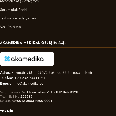
Mesafeli Satış Sözleşmesi
Sorumluluk Reddi
Teslimat ve İade Şartları
Veri Politikası
AKAMEDIKA MEDIKAL GELIŞIM A.Ş.
Adres:
Kazımdirik Mah. 296/2 Sok. No:33 Bornova – İzmir
Telefon:
+90 232 700 00 21
E-posta:
info@akamedika.com
Vergi Dairesi / No
Hasan Tahsin V.D. · 012 065 3920
Ticari Sicil No
225989
MERSİS No
0012 0653 9200 0001
TEKNIK