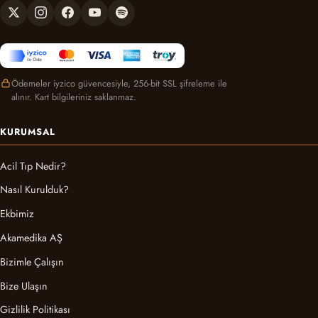
Ödemeler iyzico güvencesiyle, 256-bit SSL şifreleme ile
alınır. Kart bilgileriniz saklanmaz.
KURUMSAL
Acil Tıp Nedir?
Nasıl Kurulduk?
Ekbimiz
Akamedika AŞ
Bizimle Çalışın
Bize Ulaşın
Gizlilik Politikası