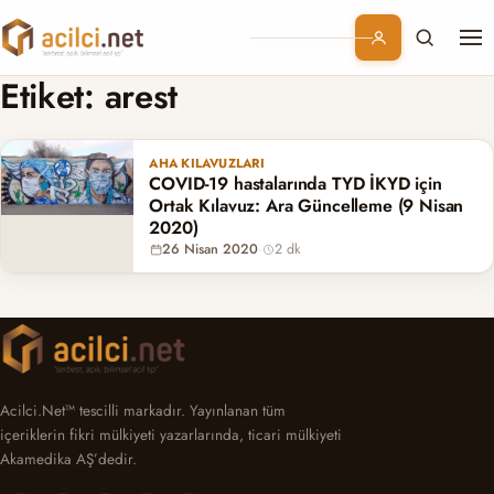
Me
Branşlar
Etiket:
arest
Konular
AHA KILAVUZLARI
COVID-19 hastalarında TYD İKYD için
Kurumsal
Ortak Kılavuz: Ara Güncelleme (9 Nisan
2020)
26 Nisan 2020
·
2 dk
Abonelik
Acilci.Net™ tescilli markadır. Yayınlanan tüm
içeriklerin fikri mülkiyeti yazarlarında, ticari mülkiyeti
Akamedika AŞ’dedir.