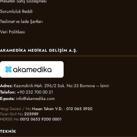
Mesafeli Satış Sözleşmesi
Sorumluluk Reddi
Teslimat ve İade Şartları
Veri Politikası
AKAMEDIKA MEDIKAL GELIŞIM A.Ş.
Adres:
Kazımdirik Mah. 296/2 Sok. No:33 Bornova – İzmir
Telefon:
+90 232 700 00 21
E-posta:
info@akamedika.com
Vergi Dairesi / No
Hasan Tahsin V.D. · 012 065 3920
Ticari Sicil No
225989
MERSİS No
0012 0653 9200 0001
TEKNIK