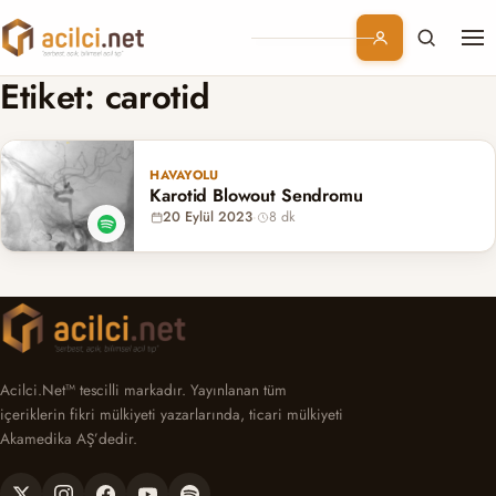
Me
Branşlar
Etiket:
carotid
Konular
HAVAYOLU
Karotid Blowout Sendromu
Kurumsal
20 Eylül 2023
·
8 dk
Abonelik
Acilci.Net™ tescilli markadır. Yayınlanan tüm
içeriklerin fikri mülkiyeti yazarlarında, ticari mülkiyeti
Akamedika AŞ’dedir.