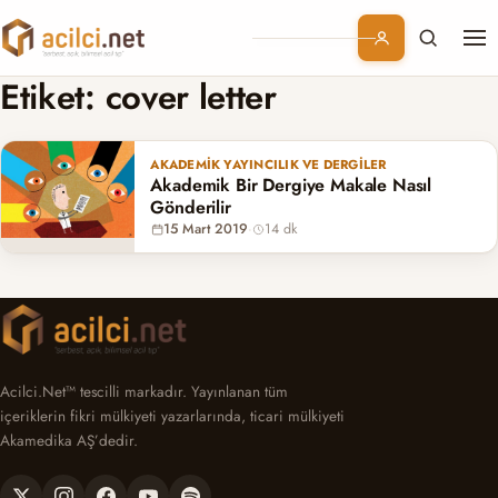
Me
Branşlar
Etiket:
cover letter
Konular
AKADEMIK YAYINCILIK VE DERGILER
Akademik Bir Dergiye Makale Nasıl
Kurumsal
Gönderilir
15 Mart 2019
·
14 dk
Abonelik
Acilci.Net™ tescilli markadır. Yayınlanan tüm
içeriklerin fikri mülkiyeti yazarlarında, ticari mülkiyeti
Akamedika AŞ’dedir.