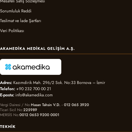
Mesafeli Satış Sözleşmesi
Sorumluluk Reddi
Teslimat ve İade Şartları
Veri Politikası
AKAMEDIKA MEDIKAL GELIŞIM A.Ş.
Adres:
Kazımdirik Mah. 296/2 Sok. No:33 Bornova – İzmir
Telefon:
+90 232 700 00 21
E-posta:
info@akamedika.com
Vergi Dairesi / No
Hasan Tahsin V.D. · 012 065 3920
Ticari Sicil No
225989
MERSİS No
0012 0653 9200 0001
TEKNIK