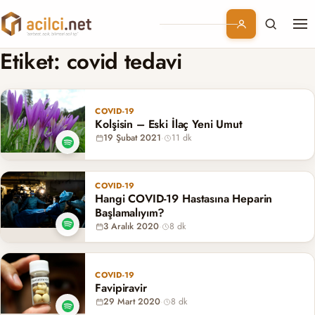
Me
Branşlar
Etiket:
covid tedavi
Konular
COVID-19
Kolşisin – Eski İlaç Yeni Umut
Kurumsal
19 Şubat 2021
·
11 dk
Abonelik
COVID-19
Hangi COVID-19 Hastasına Heparin
Başlamalıyım?
3 Aralık 2020
·
8 dk
COVID-19
Favipiravir
29 Mart 2020
·
8 dk