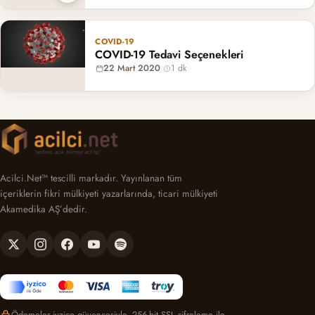
COVID-19
COVID-19 Tedavi Seçenekleri
22 Mart 2020
·
1 dk
Acilci.Net™ tescilli markadır. Yayınlanan tüm
içeriklerin fikri mülkiyeti yazarlarında, ticari mülkiyeti
Akamedika AŞ’dedir.
Ödemeler iyzico güvencesiyle, 256-bit SSL şifreleme ile