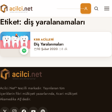
Me
Branşlar
Etiket:
diş yaralanamaları
Konular
KBB ACILLERI
Diş Yaralanmaları
Kurumsal
10 Şubat 2020
·
8 dk
Abonelik
Acilci.Net™ tescilli markadır. Yayınlanan tüm
içeriklerin fikri mülkiyeti yazarlarında, ticari mülkiyeti
Akamedika AŞ’dedir.