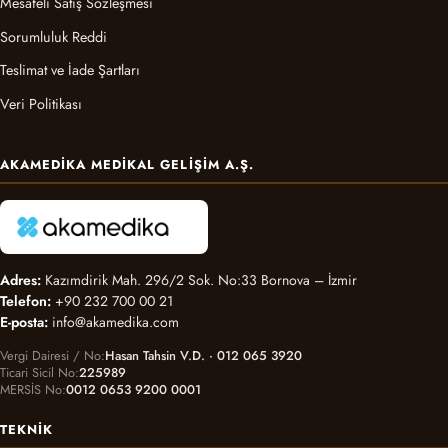
Mesafeli Satış Sözleşmesi
Sorumluluk Reddi
Teslimat ve İade Şartları
Veri Politikası
AKAMEDIKA MEDIKAL GELIŞIM A.Ş.
Adres:
Kazımdirik Mah. 296/2 Sok. No:33 Bornova – İzmir
Telefon:
+90 232 700 00 21
E-posta:
info@akamedika.com
Vergi Dairesi / No
Hasan Tahsin V.D. · 012 065 3920
Ticari Sicil No
225989
MERSİS No
0012 0653 9200 0001
TEKNIK