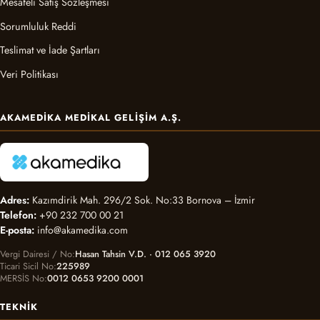
Mesafeli Satış Sözleşmesi
Sorumluluk Reddi
Teslimat ve İade Şartları
Veri Politikası
AKAMEDIKA MEDIKAL GELIŞIM A.Ş.
Adres:
Kazımdirik Mah. 296/2 Sok. No:33 Bornova – İzmir
Telefon:
+90 232 700 00 21
E-posta:
info@akamedika.com
Vergi Dairesi / No
Hasan Tahsin V.D. · 012 065 3920
Ticari Sicil No
225989
MERSİS No
0012 0653 9200 0001
TEKNIK