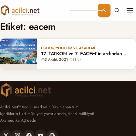
Me
Branşlar
Etiket:
eacem
Konular
EĞITIM, YÖNETIM VE AKADEMI
17. TATKON ve 7. EACEM’in ardından…
Kurumsal
3 Aralık 2021
·
11 dk
Abonelik
Acilci.Net™ tescilli markadır. Yayınlanan tüm
içeriklerin fikri mülkiyeti yazarlarında, ticari mülkiyeti
Akamedika AŞ’dedir.