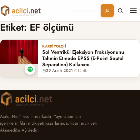
Me
Branşlar
Etiket:
EF ölçümü
Konular
KARDIYOLOJI
Sol Ventrikül Ejeksiyon Fraksiyonunu
Kurumsal
Tahmin Etmede EPSS (E-Point Septal
Separation) Kullanımı
29 Aralık 2021
·
12 dk
Abonelik
Acilci.Net™ tescilli markadır. Yayınlanan tüm
içeriklerin fikri mülkiyeti yazarlarında, ticari mülkiyeti
Akamedika AŞ’dedir.