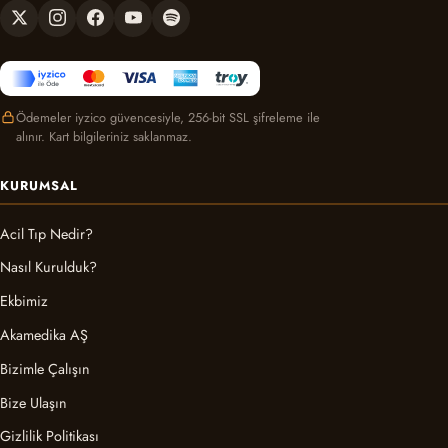
Ödemeler iyzico güvencesiyle, 256-bit SSL şifreleme ile
alınır. Kart bilgileriniz saklanmaz.
KURUMSAL
Acil Tıp Nedir?
Nasıl Kurulduk?
Ekbimiz
Akamedika AŞ
Bizimle Çalışın
Bize Ulaşın
Gizlilik Politikası