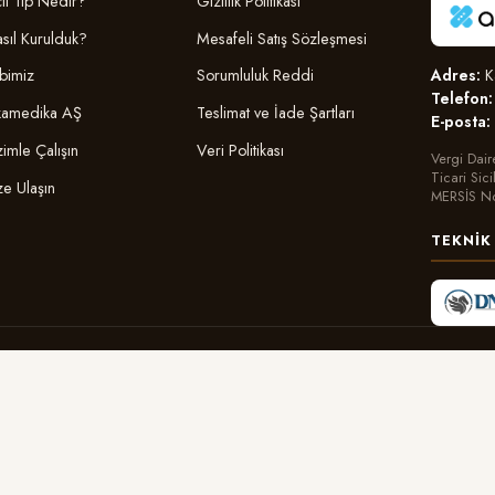
il Tıp Nedir?
Gizlilik Politikası
sıl Kurulduk?
Mesafeli Satış Sözleşmesi
Adres:
Ka
bimiz
Sorumluluk Reddi
Telefon:
amedika AŞ
Teslimat ve İade Şartları
E-posta:
zimle Çalışın
Veri Politikası
Vergi Dair
Ticari Sic
ze Ulaşın
MERSİS N
TEKNIK