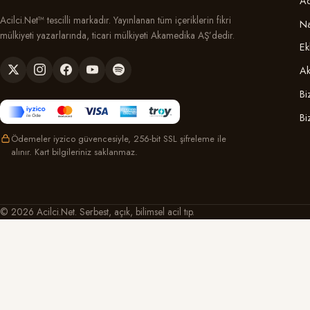
Ac
Acilci.Net™ tescilli markadır. Yayınlanan tüm içeriklerin fikri
Na
mülkiyeti yazarlarında, ticari mülkiyeti Akamedika AŞ’dedir.
Ek
Ak
Bi
Bi
Ödemeler iyzico güvencesiyle, 256-bit SSL şifreleme ile
alınır. Kart bilgileriniz saklanmaz.
© 2026 Acilci.Net. Serbest, açık, bilimsel acil tıp.