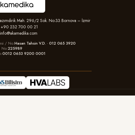
zımdirik Mah. 296/2 Sok. No:33 Bornova – İzmir
+90 232 700 00 21
info@akamedika.com
esi / No
Hasan Tahsin V.D. · 012 065 3920
il No
225989
o
0012 0653 9200 0001