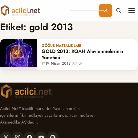
Me
Branşlar
Etiket:
gold 2013
Konular
GÖĞÜS HASTALIKLARI
GOLD 2013: KOAH Alevlenmelerinin
Kurumsal
Yönetimi
19 Nisan 2013
·
7 dk
Abonelik
Acilci.Net™ tescilli markadır. Yayınlanan tüm
içeriklerin fikri mülkiyeti yazarlarında, ticari mülkiyeti
Akamedika AŞ’dedir.