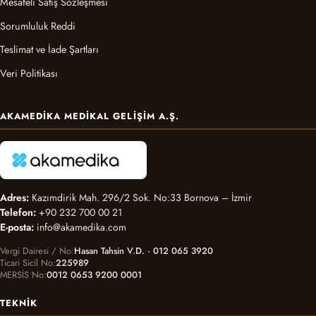
Mesafeli Satış Sözleşmesi
Sorumluluk Reddi
Teslimat ve İade Şartları
Veri Politikası
AKAMEDIKA MEDIKAL GELIŞIM A.Ş.
Adres:
Kazımdirik Mah. 296/2 Sok. No:33 Bornova – İzmir
Telefon:
+90 232 700 00 21
E-posta:
info@akamedika.com
Vergi Dairesi / No
Hasan Tahsin V.D. · 012 065 3920
Ticari Sicil No
225989
MERSİS No
0012 0653 9200 0001
TEKNIK