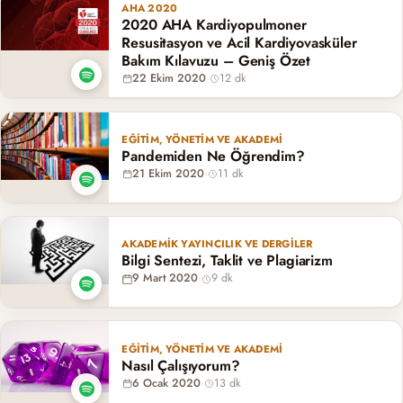
AHA 2020
2020 AHA Kardiyopulmoner
Resusitasyon ve Acil Kardiyovasküler
Bakım Kılavuzu – Geniş Özet
22 Ekim 2020
·
12 dk
EĞITIM, YÖNETIM VE AKADEMI
Pandemiden Ne Öğrendim?
21 Ekim 2020
·
11 dk
AKADEMIK YAYINCILIK VE DERGILER
Bilgi Sentezi, Taklit ve Plagiarizm
9 Mart 2020
·
9 dk
EĞITIM, YÖNETIM VE AKADEMI
Nasıl Çalışıyorum?
6 Ocak 2020
·
13 dk