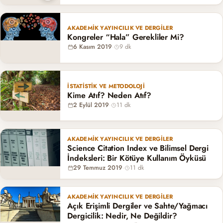
AKADEMIK YAYINCILIK VE DERGILER
Kongreler “Hala” Gerekliler Mi?
6 Kasım 2019
·
9 dk
İSTATISTIK VE METODOLOJI
Kime Atıf? Neden Atıf?
2 Eylül 2019
·
11 dk
AKADEMIK YAYINCILIK VE DERGILER
Science Citation Index ve Bilimsel Dergi
İndeksleri: Bir Kötüye Kullanım Öyküsü
29 Temmuz 2019
·
11 dk
AKADEMIK YAYINCILIK VE DERGILER
Açık Erişimli Dergiler ve Sahte/Yağmacı
Dergicilik: Nedir, Ne Değildir?