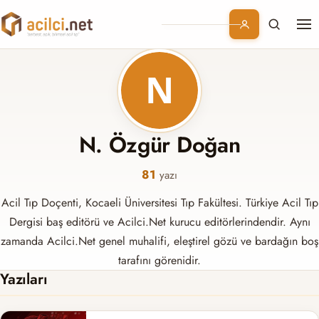
Me
Branşlar
Konular
Kurumsal
N. Özgür Doğan
Abonelik
81
yazı
Acil Tıp Doçenti, Kocaeli Üniversitesi Tıp Fakültesi. Türkiye Acil Tıp
Dergisi baş editörü ve Acilci.Net kurucu editörlerindendir. Aynı
zamanda Acilci.Net genel muhalifi, eleştirel gözü ve bardağın boş
tarafını görenidir.
Yazıları