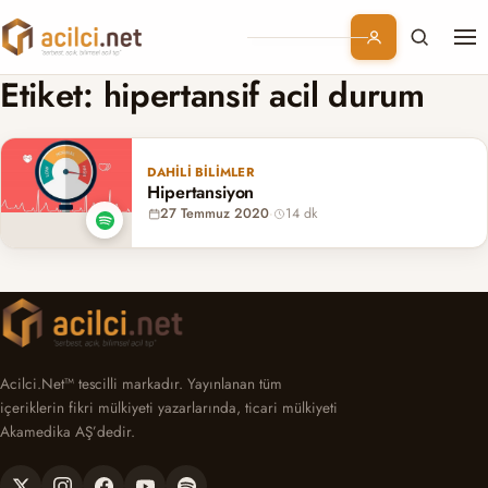
Me
Branşlar
Etiket:
hipertansif acil durum
Konular
DAHILI BILIMLER
Hipertansiyon
Kurumsal
27 Temmuz 2020
·
14 dk
Abonelik
Acilci.Net™ tescilli markadır. Yayınlanan tüm
içeriklerin fikri mülkiyeti yazarlarında, ticari mülkiyeti
Akamedika AŞ’dedir.