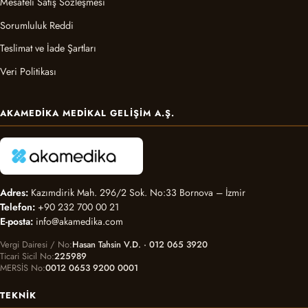
Mesafeli Satış Sözleşmesi
Sorumluluk Reddi
Teslimat ve İade Şartları
Veri Politikası
AKAMEDIKA MEDIKAL GELIŞIM A.Ş.
Adres:
Kazımdirik Mah. 296/2 Sok. No:33 Bornova – İzmir
Telefon:
+90 232 700 00 21
E-posta:
info@akamedika.com
Vergi Dairesi / No
Hasan Tahsin V.D. · 012 065 3920
Ticari Sicil No
225989
MERSİS No
0012 0653 9200 0001
TEKNIK