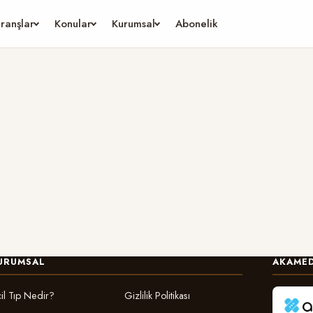
ranşlar
Konular
Kurumsal
Abonelik
URUMSAL
AKAMED
il Tıp Nedir?
Gizlilik Politikası