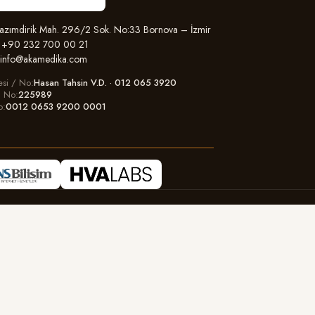
zımdirik Mah. 296/2 Sok. No:33 Bornova – İzmir
+90 232 700 00 21
info@akamedika.com
esi / No
Hasan Tahsin V.D. · 012 065 3920
il No
225989
o
0012 0653 9200 0001