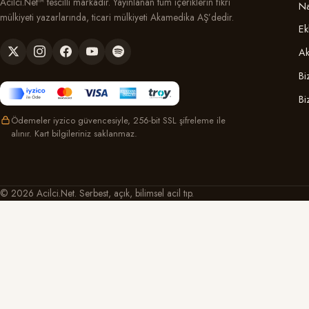
Acilci.Net™ tescilli markadır. Yayınlanan tüm içeriklerin fikri
Na
mülkiyeti yazarlarında, ticari mülkiyeti Akamedika AŞ’dedir.
Ek
Ak
Bi
Bi
Ödemeler iyzico güvencesiyle, 256-bit SSL şifreleme ile
alınır. Kart bilgileriniz saklanmaz.
© 2026 Acilci.Net. Serbest, açık, bilimsel acil tıp.