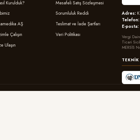
sıl Kurulduk?
Mesafeli Satış Sözleşmesi
Adres:
Ka
bimiz
Sorumluluk Reddi
Telefon:
amedika AŞ
Teslimat ve İade Şartları
E-posta:
zimle Çalışın
Veri Politikası
Vergi Dair
Ticari Sic
ze Ulaşın
MERSİS N
TEKNIK