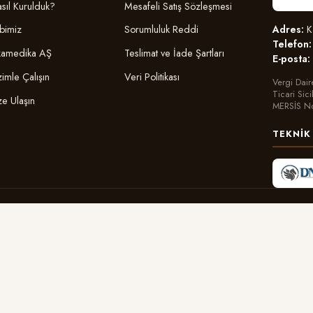
sıl Kurulduk?
Mesafeli Satış Sözleşmesi
Adres:
Ka
bimiz
Sorumluluk Reddi
Telefon:
amedika AŞ
Teslimat ve İade Şartları
E-posta:
zimle Çalışın
Veri Politikası
Vergi Dair
Ticari Sic
ze Ulaşın
MERSİS N
TEKNIK