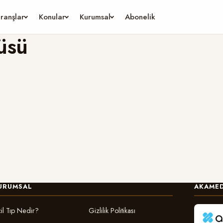
ranşlar
Konular
Kurumsal
Abonelik
üsü
URUMSAL
AKAMED
il Tıp Nedir?
Gizlilik Politikası