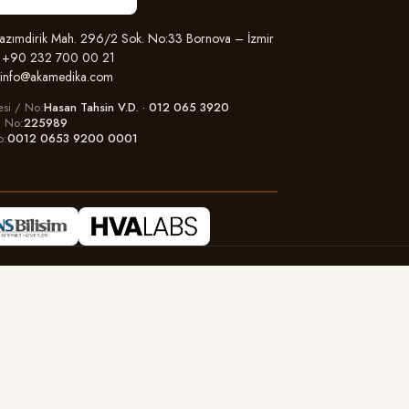
zımdirik Mah. 296/2 Sok. No:33 Bornova – İzmir
+90 232 700 00 21
info@akamedika.com
esi / No
Hasan Tahsin V.D. · 012 065 3920
il No
225989
o
0012 0653 9200 0001