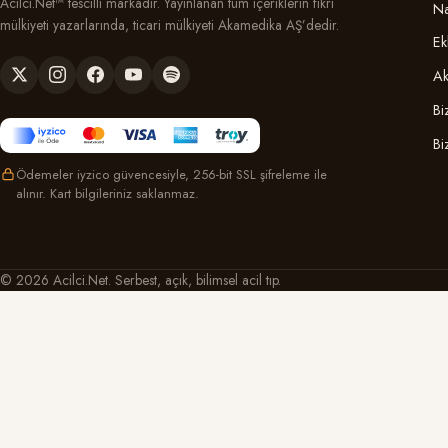
Acilci.Net™ tescilli markadır. Yayınlanan tüm içeriklerin fikri
Na
mülkiyeti yazarlarında, ticari mülkiyeti Akamedika AŞ’dedir.
Ek
Ak
Bi
Bi
Ödemeler iyzico güvencesiyle, 256-bit SSL şifreleme ile
alınır. Kart bilgileriniz saklanmaz.
© 2026 Acilci.Net. Serbest, açık, bilimsel acil tıp.