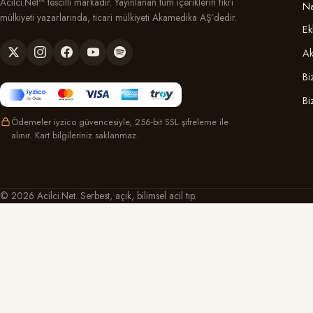
Acilci.Net™ tescilli markadır. Yayınlanan tüm içeriklerin fikri
Na
mülkiyeti yazarlarında, ticari mülkiyeti Akamedika AŞ’dedir.
Ek
Ak
Bi
Bi
Ödemeler iyzico güvencesiyle, 256-bit SSL şifreleme ile
alınır. Kart bilgileriniz saklanmaz.
© 2026 Acilci.Net. Serbest, açık, bilimsel acil tıp.