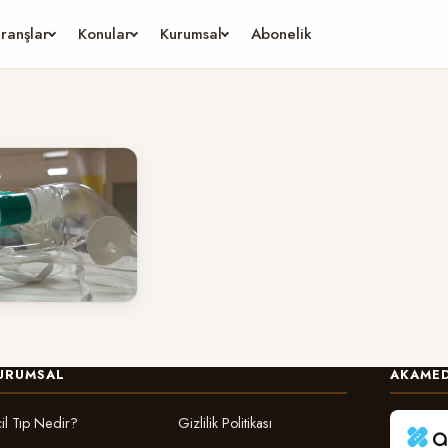
ranşlar
Konular
Kurumsal
Abonelik
sijen
5 dk
okuma
URUMSAL
AKAMED
il Tıp Nedir?
Gizlilik Politikası