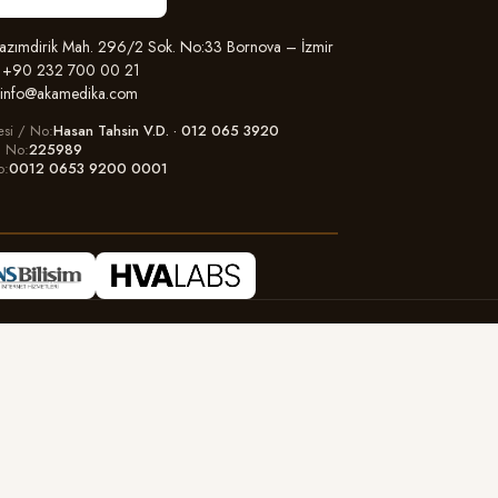
zımdirik Mah. 296/2 Sok. No:33 Bornova – İzmir
+90 232 700 00 21
info@akamedika.com
esi / No
Hasan Tahsin V.D. · 012 065 3920
il No
225989
o
0012 0653 9200 0001