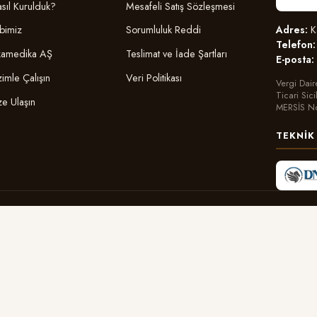
sıl Kurulduk?
Mesafeli Satış Sözleşmesi
Adres:
Ka
bimiz
Sorumluluk Reddi
Telefon:
amedika AŞ
Teslimat ve İade Şartları
E-posta:
zimle Çalışın
Veri Politikası
Vergi Dair
Ticari Sic
ze Ulaşın
MERSİS N
TEKNIK