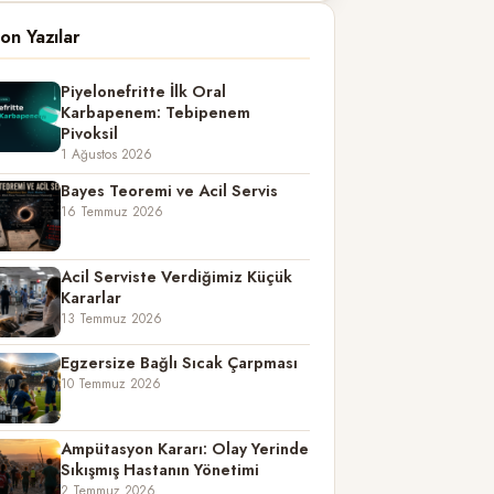
on Yazılar
Piyelonefritte İlk Oral
Karbapenem: Tebipenem
Pivoksil
1 Ağustos 2026
Bayes Teoremi ve Acil Servis
16 Temmuz 2026
Acil Serviste Verdiğimiz Küçük
Kararlar
13 Temmuz 2026
Egzersize Bağlı Sıcak Çarpması
10 Temmuz 2026
Ampütasyon Kararı: Olay Yerinde
Sıkışmış Hastanın Yönetimi
2 Temmuz 2026