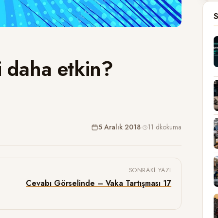
S
 daha etkin?
5 Aralık 2018
·
11 dk
okuma
SONRAKI YAZI
Cevabı Görselinde – Vaka Tartışması 17