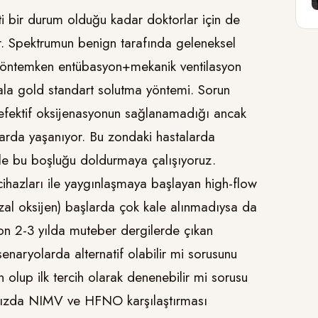
ti bir durum olduğu kadar doktorlar için de
r. Spektrumun benign tarafında geleneksel
k yöntemken entübasyon+mekanik ventilasyon
ala gold standart solutma yöntemi. Sorun
e efektif oksijenasyonun sağlanamadığı ancak
rda yaşanıyor. Bu zondaki hastalarda
ile bu boşluğu doldurmaya çalışıyoruz.
cihazları ile yaygınlaşmaya başlayan high-flow
zal oksijen) başlarda çok kale alınmadıysa da
on 2-3 yılda muteber dergilerde çıkan
naryolarda alternatif olabilir mi sorusunu
olup ilk tercih olarak denenebilir mi sorusu
ımızda NIMV ve HFNO karşılaştırması