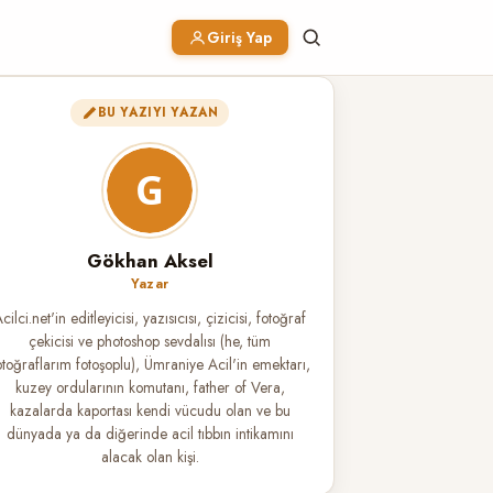
Giriş Yap
BU YAZIYI YAZAN
Gökhan Aksel
Yazar
cilci.net'in editleyicisi, yazısıcısı, çizicisi, fotoğraf
çekicisi ve photoshop sevdalısı (he, tüm
otoğraflarım fotoşoplu), Ümraniye Acil'in emektarı,
kuzey ordularının komutanı, father of Vera,
kazalarda kaportası kendi vücudu olan ve bu
dünyada ya da diğerinde acil tıbbın intikamını
alacak olan kişi.