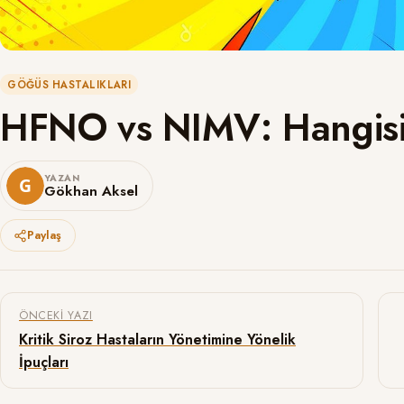
GÖĞÜS HASTALIKLARI
HFNO vs NIMV: Hangisi
YAZAN
Gökhan Aksel
Paylaş
Yazı gezinmesi
ÖNCEKI YAZI
Kritik Siroz Hastaların Yönetimine Yönelik
İpuçları