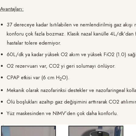
Avantajları:
37 dereceye kadar Isıtılabilen ve nemlendirilmiş gaz akışı
konforu çok fazla bozmaz. Klasik nazal kanülle 4L/dk’dan fa
hastalar tolere edemiyor.
60L/dk ya kadar yüksek O2 akım ve yüksek FiO2 (1.0) sağl
O2 rezervuarı var, CO2 yi geri solumayı önlüyor.
CPAP etkisi var (6 cm H
O).
2
Mekanik olarak nazofarinksi destekler ve nazofaringeal kolla
Ölü boşlukları azaltıp gaz değişimini arttırarak CO2 atılımı
Yüz maskesinden ve NIMV’den çok daha konforlu.