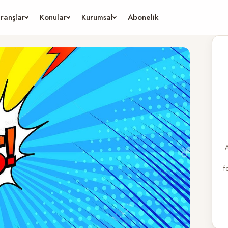
ranşlar
Konular
Kurumsal
Abonelik
A
f