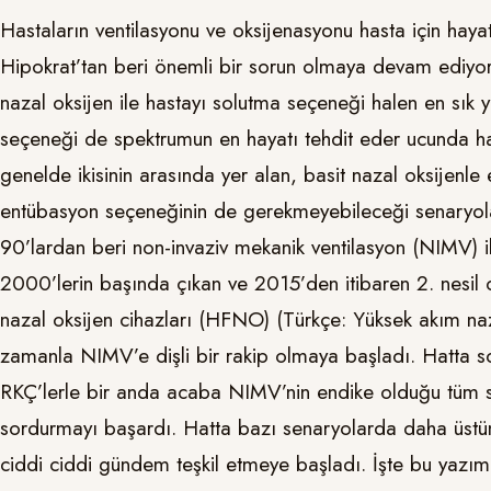
Hastaların ventilasyonu ve oksijenasyonu hasta için haya
Hipokrat’tan beri önemli bir sorun olmaya devam ediyo
nazal oksijen ile hastayı solutma seçeneği halen en sı
seçeneği de spektrumun en hayatı tehdit eder ucunda h
genelde ikisinin arasında yer alan, basit nazal oksijenl
entübasyon seçeneğinin de gerekmeyebileceği senaryola
90’lardan beri non-invaziv mekanik ventilasyon (NIMV) 
2000’lerin başında çıkan ve 2015’den itibaren 2. nesil 
nazal oksijen cihazları (HFNO) (Türkçe: Yüksek akım na
zamanla NIMV’e dişli bir rakip olmaya başladı. Hatta s
RKÇ’lerle bir anda acaba NIMV’nin endike olduğu tüm se
sordurmayı başardı. Hatta bazı senaryolarda daha üstün 
ciddi ciddi gündem teşkil etmeye başladı. İşte bu yaz