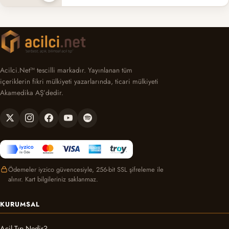
Acilci.Net™ tescilli markadır. Yayınlanan tüm
içeriklerin fikri mülkiyeti yazarlarında, ticari mülkiyeti
Akamedika AŞ’dedir.
Ödemeler iyzico güvencesiyle, 256-bit SSL şifreleme ile
alınır. Kart bilgileriniz saklanmaz.
KURUMSAL
Acil Tıp Nedir?