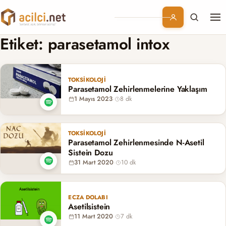
Me
Branşlar
Etiket:
parasetamol intox
Konular
TOKSIKOLOJI
Parasetamol Zehirlenmelerine Yaklaşım
Kurumsal
1 Mayıs 2023
·
8 dk
Abonelik
TOKSIKOLOJI
Parasetamol Zehirlenmesinde N-Asetil
Sistein Dozu
31 Mart 2020
·
10 dk
ECZA DOLABI
Asetilsistein
11 Mart 2020
·
7 dk