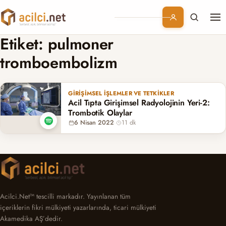
Me
Branşlar
Etiket:
pulmoner
tromboembolizm
Konular
Kurumsal
GIRIŞIMSEL İŞLEMLER VE TETKIKLER
Acil Tıpta Girişimsel Radyolojinin Yeri-2:
Trombotik Olaylar
Abonelik
6 Nisan 2022
·
11 dk
Acilci.Net™ tescilli markadır. Yayınlanan tüm
içeriklerin fikri mülkiyeti yazarlarında, ticari mülkiyeti
Akamedika AŞ’dedir.