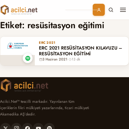
Me
Branşlar
Etiket:
resüsitasyon eğitimi
Konular
ERC 2021
ERC 2021 RESÜSİTASYON KILAVUZU –
Kurumsal
RESÜSİTASYON EĞİTİMİ
3 Haziran 2021
·
13 dk
Abonelik
Acilci.Net™ tescilli markadır. Yayınlanan tüm
içeriklerin fikri mülkiyeti yazarlarında, ticari mülkiyeti
Akamedika AŞ’dedir.