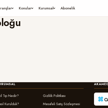
ranşlar
Konular
Kurumsal
Abonelik
bloğu
URUMSAL
AKAMED
il Tıp Nedir?
Gizlilik Politikası
sıl Kurulduk?
Mesafeli Satış Sözleşmesi