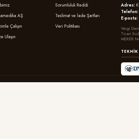
Adres:
Ka
bimiz
Sorumluluk Reddi
Telefon:
amedika AŞ
Teslimat ve İade Şartları
E-posta:
zimle Çalışın
Veri Politikası
Vergi Dair
Ticari Sic
ze Ulaşın
MERSİS N
TEKNIK