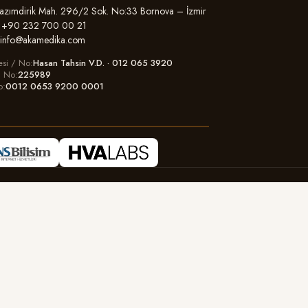
zımdirik Mah. 296/2 Sok. No:33 Bornova – İzmir
+90 232 700 00 21
info@akamedika.com
esi / No
Hasan Tahsin V.D. · 012 065 3920
il No
225989
o
0012 0653 9200 0001