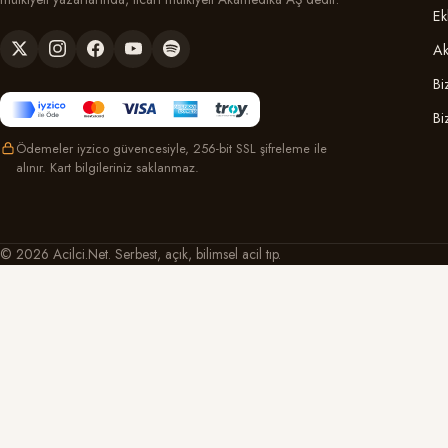
Ek
Ak
Bi
Bi
Ödemeler iyzico güvencesiyle, 256-bit SSL şifreleme ile
alınır. Kart bilgileriniz saklanmaz.
© 2026 Acilci.Net. Serbest, açık, bilimsel acil tıp.