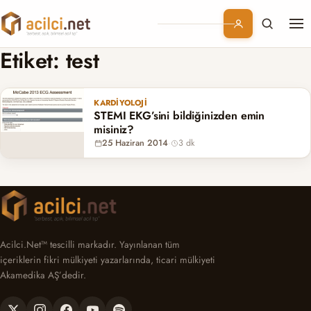
Me
Branşlar
Etiket:
test
Konular
KARDIYOLOJI
STEMI EKG’sini bildiğinizden emin
Kurumsal
misiniz?
25 Haziran 2014
·
3 dk
Abonelik
Acilci.Net™ tescilli markadır. Yayınlanan tüm
içeriklerin fikri mülkiyeti yazarlarında, ticari mülkiyeti
Akamedika AŞ’dedir.