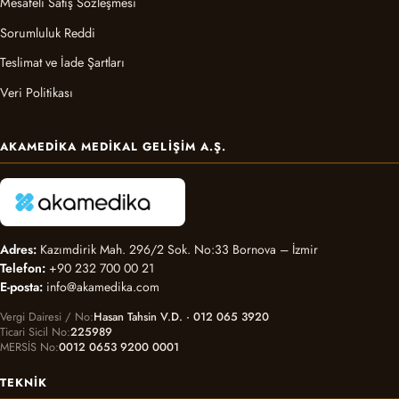
Mesafeli Satış Sözleşmesi
Sorumluluk Reddi
Teslimat ve İade Şartları
Veri Politikası
AKAMEDIKA MEDIKAL GELIŞIM A.Ş.
Adres:
Kazımdirik Mah. 296/2 Sok. No:33 Bornova – İzmir
Telefon:
+90 232 700 00 21
E-posta:
info@akamedika.com
Vergi Dairesi / No
Hasan Tahsin V.D. · 012 065 3920
Ticari Sicil No
225989
MERSİS No
0012 0653 9200 0001
TEKNIK