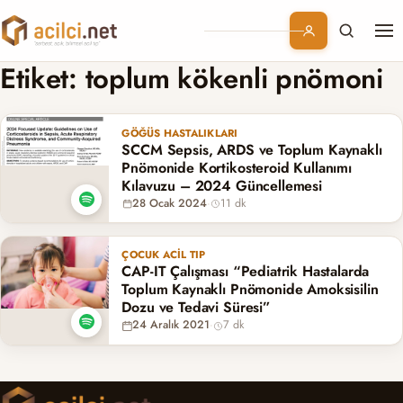
Me
Branşlar
Etiket:
toplum kökenli pnömoni
Konular
GÖĞÜS HASTALIKLARI
SCCM Sepsis, ARDS ve Toplum Kaynaklı
Kurumsal
Pnömonide Kortikosteroid Kullanımı
Kılavuzu – 2024 Güncellemesi
28 Ocak 2024
·
11 dk
Abonelik
ÇOCUK ACIL TIP
CAP-IT Çalışması “Pediatrik Hastalarda
Toplum Kaynaklı Pnömonide Amoksisilin
Dozu ve Tedavi Süresi”
24 Aralık 2021
·
7 dk