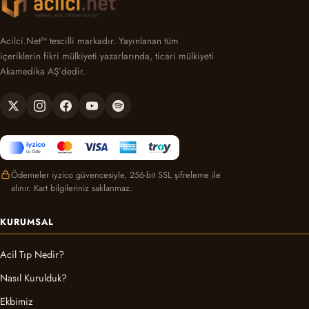
Acilci.Net™ tescilli markadır. Yayınlanan tüm
içeriklerin fikri mülkiyeti yazarlarında, ticari mülkiyeti
Akamedika AŞ’dedir.
Ödemeler iyzico güvencesiyle, 256-bit SSL şifreleme ile
alınır. Kart bilgileriniz saklanmaz.
KURUMSAL
Acil Tıp Nedir?
Nasıl Kurulduk?
Ekbimiz