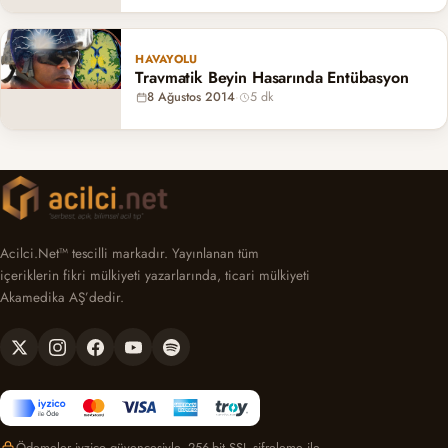
HAVAYOLU
Travmatik Beyin Hasarında Entübasyon
8 Ağustos 2014
·
5 dk
Acilci.Net™ tescilli markadır. Yayınlanan tüm
içeriklerin fikri mülkiyeti yazarlarında, ticari mülkiyeti
Akamedika AŞ’dedir.
Ödemeler iyzico güvencesiyle, 256-bit SSL şifreleme ile