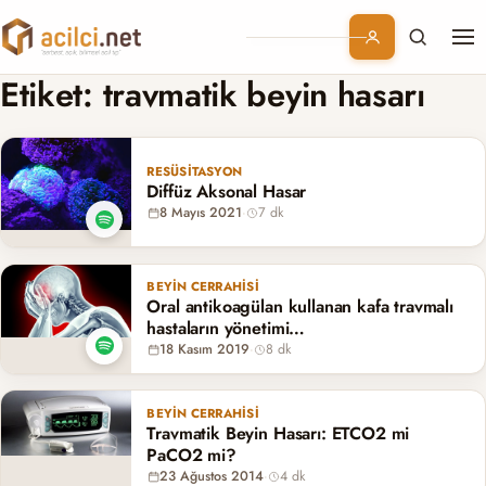
Me
Branşlar
Etiket:
travmatik beyin hasarı
Konular
RESÜSITASYON
Diffüz Aksonal Hasar
Kurumsal
8 Mayıs 2021
·
7 dk
Abonelik
BEYIN CERRAHISI
Oral antikoagülan kullanan kafa travmalı
hastaların yönetimi…
18 Kasım 2019
·
8 dk
BEYIN CERRAHISI
Travmatik Beyin Hasarı: ETCO2 mi
PaCO2 mi?
23 Ağustos 2014
·
4 dk