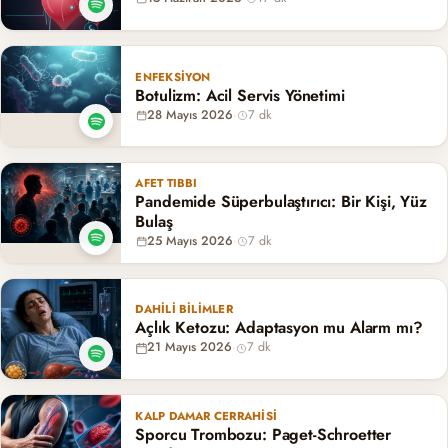
ENFEKSIYON
Botulizm: Acil Servis Yönetimi
28 Mayıs 2026
·
7 dk
AFET TIBBI
Pandemide Süperbulaştırıcı: Bir Kişi, Yüz
Bulaş
25 Mayıs 2026
·
7 dk
DAHILI BILIMLER
Açlık Ketozu: Adaptasyon mu Alarm mı?
21 Mayıs 2026
·
7 dk
KALP DAMAR CERRAHISI
Sporcu Trombozu: Paget-Schroetter