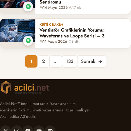
Sendromu
14 Mayıs 2026
·
17 dk
KRITIK BAKIM
Ventilatör Grafiklerinin Yorumu:
Waveforms ve Loops Serisi – 3
11 Mayıs 2026
·
8 dk
Yazı sayfalaması
1
2
…
133
Sonraki →
Acilci.Net™ tescilli markadır. Yayınlanan tüm
içeriklerin fikri mülkiyeti yazarlarında, ticari mülkiyeti
Akamedika AŞ’dedir.