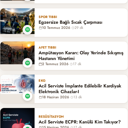
SPOR TIBBI
Egzersize Bağlı Sıcak Çarpması
10 Temmuz 2026
·
29 dk
AFET TIBBI
Ampütasyon Kararı: Olay Yerinde Sıkışmış
Hastanın Yönetimi
2 Temmuz 2026
·
17 dk
EKG
Acil Serviste İmplante Edilebilir Kardiyak
Elektronik Cihazlar-I
18 Haziran 2026
·
13 dk
RESÜSITASYON
Acil Serviste ECPR: Kanülü Kim Takıyor?
15 Haziran 2026
·
17 dk