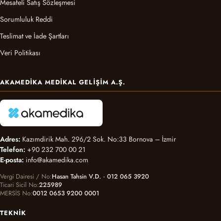
Mesafeli Satış Sözleşmesi
Sorumluluk Reddi
Teslimat ve İade Şartları
Veri Politikası
AKAMEDIKA MEDIKAL GELIŞIM A.Ş.
Adres:
Kazımdirik Mah. 296/2 Sok. No:33 Bornova – İzmir
Telefon:
+90 232 700 00 21
E-posta:
info@akamedika.com
Vergi Dairesi / No
Hasan Tahsin V.D. · 012 065 3920
Ticari Sicil No
225989
MERSİS No
0012 0653 9200 0001
TEKNIK