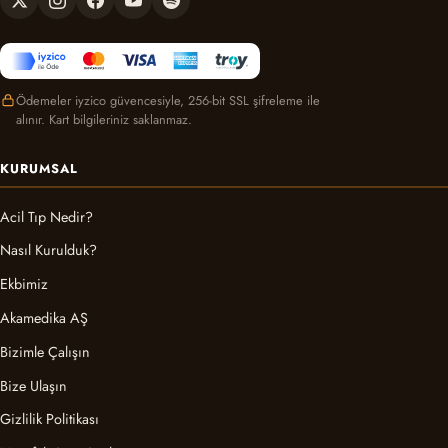
Ödemeler iyzico güvencesiyle, 256-bit SSL şifreleme ile
alınır. Kart bilgileriniz saklanmaz.
KURUMSAL
Acil Tıp Nedir?
Nasıl Kurulduk?
Ekbimiz
Akamedika AŞ
Bizimle Çalışın
Bize Ulaşın
Gizlilik Politikası