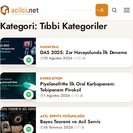
Me
Branşlar
Kategori:
Tıbbi Kategoriler
Konular
HAVAYOLU
DAS 2025: Zor Havayolunda İlk Deneme
Kurumsal
10 Ağustos 2026
·
15 dk
Abonelik
ENFEKSIYON
Piyelonefritte İlk Oral Karbapenem:
Tebipenem Pivoksil
1 Ağustos 2026
·
10 dk
ACIL SERVIS YOĞUNLUĞU
Bayes Teoremi ve Acil Servis
16 Temmuz 2026
·
7 dk