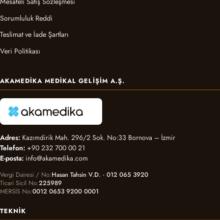
Mesafeli Satış Sözleşmesi
Sorumluluk Reddi
Teslimat ve İade Şartları
Veri Politikası
AKAMEDIKA MEDIKAL GELIŞIM A.Ş.
Adres:
Kazımdirik Mah. 296/2 Sok. No:33 Bornova – İzmir
Telefon:
+90 232 700 00 21
E-posta:
info@akamedika.com
Vergi Dairesi / No
Hasan Tahsin V.D. · 012 065 3920
Ticari Sicil No
225989
MERSİS No
0012 0653 9200 0001
TEKNIK