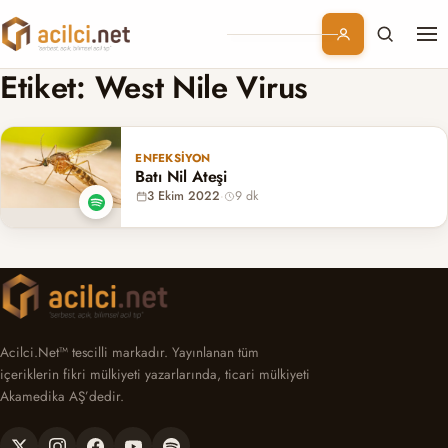
Me
Branşlar
Etiket:
West Nile Virus
Konular
ENFEKSIYON
Batı Nil Ateşi
Kurumsal
3 Ekim 2022
·
9 dk
Abonelik
Acilci.Net™ tescilli markadır. Yayınlanan tüm
içeriklerin fikri mülkiyeti yazarlarında, ticari mülkiyeti
Akamedika AŞ’dedir.