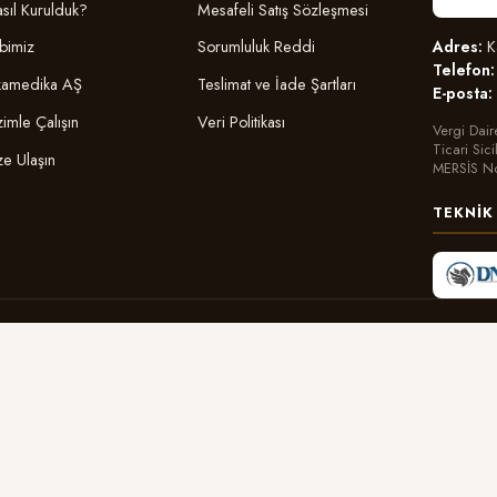
sıl Kurulduk?
Mesafeli Satış Sözleşmesi
Adres:
Ka
bimiz
Sorumluluk Reddi
Telefon:
amedika AŞ
Teslimat ve İade Şartları
E-posta:
zimle Çalışın
Veri Politikası
Vergi Dair
Ticari Sic
ze Ulaşın
MERSİS N
TEKNIK