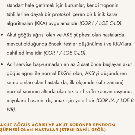
standart hale getirmek için kurumlar, kendi troponin
tahlillerine dayalı bir protokol içeren bir klinik karar
algoritmaları (KKA) uygulamalıdır
(COR I / LOE C-LD).
Akut göğüs ağrısı olan ve AKS şüphesi olan hastalarda,
mevcut olduğunda önceki testler düşünülmeli ve KKA’lara
dahil edilmelidir
(COR I / LOE C-LD).
Acil servise başvurmadan en az 3 saat önce başlayan akut
göğüs ağrısı ile normal EKG’si olan, AKS’yi düşündüren
semptomları olan hastalarda, ilk ölçümde (sıfır zamanı)
normal sınırının altında olan tek bir hs-cTn konsantrasyonu,
miyokard hasarını dışlamak için yeterlidir
(COR IIA / LOE B-
NR).
AKUT GÖĞÜS AĞRISI VE AKUT KORONER SENDROM
ŞÜPHESI OLAN HASTALAR (STEMI DAHIL DEĞIL)