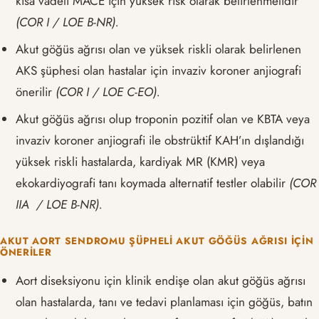
kısa vadeli MACE için yüksek risk olarak belirlenmelidir
(COR I / LOE B-NR).
Akut göğüs ağrısı olan ve yüksek riskli olarak belirlenen
AKS şüphesi olan hastalar için invaziv koroner anjiografi
önerilir
(COR I / LOE C-EO).
Akut göğüs ağrısı olup troponin pozitif olan ve KBTA veya
invaziv koroner anjiografi ile obstrüktif KAH’ın dışlandığı
yüksek riskli hastalarda, kardiyak MR (KMR) veya
ekokardiyografi tanı koymada alternatif testler olabilir
(COR
IIA / LOE B-NR).
AKUT AORT SENDROMU ŞÜPHELI AKUT GÖĞÜS AĞRISI İÇIN
ÖNERILER
Aort diseksiyonu için klinik endişe olan akut göğüs ağrısı
olan hastalarda, tanı ve tedavi planlaması için göğüs, batın