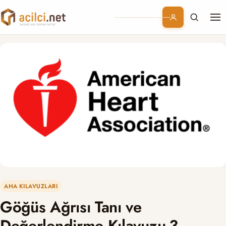
Me
Branşlar
Konular
Kurumsal
Abonelik
AHA KILAVUZLARI
Göğüs Ağrısı Tanı ve
Değerlendirme Kılavuzu-3