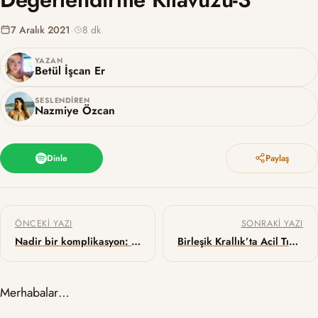
7 Aralık 2021
·
8 dk
YAZAN
Betül İşcan Er
SESLENDIREN
Nazmiye Özcan
Dinle
Paylaş
Yazı gezinmesi
ÖNCEKI YAZI
SONRAKI YAZI
Nadir bir komplikasyon: Tirotoksik Hipokalemik Periyodik Paralizi
Birleşik Krallık’ta Acil Tıp Müfredatı
Merhabalar…