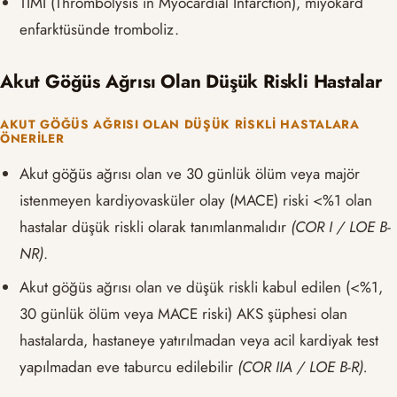
TIMI (Thrombolysis in Myocardial Infarction), miyokard
enfarktüsünde tromboliz.
Akut Göğüs Ağrısı Olan Düşük Riskli Hastalar
AKUT GÖĞÜS AĞRISI OLAN DÜŞÜK RISKLI HASTALARA
ÖNERILER
Akut göğüs ağrısı olan ve 30 günlük ölüm veya majör
istenmeyen kardiyovasküler olay (MACE) riski <%1 olan
hastalar düşük riskli olarak tanımlanmalıdır
(COR I / LOE B-
NR)
.
Akut göğüs ağrısı olan ve düşük riskli kabul edilen (<%1,
30 günlük ölüm veya MACE riski) AKS şüphesi olan
hastalarda, hastaneye yatırılmadan veya acil kardiyak test
yapılmadan eve taburcu edilebilir
(COR IIA / LOE B-R).