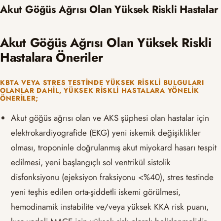
Akut Göğüs Ağrısı Olan Yüksek Riskli Hastalar
Akut Göğüs Ağrısı Olan Yüksek Riskli
Hastalara Öneriler
KBTA VEYA STRES TESTINDE YÜKSEK RISKLI BULGULARI
OLANLAR DAHIL, YÜKSEK RISKLI HASTALARA YÖNELIK
ÖNERILER;
Akut göğüs ağrısı olan ve AKS şüphesi olan hastalar için
elektrokardiyografide (EKG) yeni iskemik değişiklikler
olması, troponinle doğrulanmış akut miyokard hasarı tespit
edilmesi, yeni başlangıçlı sol ventrikül sistolik
disfonksiyonu (ejeksiyon fraksiyonu <%40), stres testinde
yeni teşhis edilen orta-şiddetli iskemi görülmesi,
hemodinamik instabilite ve/veya yüksek KKA risk puanı,