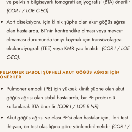
ve pelvisin bilgisayarlı tomografi anjiyografisi (BTA) önerilir
(COR I / LOE C-EO).
Aort diseksiyonu için klinik şüphe olan akut göğüs ağrısı
olan hastalarda, BT’nin kontrendike olması veya mevcut
olmaması durumunda tanıyı koymak için transözofageal
ekokardiyografi (TEE) veya KMR yapılmalıdır
(COR I / LOE
C-EO).
PULMONER EMBOLI ŞÜPHELI AKUT GÖĞÜS AĞRISI İÇIN
ÖNERILER
Pulmoner emboli (PE) için yüksek klinik şüphe olan akut
göğüs ağrısı olan stabil hastalarda, bir PE protokolü
kullanılarak BTA önerilir
(COR I / LOE B-NR).
Akut göğüs ağrısı ve olası PE’si olan hastalar için, ileri test
ihtiyacı, ön test olasılığına göre yönlendirilmelidir
(COR I /