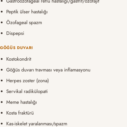
Gastroözofageal reflü hastalığı/gastrit/özofajit
Peptik ülser hastalığı
Özofageal spazm
Dispepsi
GÖĞÜS DUVARI
Kostokondrit
Göğüs duvarı travması veya inflamasyonu
Herpes zoster (zona)
Servikal radikülopati
Meme hastalığı
Kosta fraktürü
Kas-iskelet yaralanması/spazm