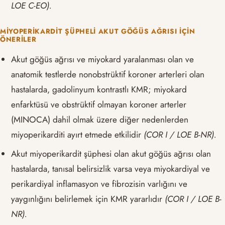
LOE C-EO).
MIYOPERIKARDIT ŞÜPHELI AKUT GÖĞÜS AĞRISI İÇIN
ÖNERILER
Akut göğüs ağrısı ve miyokard yaralanması olan ve
anatomik testlerde nonobstrüktif koroner arterleri olan
hastalarda, gadolinyum kontrastlı KMR; miyokard
enfarktüsü ve obstrüktif olmayan koroner arterler
(MINOCA) dahil olmak üzere diğer nedenlerden
miyoperikarditi ayırt etmede etkilidir
(COR I / LOE B-NR).
Akut miyoperikardit şüphesi olan akut göğüs ağrısı olan
hastalarda, tanısal belirsizlik varsa veya miyokardiyal ve
perikardiyal inflamasyon ve fibrozisin varlığını ve
yaygınlığını belirlemek için KMR yararlıdır
(COR I / LOE B-
NR).