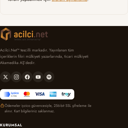
Acilci.Net™ tescilli markadır. Yayınlanan tüm
içeriklerin fikri mülkiyeti yazarlarında, ticari mülkiyeti
Akamedika AŞ’dedir.
Ödemeler iyzico güvencesiyle, 256-bit SSL şifreleme ile
alınır. Kart bilgileriniz saklanmaz.
KURUMSAL