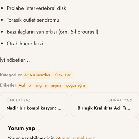
Prolabe intervertebral disk
Torasik outlet sendromu
Bazı ilaçların yan etkisi (örn. 5-florourasil)
Orak hücre krizi
İyi nöbetler…
Kategoriler
AHA Kılavuzları
Kılavuzlar
Etiketler
Acil Tıp
angina
anjina
göğüs ağrısı
Yazı gezinmesi
ÖNCEKI YAZI
SONRAKI YAZI
Nadir bir komplikasyon: Tirotoksik Hipokalemik Periyodik Paralizi
Birleşik Krallık’ta Acil Tıp Müfredatı
Yorum yap
Yorum yapabilmek için
oturum açmalısınız
.