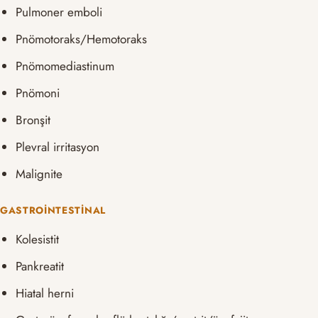
Pulmoner emboli
Pnömotoraks/Hemotoraks
Pnömomediastinum
Pnömoni
Bronşit
Plevral irritasyon
Malignite
GASTROINTESTINAL
Kolesistit
Pankreatit
Hiatal herni