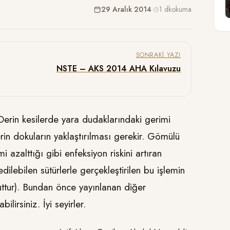
29 Aralık 2014
·
1 dk
okuma
SONRAKI YAZI
NSTE – AKS 2014 AHA Kılavuzu
Derin kesilerde yara dudaklarındaki gerimi
in dokuların yaklaştırılması gerekir. Gömülü
 azalttığı gibi enfeksiyon riskini artıran
ilebilen sütürlerle gerçekleştirilen bu işlemin
uttur). Bundan önce yayınlanan diğer
lirsiniz. İyi seyirler.