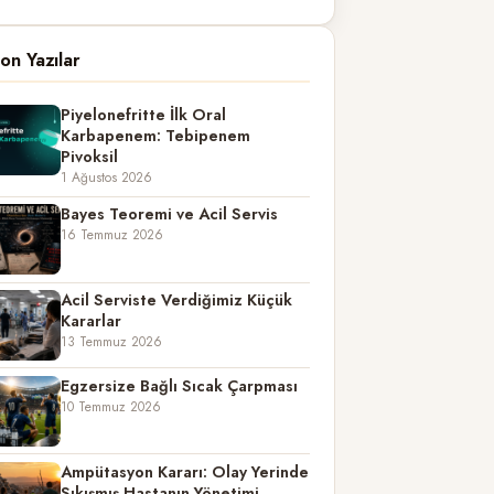
on Yazılar
Piyelonefritte İlk Oral
Karbapenem: Tebipenem
Pivoksil
1 Ağustos 2026
Bayes Teoremi ve Acil Servis
16 Temmuz 2026
Acil Serviste Verdiğimiz Küçük
Kararlar
13 Temmuz 2026
Egzersize Bağlı Sıcak Çarpması
10 Temmuz 2026
Ampütasyon Kararı: Olay Yerinde
Sıkışmış Hastanın Yönetimi