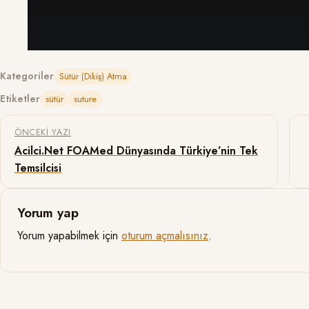
Kategoriler
Sütür (Dikiş) Atma
Etiketler
sütür
suture
Yazı gezinmesi
ÖNCEKI YAZI
Acilci.Net FOAMed Dünyasında Türkiye’nin Tek
Temsilcisi
Yorum yap
Yorum yapabilmek için
oturum açmalısınız
.