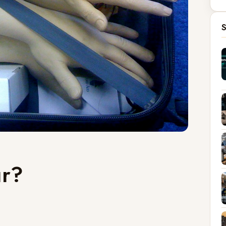
S
ır?