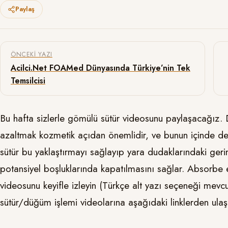
Paylaş
Yazı gezinmesi
ÖNCEKI YAZI
Acilci.Net FOAMed Dünyasında Türkiye’nin Tek
Temsilcisi
Bu hafta sizlerle gömülü sütür videosunu paylaşacağız. 
azaltmak kozmetik açıdan önemlidir, ve bunun içinde der
sütür bu yaklaştırmayı sağlayıp yara dudaklarındaki gerimi
potansiyel boşluklarında kapatılmasını sağlar. Absorbe ed
videosunu keyifle izleyin (Türkçe alt yazı seçeneği mevc
sütür/düğüm işlemi videolarına aşağıdaki linklerden ulaşabi