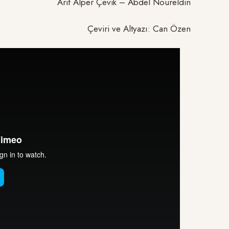
Arif Alper Çevik – Abdel Noureldin
Çeviri ve Altyazı: Can Özen