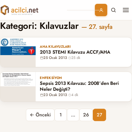
Me
Branşlar
Kategori:
Kılavuzlar
— 27. sayfa
Konular
AHA KILAVUZLARI
2013 STEMI Kılavuzu ACCF/AHA
Kurumsal
25 Ocak 2013
·
25 dk
Abonelik
ENFEKSIYON
Sepsis 2013 Kılavuzu: 2008’den Beri
Neler Değişti?
23 Ocak 2013
·
4 dk
Yazı sayfalaması
← Önceki
1
…
26
27