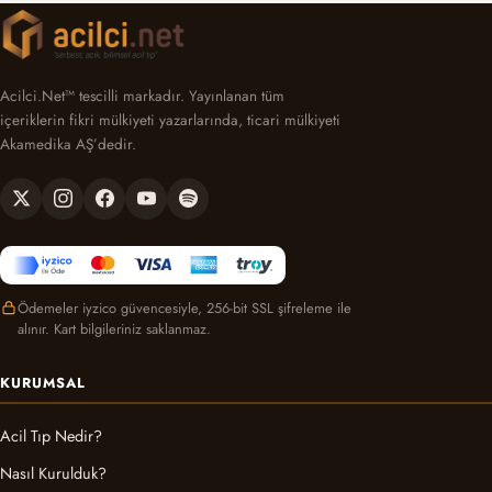
Acilci.Net™ tescilli markadır. Yayınlanan tüm
içeriklerin fikri mülkiyeti yazarlarında, ticari mülkiyeti
Akamedika AŞ’dedir.
Ödemeler iyzico güvencesiyle, 256-bit SSL şifreleme ile
alınır. Kart bilgileriniz saklanmaz.
KURUMSAL
Acil Tıp Nedir?
Nasıl Kurulduk?