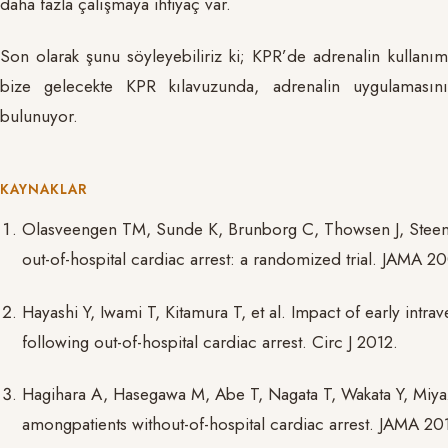
daha fazla çalışmaya ihtiyaç var.
Son olarak şunu söyleyebiliriz ki; KPR’de adrenalin kullanımı
bize gelecekte KPR kılavuzunda, adrenalin uygulamasının
bulunuyor.
KAYNAKLAR
Olasveengen TM, Sunde K, Brunborg C, Thowsen J, Steen P
out-of-hospital cardiac arrest: a randomized trial. JAMA
Hayashi Y, Iwami T, Kitamura T, et al. Impact of early int
following out-of-hospital cardiac arrest. Circ J 2012.
Hagihara A, Hasegawa M, Abe T, Nagata T, Wakata Y, Miyaz
amongpatients without-of-hospital cardiac arrest. JAMA 2