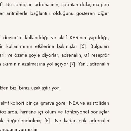
[4]. Bu sonuçlar, adrenalinin, spontan dolaşıma geri
er aritmilerle bağlantılı olduğunu gösteren diğer
device’ın kullanıldığı ve aktif KPR’nin yapıldığı,
 kullanımının etkilerine bakmışlar [6]. Bulguları
rlı ve özetle şöyle diyorlar; adrenalin, α1 reseptör
an akımının azalmasına yol açıyor [7]. Yani, adrenalin
ten bizi biraz uzaklaştırıyor.
pektif kohort bir çalışmaya göre; NEA ve asistoliden
 dozlarda, hastane içi ölüm ve fonksiyonel sonuçlar
ak değerlendirilmiş [8]. Ne kadar çok adrenalin
onucuna varmışlar.