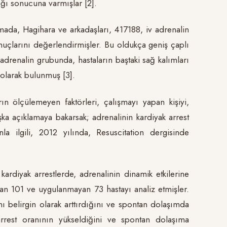
ığı sonucuna varmışlar [2].
ada, Hagihara ve arkadaşları, 417188, iv adrenalin
nuçlarını değerlendirmişler. Bu oldukça geniş çaplı
drenalin grubunda, hastaların baştaki sağ kalımları
 olarak bulunmuş [3].
rın ölçülemeyen faktörleri, çalışmayı yapan kişiyi,
aşka açıklamaya bakarsak; adrenalinin kardiyak arrest
a ilgili, 2012 yılında, Resuscitation dergisinde
 kardiyak arrestlerde, adrenalinin dinamik etkilerine
nan 101 ve uygulanmayan 73 hastayı analiz etmişler.
 belirgin olarak arttırdığını ve spontan dolaşımda
e-arrest oranının yükseldiğini ve spontan dolaşıma