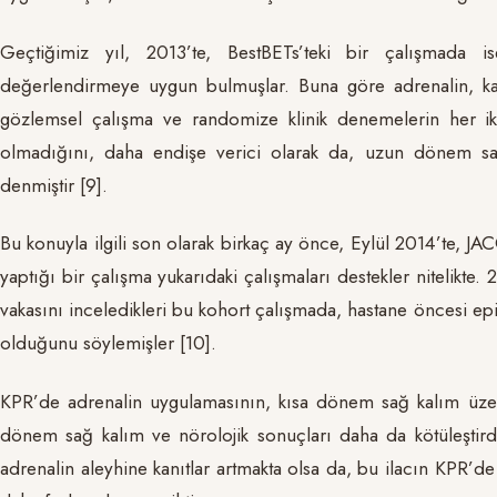
Geçtiğimiz yıl, 2013’te, BestBETs’teki bir çalışmada 
değerlendirmeye uygun bulmuşlar. Buna göre adrenalin, kard
gözlemsel çalışma ve randomize klinik denemelerin her ikis
olmadığını, daha endişe verici olarak da, uzun dönem sağ k
denmiştir [9].
Bu konuyla ilgili son olarak birkaç ay önce, Eylül 2014’te, J
yaptığı bir çalışma yukarıdaki çalışmaları destekler nitelikte.
vakasını inceledikleri bu kohort çalışmada, hastane öncesi epin
olduğunu söylemişler [10].
KPR’de adrenalin uygulamasının, kısa dönem sağ kalım üzer
dönem sağ kalım ve nörolojik sonuçları daha da kötüleştird
adrenalin aleyhine kanıtlar artmakta olsa da, bu ilacın KPR’d