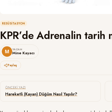
RESÜSITASYON
KPR’de Adrenalin tarih 
YAZAN
Mine Kayacı
Paylaş
Yazı gezinmesi
ÖNCEKI YAZI
Hareketli (Kayan) Düğüm Nasıl Yapılır?