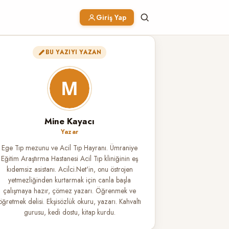
Giriş Yap
BU YAZIYI YAZAN
Mine Kayacı
Yazar
Ege Tıp mezunu ve Acil Tıp Hayranı. Ümraniye
Eğitim Araştırma Hastanesi Acil Tıp kliniğinin eş
kıdemsiz asistanı. Acilci.Net'in, onu östrojen
yetmezliğinden kurtarmak için canla başla
çalışmaya hazır, çömez yazarı. Öğrenmek ve
öğretmek delisi. Ekşisözlük okuru, yazarı. Kahvaltı
gurusu, kedi dostu, kitap kurdu.