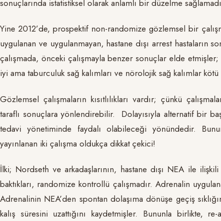
sonuçlarında istatistiksel olarak anlamlı bir düzelme sağlamad
Yine 2012’de, prospektif non-randomize gözlemsel bir çalışm
uygulanan ve uygulanmayan, hastane dışı arrest hastaların so
çalışmada, önceki çalışmayla benzer sonuçlar elde etmişler; a
iyi ama taburculuk sağ kalımları ve nörolojik sağ kalımlar kötü
Gözlemsel çalışmaların kısıtlılıkları vardır; çünkü çalışmala
taraflı sonuçlara yönlendirebilir. Dolayısıyla alternatif bir b
tedavi yönetiminde faydalı olabileceği yönündedir. Bununl
yayınlanan iki çalışma oldukça dikkat çekici!
İlki; Nordseth ve arkadaşlarının, hastane dışı NEA ile ilişkili
baktıkları, randomize kontrollü çalışmadır. Adrenalin uygula
Adrenalinin NEA’den spontan dolaşıma dönüşe geçiş sıklığını
kalış süresini uzattığını kaydetmişler. Bununla birlikte, r