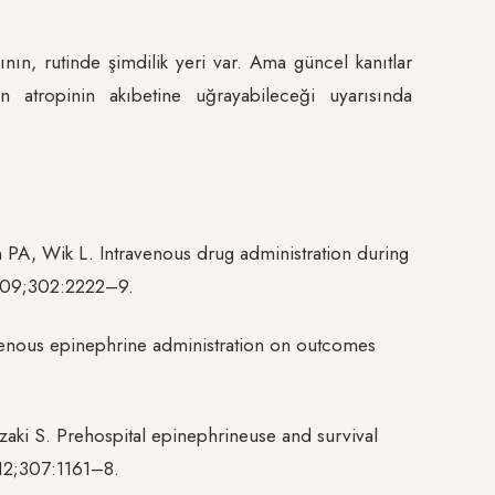
nın, rutinde şimdilik yeri var. Ama güncel kanıtlar
 atropinin akıbetine uğrayabileceği uyarısında
A, Wik L. Intravenous drug administration during
 2009;302:2222–9.
ravenous epinephrine administration on outcomes
aki S. Prehospital epinephrineuse and survival
012;307:1161–8.