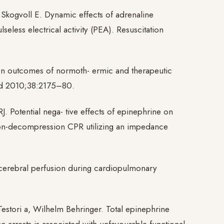
Skogvoll E. Dynamic effects of adrenaline
ulseless electrical activity (PEA). Resuscitation
 on outcomes of normoth- ermic and therapeutic
ed 2010;38:2175–80.
 Potential nega- tive effects of epinephrine on
on-decompression CPR utilizing an impedance
 cerebral perfusion during cardiopulmonary
 Testori a, Wilhelm Behringer. Total epinephrine