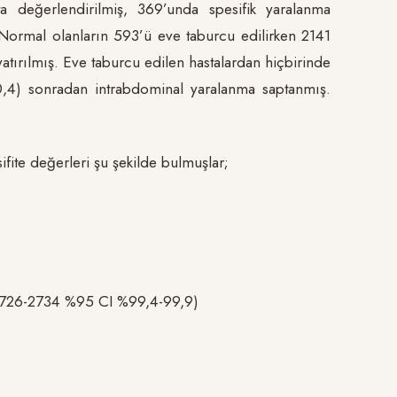
değerlendirilmiş, 369’unda spesifik yaralanma
Normal olanların 593’ü eve taburcu edilirken 2141
tırılmış. Eve taburcu edilen hastalardan hiçbirinde
0,4) sonradan intrabdominal yaralanma saptanmış.
ifite değerleri şu şekilde bulmuşlar;
726-2734 %95 CI %99,4-99,9)