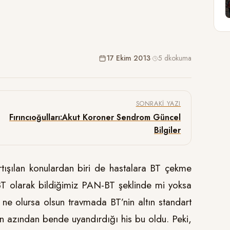
17 Ekim 2013
·
5 dk
okuma
SONRAKI YAZI
Fırıncıoğulları:Akut Koroner Sendrom Güncel
Bilgiler
rtışılan konulardan biri de hastalara BT çekme
T olarak bildiğimiz PAN-BT şeklinde mi yoksa
ne olursa olsun travmada BT’nin altın standart
n azından bende uyandırdığı his bu oldu. Peki,