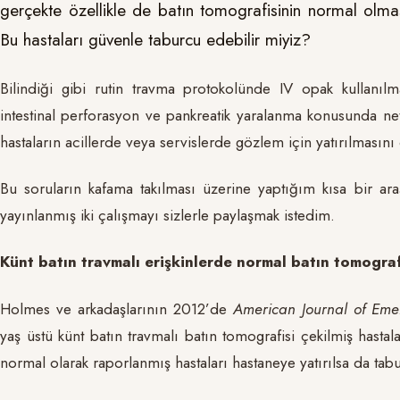
gerçekte özellikle de batın tomografisinin normal olm
Bu hastaları güvenle taburcu edebilir miyiz?
Bilindiği gibi rutin travma protokolünde IV opak kullanıl
intestinal perforasyon ve pankreatik yaralanma konusunda ne
hastaların acillerde veya servislerde gözlem için yatırılmasın
Bu soruların kafama takılması üzerine yaptığım kısa bir ar
yayınlanmış iki çalışmayı sizlerle paylaşmak istedim.
Künt batın travmalı erişkinlerde normal batın tomogra
Holmes ve arkadaşlarının 2012’de
American Journal of Em
yaş üstü künt batın travmalı batın tomografisi çekilmiş hastal
normal olarak raporlanmış hastaları hastaneye yatırılsa da ta