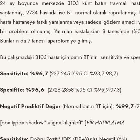
24 ay boyunca merkezde 3103 künt batın travmalı hasta 
saptanmış, 2734 hastada ise BT normal olarak raporlanmış. 
hasta hastaneye farklı yaralanma veya sadece gözlem amaçlı ya
bir problem olmamış. Yatırılan hastalardan 8 tanesinde (%
Bunların da 7 tanesi laparotomiye gitmiş.
Bu çalışmadaki 3103 hasta için batın BT’nin sensitivite ve spes
Sensitivite:
%96,7
(237-245 %95 CI %93,7-98,7)
Spesifite:
%96,6
(2726-2858 %95 CI %95,9-97,3)
Negatif Prediktif Değer
(Normal batın BT için):
%99,7
(2
[box type=”shadow” align=”alignleft” ]
BİR HATIRLATMA
Sensitivite:
Doğru Pozitif (DP)/DP+Yanlış Negatif (YN)