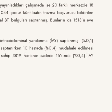
yayınladıkları çalışmada ise 20 farklı merkezde 18
12.044 çocuk künt batın travma başvurusu bildirilen
l BT bulguları saptanmış. Bunların da 1513’ü eve
intraabdominal yaralanma (İAY) saptanmış. (%0,1)
 saptanırken 10 hastada (%0,4) müdahale edilmesi
 sahip 3819 hastanın sadece 16’sında (%0,4) İAY