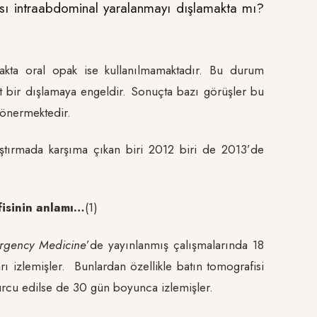
ası intraabdominal yaralanmayı dışlamakta mı?
makta oral opak ise kullanılmamaktadır. Bu durum
t bir dışlamaya engeldir. Sonuçta bazı görüşler bu
ı önermektedir.
aştırmada karşıma çıkan biri 2012 biri de 2013’de
fisinin anlamı…
(1)
ergency Medicine
’de yayınlanmış çalışmalarında 18
arı izlemişler. Bunlardan özellikle batın tomografisi
burcu edilse de 30 gün boyunca izlemişler.