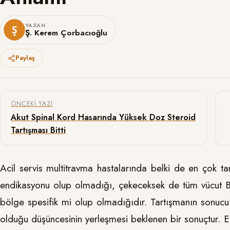
YAZAN
Ş. Kerem Çorbacıoğlu
Paylaş
Yazı gezinmesi
ÖNCEKI YAZI
Akut Spinal Kord Hasarında Yüksek Doz Steroid
Tartışması Bitti
Acil servis multitravma hastalarında belki de en çok ta
endikasyonu olup olmadığı, çekeceksek de tüm vücut B
bölge spesifik mi olup olmadığıdır. Tartışmanın sonucu 
olduğu düşüncesinin yerleşmesi beklenen bir sonuçtur. E