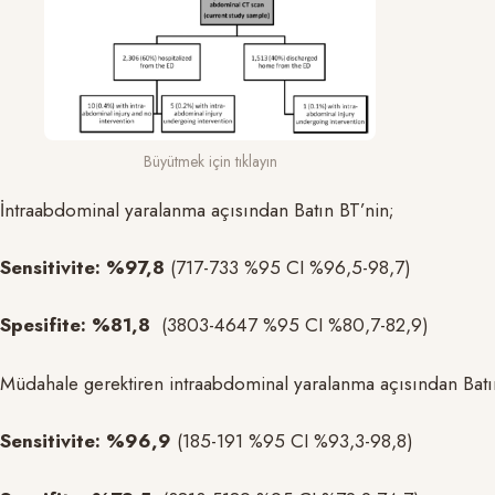
Büyütmek için tıklayın
İntraabdominal yaralanma açısından Batın BT’nin;
Sensitivite:
%97,8
(717-733 %95 CI %96,5-98,7)
Spesifite:
%81,8
(3803-4647 %95 CI %80,7-82,9)
Müdahale gerektiren intraabdominal yaralanma açısından Batı
Sensitivite:
%96,9
(185-191 %95 CI %93,3-98,8)