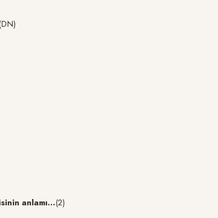
 (DN)
isinin anlamı…
(2)