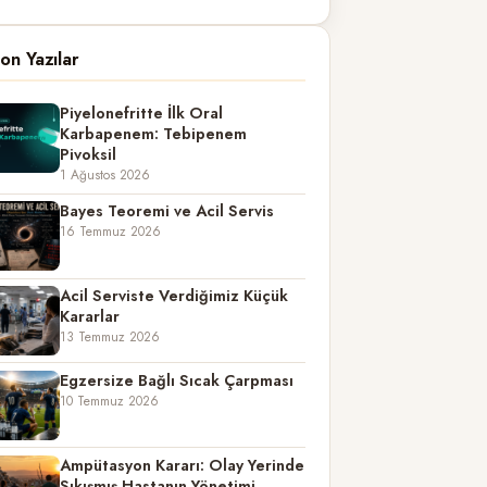
on Yazılar
Piyelonefritte İlk Oral
Karbapenem: Tebipenem
Pivoksil
1 Ağustos 2026
Bayes Teoremi ve Acil Servis
16 Temmuz 2026
Acil Serviste Verdiğimiz Küçük
Kararlar
13 Temmuz 2026
Egzersize Bağlı Sıcak Çarpması
10 Temmuz 2026
Ampütasyon Kararı: Olay Yerinde
Sıkışmış Hastanın Yönetimi