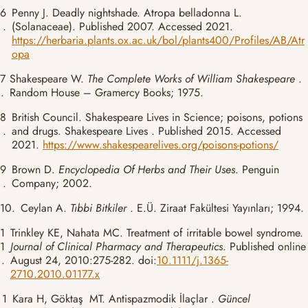
6
Penny J. Deadly nightshade. Atropa belladonna L.
.
(Solanaceae). Published 2007. Accessed 2021.
https://herbaria.plants.ox.ac.uk/bol/plants400/Profiles/AB/Atr
opa
7
Shakespeare W.
The Complete Works of William Shakespeare
.
.
Random House – Gramercy Books; 1975.
8
British Council. Shakespeare Lives in Science; poisons, potions
.
and drugs. Shakespeare Lives . Published 2015. Accessed
2021.
https://www.shakespearelives.org/poisons-potions/
9
Brown D.
Encyclopedia Of Herbs and Their Uses
. Penguin
.
Company; 2002.
10.
Ceylan A.
Tıbbi Bitkiler
. E.Ü. Ziraat Fakültesi Yayınları; 1994.
1
Trinkley KE, Nahata MC. Treatment of irritable bowel syndrome.
1
Journal of Clinical Pharmacy and Therapeutics
. Published online
.
August 24, 2010:275-282. doi:
10.1111/j.1365-
2710.2010.01177.x
1
Kara H, Göktaş MT. Antispazmodik İlaçlar .
Güncel