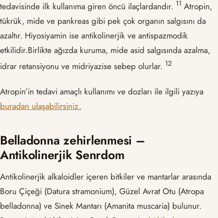
​11​
tedavisinde ilk kullanıma giren öncü ilaçlardandır.
Atropin,
tükrük, mide ve pankreas gibi pek çok organın salgısını da
azaltır. Hiyosiyamin ise antikolinerjik ve antispazmodik
etkilidir.Birlikte ağızda kuruma, mide asid salgısında azalma,
​12​
idrar retansiyonu ve midriyazise sebep olurlar.
Atropin’in tedavi amaçlı kullanımı ve dozları ile ilgili yazıya
buradan ulaşabilirsiniz.
Belladonna zehirlenmesi –
Antikolinerjik Senrdom
Antikolinerjik alkaloidler içeren bitkiler ve mantarlar arasında
Boru Çiçeği (Datura stramonium), Güzel Avrat Otu (Atropa
belladonna) ve Sinek Mantarı (Amanita muscaria) bulunur.