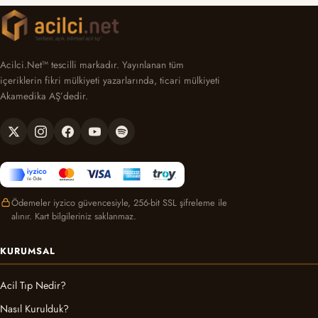
Acilci.Net™ tescilli markadır. Yayınlanan tüm
içeriklerin fikri mülkiyeti yazarlarında, ticari mülkiyeti
Akamedika AŞ’dedir.
Ödemeler iyzico güvencesiyle, 256-bit SSL şifreleme ile
alınır. Kart bilgileriniz saklanmaz.
KURUMSAL
Acil Tıp Nedir?
Nasıl Kurulduk?