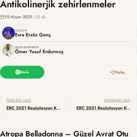
Antikolinerjik zehirlenmeler
15 Nisan 2021
·
8 dk
YAZAN
Esra Ersöz Genç
SESLENDIREN
Ömer Yusuf Erdurmuş
Dinle
Paylaş
Yazı gezinmesi
ÖNCEKI YAZI
SONRAKI YAZI
ERC 2021 Resüsitasyon Kılavuzu – Avrupa Kardiyak Arrest Epidemiyolojisi
ERC 2021 Resüsitasyon Kılavuzu – Resüsitasyon Etiği ve Yaşam Sonu Kararları
Atropa Belladonna – Güzel Avrat Otu