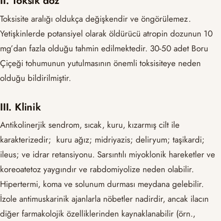
II. Toksik doz
Toksisite aralığı oldukça değişkendir ve öngörülemez.
Yetişkinlerde potansiyel olarak öldürücü atropin dozunun 10
mg’dan fazla olduğu tahmin edilmektedir. 30-50 adet Boru
Çiçeği tohumunun yutulmasının önemli toksisiteye neden
olduğu bildirilmiştir.
III. Klinik
Antikolinerjik sendrom, sıcak, kuru, kızarmış cilt ile
karakterizedir; kuru ağız; midriyazis; deliryum; taşikardi;
ileus; ve idrar retansiyonu. Sarsıntılı miyoklonik hareketler ve
koreoatetoz yaygındır ve rabdomiyolize neden olabilir.
Hipertermi, koma ve solunum durması meydana gelebilir.
İzole antimuskarinik ajanlarla nöbetler nadirdir, ancak ilacın
diğer farmakolojik özelliklerinden kaynaklanabilir (örn.,