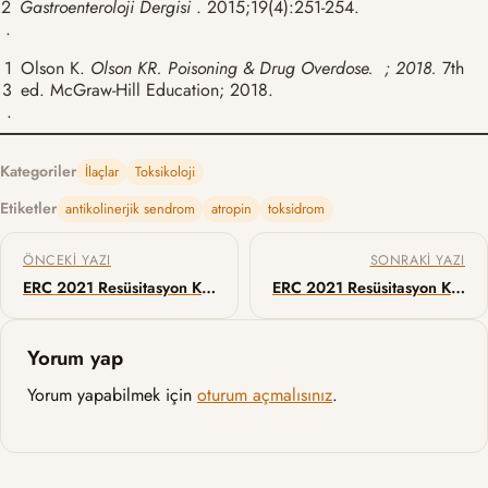
2
Gastroenteroloji Dergisi
. 2015;19(4):251-254.
.
1
Olson K.
Olson KR. Poisoning & Drug Overdose. ; 2018.
7th
3
ed. McGraw-Hill Education; 2018.
.
Kategoriler
İlaçlar
Toksikoloji
Etiketler
antikolinerjik sendrom
atropin
toksidrom
Yazı gezinmesi
ÖNCEKI YAZI
SONRAKI YAZI
ERC 2021 Resüsitasyon Kılavuzu – Avrupa Kardiyak Arrest Epidemiyolojisi
ERC 2021 Resüsitasyon Kılavuzu – Resüsitasyon Etiği ve Yaşam Sonu Kararları
Yorum yap
Yorum yapabilmek için
oturum açmalısınız
.