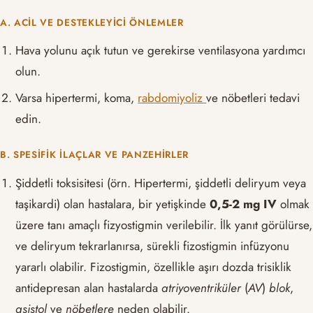
A. ACIL VE DESTEKLEYICI ÖNLEMLER
Hava yolunu açık tutun ve gerekirse ventilasyona yardımcı
olun.
Varsa hipertermi, koma,
rabdomiyoliz
ve nöbetleri tedavi
edin.
B. SPESIFIK ILAÇLAR VE PANZEHIRLER
Şiddetli toksisitesi (örn. Hipertermi, şiddetli deliryum veya
taşikardi) olan hastalara, bir yetişkinde
0,5-2 mg IV
olmak
üzere tanı amaçlı fizyostigmin verilebilir. İlk yanıt görülürse,
ve deliryum tekrarlanırsa, sürekli fizostigmin infüzyonu
yararlı olabilir. Fizostigmin, özellikle aşırı dozda trisiklik
antidepresan alan hastalarda
atriyoventriküler
(
AV
)
blok
,
asistol
ve
nöbetlere
neden olabilir.