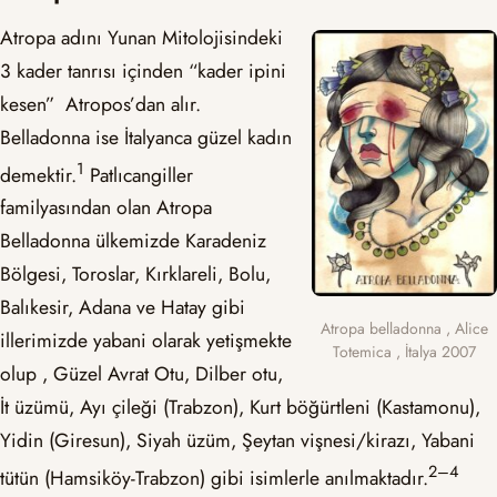
Atropa adını Yunan Mitolojisindeki
3 kader tanrısı içinden “kader ipini
kesen” Atropos’dan alır.
Belladonna ise İtalyanca güzel kadın
​1​
demektir.
Patlıcangiller
familyasından olan Atropa
Belladonna ülkemizde Karadeniz
Bölgesi, Toroslar, Kırklareli, Bolu,
Balıkesir, Adana ve Hatay gibi
Atropa belladonna , Alice
illerimizde yabani olarak yetişmekte
Totemica , İtalya 2007
olup , Güzel Avrat Otu, Dilber otu,
İt üzümü, Ayı çileği (Trabzon), Kurt böğürtleni (Kastamonu),
Yidin (Giresun), Siyah üzüm, Şeytan vişnesi/kirazı, Yabani
​2–4​
tütün (Hamsiköy-Trabzon) gibi isimlerle anılmaktadır.