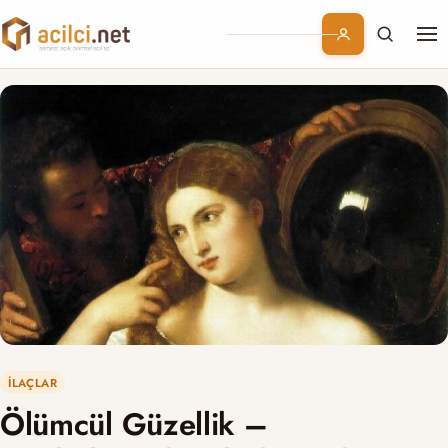
Me
Branşlar
Konular
Kurumsal
Abonelik
İLAÇLAR
Ölümcül Güzellik –