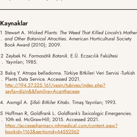
Kaynaklar
1
Stewart A.
Wicked Plants: The Weed That Killed Lincoln’s Mother
.
and Other Botanical Atrocities
. American Horticultural Society
Book Award (2010); 2009.
2
Zeybek N.
Farmasötik Botanik
. E.Ü. Eczacılık Fakültesi
.
Yayınları; 1985.
3
Bakış Y. Atropa belladonna. Türkiye Bitkileri Veri Servisi -Turkish
.
Plants Data Service. Accessed 2021.
http://194.27.225.161/yasin/tubives/index.php?
sayfa=dizin&&familya=Acanthaceae
4.
Asımgil A.
Şifalı Bitkiler Kitabı
. Timaş Yayınları; 1993.
5
Hoffman R, Goldfrank L.
Goldfrank’s Toxicologic Emergencies
.
.
10th ed. McGraw-Hill; 2015. Accessed 2021.
https://accesspharmacy.mhmedical.com/content.aspx?
bookid=1163&sectionid=64552562