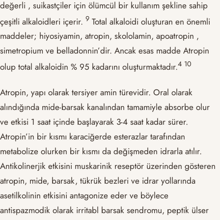
değerli , suikastçiler için ölümcül bir kullanım şekline sahip
​9​
çeşitli alkaloidleri içerir.
Total alkaloidi oluşturan en önemli
maddeler; hiyosiyamin, atropin, skololamin, apoatropin ,
simetropium ve belladonnin’dir. Ancak esas madde Atropin
​4​
​10​
olup total alkaloidin % 95 kadarını oluşturmaktadır.
Atropin, yapı olarak tersiyer amin türevidir. Oral olarak
alındığında mide-barsak kanalından tamamiyle absorbe olur
ve etkisi 1 saat içinde başlayarak 3-4 saat kadar sürer.
Atropin’in bir kısmı karaciğerde esterazlar tarafından
metabolize olurken bir kısmı da değişmeden idrarla atılır.
Antikolinerjik etkisini muskarinik reseptör üzerinden gösteren
atropin, mide, barsak, tükrük bezleri ve idrar yollarında
asetilkolinin etkisini antagonize eder ve böylece
antispazmodik olarak irritabl barsak sendromu, peptik ülser