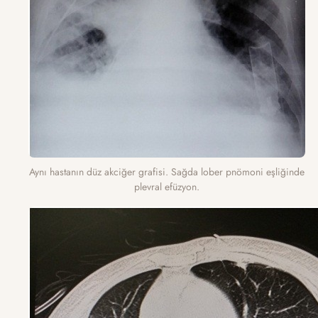
Aynı hastanın düz akciğer grafisi. Sağda lober pnömoni eşliğinde
plevral efüzyon.