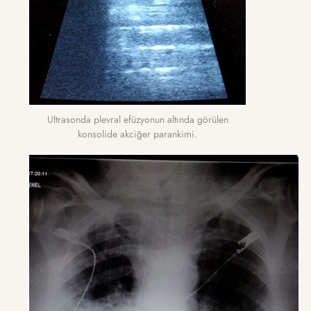
Ultrasonda plevral efüzyonun altında görülen
konsolide akciğer parankimi.