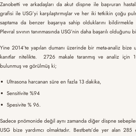
Zanobetti ve arkadaşları da akut dispne ile başvuran hasta
grafisi ile USG’yi karşılaştırmışlar ve her iki tetkikin çoğu p
saptama da benzer başarıya sahip olduklarını bildirmekle 
Plevral sıvının tanınmasında USG’nin daha başarılı olduğunu bil
Yine 2014’te yapılan dumanı üzerinde bir meta-analiz bize 
kanıtlar nitelikte. 2726 makale taranmış ve analiz için 
bulunmuş ve görülmüş ki;
Ultrasona harcanan süre en fazla 13 dakika,
Sensitivite %94
Spesivite % 96.
Sadece pnömonide değil aynı zamanda diğer dispne sebepler
USG bize yardımcı olmaktadır. Bestbets’de yer alan 285 ç