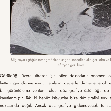
Bilgisayarlı göğüs tomografisinde sağda konsolide akciğer lobu ve b
efüzyon görülüyor.
Görüldüğü üzere ultrason işini bilen doktorların pnömoni ön
hatta diğer dispne ayırıcı tanılarını değerlendirmede tercih 
bir görüntüleme yöntemi olup, düz grafiye üstünlüğü de b
kanıtlanmıştır. Tabi ki henüz kılavuzlar bize düz grafiyi terk
noktasında değil. Ancak düz grafiye gidemeyecek (unstab