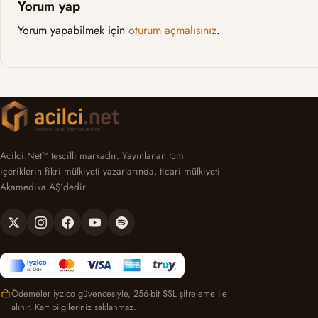
Yorum yap
Yorum yapabilmek için
oturum açmalısınız
.
Acilci.Net™ tescilli markadır. Yayınlanan tüm
içeriklerin fikri mülkiyeti yazarlarında, ticari mülkiyeti
Akamedika AŞ’dedir.
Ödemeler iyzico güvencesiyle, 256-bit SSL şifreleme ile
alınır. Kart bilgileriniz saklanmaz.