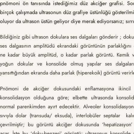
pnömoni ön tanısında istediğimiz düz akciğer grafisi. Son
birçok çalışmada ultrasonun düz grafiye üstünlüğü gösterilm
oluyor da ultrason üstün geliyor diye merak ediyorsanız; sırr
Bildiğiniz gibi ultrason dokulara ses dalgaları gönderir ; dok
ses dalgasının amplitüdü ekrandaki görüntünün parlaklığını 
ne kadar büyük amplitüd, o kadar parlak görüntü. Kemik 
yoğun dokular ve konsolide olmuş yapılar ses dalgalar
yansıttığından ekranda daha parlak (hiperekoik) görüntü verirl
Pnömoni de akciğer dokusundaki enflamasyona ikincil 
konsolidasyon olduğuna göre; elbette ultrasonda konsol
normal parenkimden ayırt edecektir. Alveoler konsolidasyon
sıvıyla dolar (transuda/ eksuda), interlobüler septalar kalı
çevrilmiştir; bu görüntü akciğer dokusunda ‘hepatizasyon
açar. İşte bu ‘doku-benzeri’ görüntü; ultrasonun konsolide