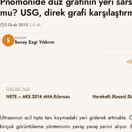
Pnömonide düz grafinin yeri sars
mu? USG, direk grafi karşılaştır
2 Ocak 2015
·
5 dk
YAZAN
Sonay Ezgi Yıldırım
Yazı gezinmesi
ÖNCEKI YAZI
NSTE – AKS 2014 AHA Kılavuzu
Ultrasonun acil tıpta tanı koymadaki yeri giderek artmakta. 
birçok görüntüleme yönteminin yavaş yavaş yerini alıyor. 