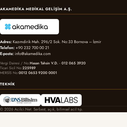
AKAMEDIKA MEDIKAL GELIŞIM A.Ş.
Adres:
Kazımdirik Mah. 296/2 Sok. No:33 Bornova – İzmir
Telefon:
+90 232 700 00 21
E-posta:
info@akamedika.com
Vergi Dairesi / No
Hasan Tahsin V.D. · 012 065 3920
Ticari Sicil No
225989
MERSİS No
0012 0653 9200 0001
TEKNIK
© 2026 Acilci.Net. Serbest, açık, bilimsel acil tıp.