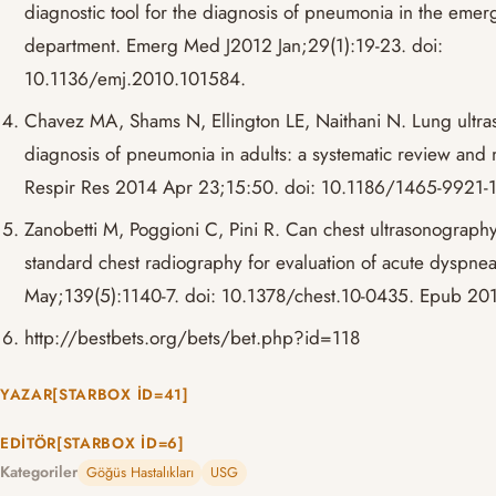
diagnostic tool for the diagnosis of pneumonia in the eme
department. Emerg Med J2012 Jan;29(1):19-23. doi:
10.1136/emj.2010.101584.
Chavez MA, Shams N, Ellington LE, Naithani N. Lung ultra
diagnosis of pneumonia in adults: a systematic review and 
Respir Res 2014 Apr 23;15:50. doi: 10.1186/1465-9921-
Zanobetti M, Poggioni C, Pini R. Can chest ultrasonograph
standard chest radiography for evaluation of acute dyspne
May;139(5):1140-7. doi: 10.1378/chest.10-0435. Epub 20
http://bestbets.org/bets/bet.php?id=118
YAZAR[STARBOX ID=41]
EDITÖR[STARBOX ID=6]
Kategoriler
Göğüs Hastalıkları
USG