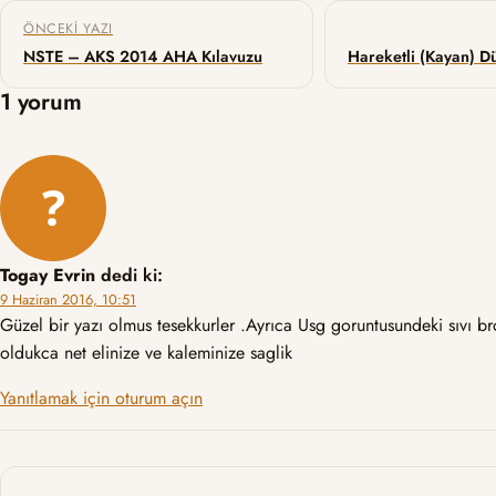
Yazı gezinmesi
ÖNCEKI YAZI
NSTE – AKS 2014 AHA Kılavuzu
1 yorum
Togay Evrin
dedi ki:
9 Haziran 2016, 10:51
Güzel bir yazı olmus tesekkurler .Ayrıca Usg goruntusundeki sıvı b
oldukca net elinize ve kaleminize saglik
Yanıtlamak için oturum açın