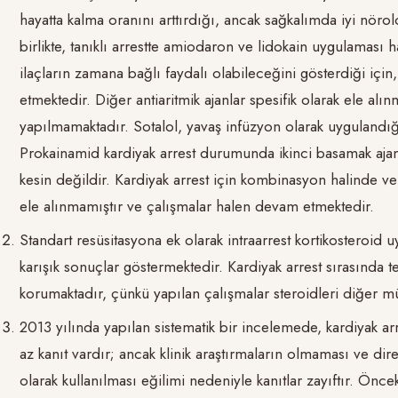
hayatta kalma oranını arttırdığı, ancak sağkalımda iyi nörol
birlikte, tanıklı arrestte amiodaron ve lidokain uygulaması 
ilaçların zamana bağlı faydalı olabileceğini gösterdiği içi
etmektedir. Diğer antiaritmik ajanlar spesifik olarak ele al
yapılmamaktadır. Sotalol, yavaş infüzyon olarak uygulandığı
Prokainamid kardiyak arrest durumunda ikinci basamak ajan
kesin değildir. Kardiyak arrest için kombinasyon halinde veril
ele alınmamıştır ve çalışmalar halen devam etmektedir.
Standart resüsitasyona ek olarak intraarrest kortikosteroid
karışık sonuçlar göstermektedir. Kardiyak arrest sırasında te
korumaktadır, çünkü yapılan çalışmalar steroidleri diğer m
2013 yılında yapılan sistematik bir incelemede, kardiyak ar
az kanıt vardır; ancak klinik araştırmaların olmaması ve dir
olarak kullanılması eğilimi nedeniyle kanıtlar zayıftır. Önc