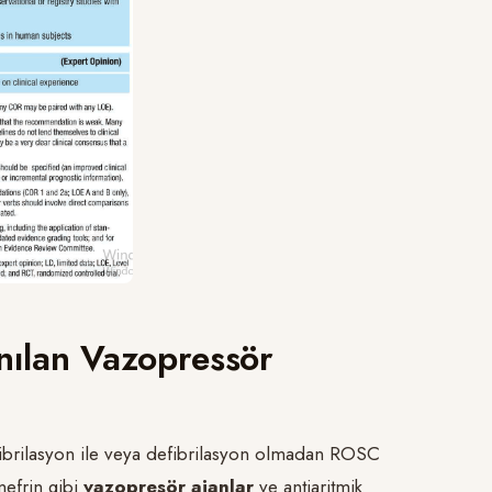
anılan Vazopressör
defibrilasyon ile veya defibrilasyon olmadan ROSC
nefrin gibi
vazopresör ajanlar
ve antiaritmik