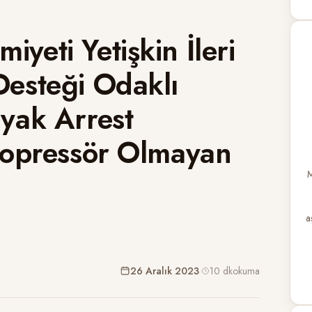
yeti Yetişkin İleri
Desteği Odaklı
yak Arrest
azopressör Olmayan
M
a
26 Aralık 2023
·
10 dk
okuma