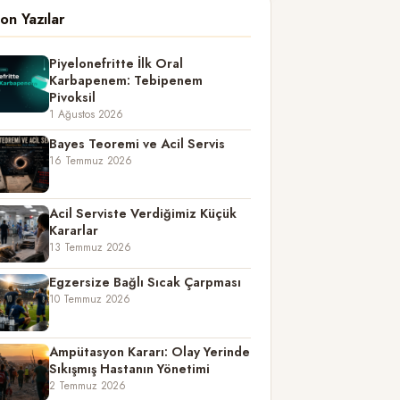
on Yazılar
Piyelonefritte İlk Oral
Karbapenem: Tebipenem
Pivoksil
1 Ağustos 2026
Bayes Teoremi ve Acil Servis
16 Temmuz 2026
Acil Serviste Verdiğimiz Küçük
Kararlar
13 Temmuz 2026
Egzersize Bağlı Sıcak Çarpması
10 Temmuz 2026
Ampütasyon Kararı: Olay Yerinde
Sıkışmış Hastanın Yönetimi
2 Temmuz 2026