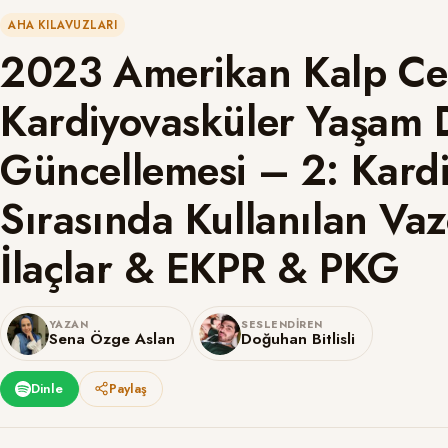
AHA KILAVUZLARI
2023 Amerikan Kalp Cemi
Kardiyovasküler Yaşam 
Güncellemesi – 2: Kardi
Sırasında Kullanılan V
İlaçlar & EKPR & PKG
YAZAN
SESLENDIREN
Sena Özge Aslan
Doğuhan Bitlisli
Dinle
Paylaş