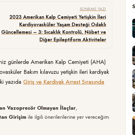
S
SONRAKI YAZI
2023 Amerikan Kalp Cemiyeti Yetişkin İleri
Kardiyovasküler Yaşam Desteği Odaklı
Güncellemesi – 3: Sıcaklık Kontrolü, Nöbet ve
Diğer Epileptiform Aktiviteler
imiz günlerde Amerikan Kalp Cemiyeti (AHA)
asküler Bakım kılavuzu yetişkin ileri kardiyak
eki yazıda
Giriş ve Kardiyak Arrest Sırasında
lan Vazopresör Olmayan İlaçlar
,
tan Girişim
ile ilgili önerilerilerine yer vereceğim.