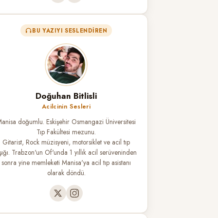
BU YAZIYI SESLENDIREN
Doğuhan Bitlisli
Acilcinin Sesleri
anisa doğumlu. Eskişehir Osmangazi Üniversitesi
Tıp Fakültesi mezunu.
Gitarist, Rock müzisyeni, motorsiklet ve acil tıp
şığı. Trabzon'un Of'unda 1 yıllık acil serüveninden
sonra yine memleketi Manisa'ya acil tıp asistanı
olarak döndü.