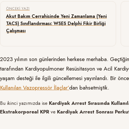
Yazı gezinmesi
ÖNCEKI YAZI
Akut Bakım Cerrahisinde Yeni Zamanlama (Yeni
TACS) Sınıflandırması: WSES Delphi Fikir Birliği
Çalışması
2023 yılının son günlerinden herkese merhaba. Geçtiğ
tarafından Kardiyopulmoner Resüsitasyon ve Acil Kardiyov
yaşam desteği ile ilgili güncellemesi yayınlandı. Bir önc
Kullanılan Vazopressör İlaçlar’
dan bahsetmiştik.
Bu ikinci yazımızda ise
Kardiyak Arrest Sırasında Kullanı
Ekstrakorporeal KPR
ve
Kardiyak Arrest Sonrası Perku