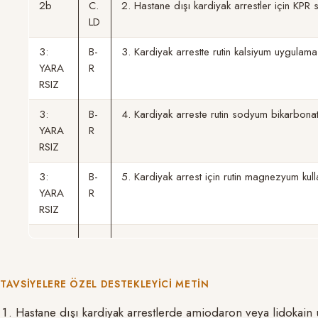
2b
C.
2. Hastane dışı kardiyak arrestler için KPR s
LD
3:
B-
3. Kardiyak arrestte rutin kalsiyum uygulama
YARA
R
RSIZ
3:
B-
4. Kardiyak arreste rutin sodyum bikarbonat
YARA
R
RSIZ
3:
B-
5. Kardiyak arrest için rutin magnezyum kul
YARA
R
RSIZ
TAVSIYELERE ÖZEL DESTEKLEYICI METIN
Hastane dışı kardiyak arrestlerde amiodaron veya lidokain