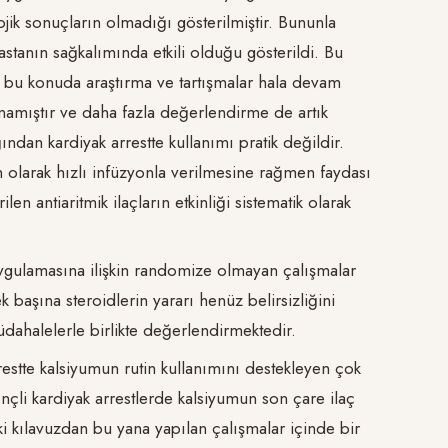
ojik sonuçların olmadığı gösterilmiştir. Bununla
hastanın sağkalımında etkili olduğu gösterildi. Bu
n, bu konuda araştırma ve tartışmalar hala devam
ınmamıştır ve daha fazla değerlendirme de artık
ndan kardiyak arrestte kullanımı pratik değildir.
 olarak hızlı infüzyonla verilmesine rağmen faydası
en antiaritmik ilaçların etkinliği sistematik olarak
 uygulamasına ilişkin randomize olmayan çalışmalar
k başına steroidlerin yararı henüz belirsizliğini
üdahalelerle birlikte değerlendirmektedir.
restte kalsiyumun rutin kullanımını destekleyen çok
ençli kardiyak arrestlerde kalsiyumun son çare ilaç
eki kılavuzdan bu yana yapılan çalışmalar içinde bir