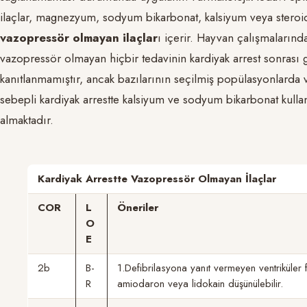
ilaçlar, magnezyum, sodyum bikarbonat, kalsiyum veya steroi
vazopressör olmayan ilaçlar
ı içerir. Hayvan çalışmaların
vazopressör olmayan hiçbir tedavinin kardiyak arrest sonrası ge
kanıtlanmamıştır, ancak bazılarının seçilmiş popülasyonlarda 
sebepli kardiyak arrestte kalsiyum ve sodyum bikarbonat kulla
almaktadır.
Kardiyak Arrestte Vazopressör Olmayan İlaçlar
COR
L
Öneriler
O
E
2b
B-
1.Defibrilasyona yanıt vermeyen ventriküler f
R
amiodaron veya lidokain düşünülebilir.