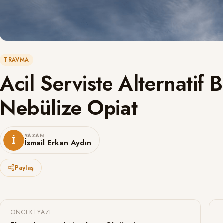
TRAVMA
Acil Serviste Alternatif 
Nebülize Opiat
YAZAN
İsmail Erkan Aydın
Paylaş
Yazı gezinmesi
ÖNCEKI YAZI