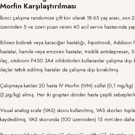
Morfin Karşılaştırılması
İkinci çalışma randomize çift kör olarak 18-65 yaş arası, son 2
üzerinden 5 ve üzeri puan veren 40 acil servis hastasında yap
Bilinen böbrek veya karaciğer hastalığı, hipotiroidi, Addison ha
hastalar, hamile veya emziren hastalar, trisiklik antidepresan, S
ilaç, sitokrom P450 3A4 inhibitörleri kullananlar çalışma dışı b
ilaçlar tatbik edilmiş hastalar da çalışma dışı bırakılmış.
Çalışmaya katılan 20 hasta IV Morfin (IVM) sülfat (0,1 mg/kg) 
(2
μ
g/kg) almış. Her iki gruptan dörder hasta çeşitli sebeplerl
Visual analog scale (VAS) skoru kullanılmış, VAS skorları top
kaydedilmiş. VAS skorunda (100 üzerinden) 15 mm’den daha büy