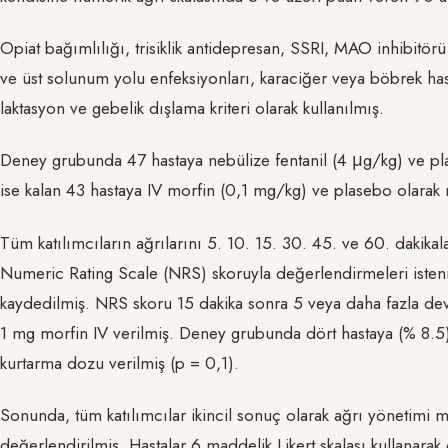
Opiat bağımlılığı, trisiklik antidepresan, SSRI, MAO inhibitörü , 
ve üst solunum yolu enfeksiyonları, karaciğer veya böbrek hastal
laktasyon ve gebelik dışlama kriteri olarak kullanılmış.
Deney grubunda 47 hastaya nebülize fentanil (4 μg/kg) ve pla
ise kalan 43 hastaya IV morfin (0,1 mg/kg) ve plasebo olarak n
Tüm katılımcıların ağrılarını 5. 10. 15. 30. 45. ve 60. dakika
Numeric Rating Scale (NRS) skoruyla değerlendirmeleri istenmiş
kaydedilmiş. NRS skoru 15 dakika sonra 5 veya daha fazla dev
1 mg morfin IV verilmiş. Deney grubunda dört hastaya (% 8.5)
kurtarma dozu verilmiş (p = 0,1).
Sonunda, tüm katılımcılar ikincil sonuç olarak ağrı yönetimi 
değerlendirilmiş. Hastalar 6 maddelik Likert skalası kulla