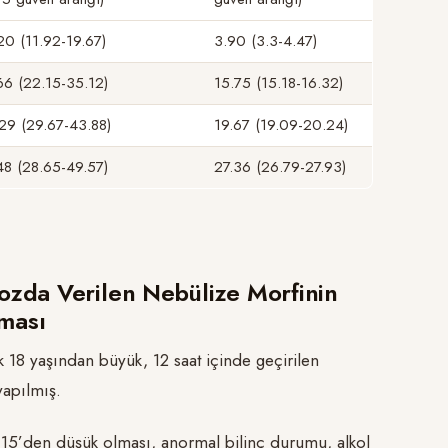
20 (11.92-19.67)
3.90 (3.3-4.47)
66 (22.15-35.12)
15.75 (15.18-16.32)
29 (29.67-43.88)
19.67 (19.09-20.24)
48 (28.65-49.57)
27.36 (26.79-27.93)
Dozda Verilen Nebülize Morfinin
lması
k 18 yaşından büyük, 12 saat içinde geçirilen
yapılmış.
 15’den düşük olması, anormal bilinç durumu, alkol