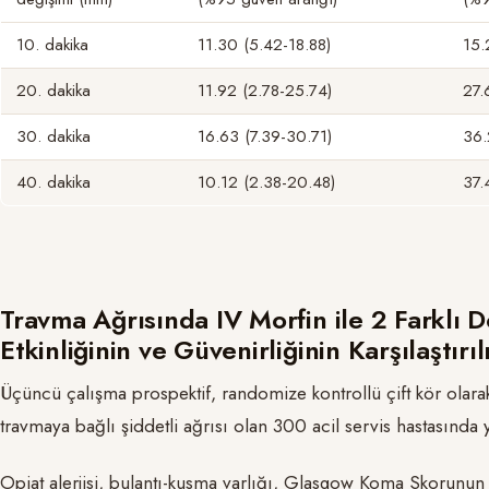
10. dakika
11.30 (5.42-18.88)
15.
20. dakika
11.92 (2.78-25.74)
27.
30. dakika
16.63 (7.39-30.71)
36.
40. dakika
10.12 (2.38-20.48)
37.
Travma Ağrısında IV Morfin ile 2 Farklı 
Etkinliğinin ve Güvenirliğinin Karşılaştırı
Üçüncü çalışma prospektif, randomize kontrollü çift kör olara
travmaya bağlı şiddetli ağrısı olan 300 acil servis hastasında 
Opiat alerjisi, bulantı-kusma varlığı, Glasgow Koma Skorunun