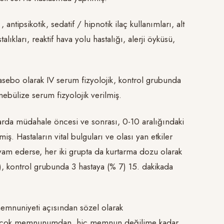
antipsikotik, sedatif / hipnotik ilaç kullanımları, alt
ıkları, reaktif hava yolu hastalığı, alerji öyküsü,
sebo olarak IV serum fizyolojik, kontrol grubunda
ebülize serum fizyolojik verilmiş.
larda müdahale öncesi ve sonrası, 0-10 aralığındaki
. Hastaların vital bulguları ve olası yan etkiler
am ederse, her iki grupta da kurtarma dozu olarak
, kontrol grubunda 3 hastaya (% 7) 15. dakikada
memnuniyeti açısından sözel olarak
narak çok memnunumdan, hiç memnun değilime kadar