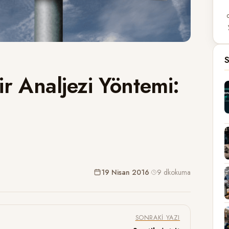
S
Bir Analjezi Yöntemi:
19 Nisan 2016
·
9 dk
okuma
SONRAKI YAZI