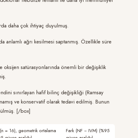
oktorlar nebülize fentanil ile daha iyi memnuniyet
larda daha çok ihtiyaç duyulmuş.
da anlamlı ağrı kesilmesi saptanmış. Özellikle süre
e oksijen satürasyonlarında önemli bir değişiklik
iş.
dini sınırlayan hafif bilinç değişikliği (Ramsay
lmamış ve konservatif olarak tedavi edilmiş. Bunun
rülmüş. [/box]
(n = 16), geometrik ortalama
Fark (NF − IVM) (%95
5 güven aralığı)
güven aralığı)