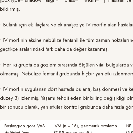
[box type=”shadow” align=”” class=”” width=””]• Hastalar ve d
bildirmiş.
• Bulantı için ek ilaçlara ve ek analjeziye IV morfin alan hasta
• IV morfinin aksine nebülize fentanil ile tüm zaman noktaların
geçtikçe aralarındaki fark daha da değer kazanmış.
• Her iki grupta da gözlem sırasında ölçülen vital bulgularda v
olmamış. Nebülize fentanil grubunda hiçbir yan etki izlenmem
• IV morfin uygulanan dört hastada bulantı, baş dönmesi ve ken
düzey 3) izlenmiş. Yaşamı tehdit eden bir bilinç değişikliği o
bir sonucu olarak, yan etkiler kontrol grubunda daha fazla gö
Başlangıca göre VAS
IVM (n = 16), geometrik ortalama
NF 
değişimi (mm)
(%95 güven aralığı)
(%9