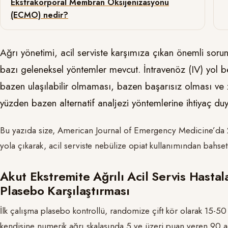
Ekstrakorporal Membran Oksijenizasyonu
(ECMO) nedir?
Ağrı yönetimi, acil serviste karşımıza çıkan önemli sor
bazı geleneksel yöntemler mevcut. İntravenöz (IV) yol be
bazen ulaşılabilir olmaması, bazen başarısız olması ve
yüzden bazen alternatif analjezi yöntemlerine ihtiyaç du
Bu yazıda size, American Journal of Emergency Medicine’da 
yola çıkarak, acil serviste nebülize opiat kullanımından bahs
Akut Ekstremite Ağrılı Acil Servis Hasta
Plasebo Karşılaştırması
İlk çalışma plasebo kontrollü, randomize çift kör olarak 15-50 
kendisine numerik ağrı skalasında 5 ve üzeri puan veren 90 ac