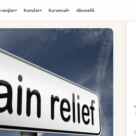
ranşlar
Konular
Kurumsal
Abonelik
F
G