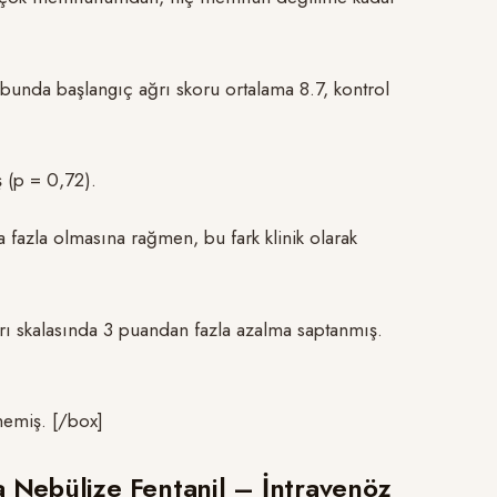
bunda başlangıç ağrı skoru ortalama 8.7, kontrol
ş (p = 0,72).
a fazla olmasına rağmen, bu fark klinik olarak
ğrı skalasında 3 puandan fazla azalma saptanmış.
memiş. [/box]
da Nebülize Fentanil – İntravenöz