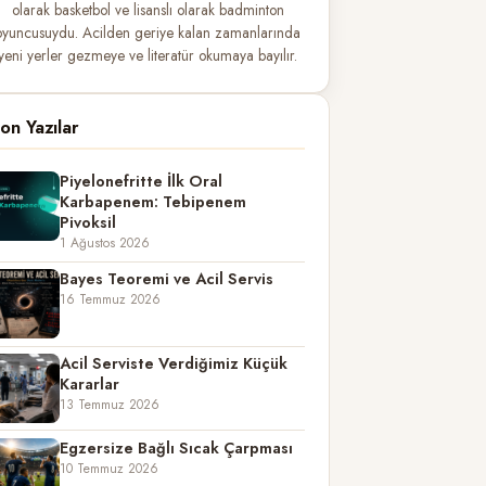
olarak basketbol ve lisanslı olarak badminton
oyuncusuydu. Acilden geriye kalan zamanlarında
yeni yerler gezmeye ve literatür okumaya bayılır.
on Yazılar
Piyelonefritte İlk Oral
Karbapenem: Tebipenem
Pivoksil
1 Ağustos 2026
Bayes Teoremi ve Acil Servis
16 Temmuz 2026
Acil Serviste Verdiğimiz Küçük
Kararlar
13 Temmuz 2026
Egzersize Bağlı Sıcak Çarpması
10 Temmuz 2026