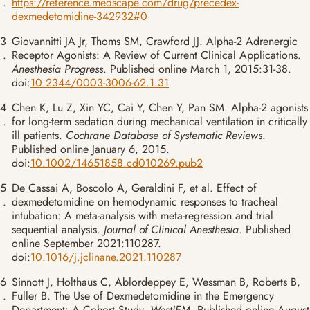
.
https://reference.medscape.com/drug/precedex-
dexmedetomidine-342932#0
3
Giovannitti JA Jr, Thoms SM, Crawford JJ. Alpha-2 Adrenergic
.
Receptor Agonists: A Review of Current Clinical Applications.
Anesthesia Progress
. Published online March 1, 2015:31-38.
doi:
10.2344/0003-3006-62.1.31
4
Chen K, Lu Z, Xin YC, Cai Y, Chen Y, Pan SM. Alpha-2 agonists
.
for long-term sedation during mechanical ventilation in critically
ill patients.
Cochrane Database of Systematic Reviews
.
Published online January 6, 2015.
doi:
10.1002/14651858.cd010269.pub2
5
De Cassai A, Boscolo A, Geraldini F, et al. Effect of
.
dexmedetomidine on hemodynamic responses to tracheal
intubation: A meta-analysis with meta-regression and trial
sequential analysis.
Journal of Clinical Anesthesia
. Published
online September 2021:110287.
doi:
10.1016/j.jclinane.2021.110287
6
Sinnott J, Holthaus C, Ablordeppey E, Wessman B, Roberts B,
.
Fuller B. The Use of Dexmedetomidine in the Emergency
Department: A Cohort Study.
WestJEM
. Published online August