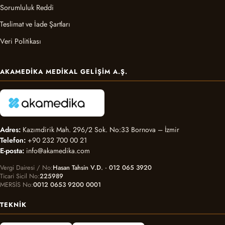
Sorumluluk Reddi
Teslimat ve İade Şartları
Veri Politikası
AKAMEDIKA MEDIKAL GELIŞIM A.Ş.
Adres:
Kazımdirik Mah. 296/2 Sok. No:33 Bornova – İzmir
Telefon:
+90 232 700 00 21
E-posta:
info@akamedika.com
Vergi Dairesi / No
Hasan Tahsin V.D. · 012 065 3920
Ticari Sicil No
225989
MERSİS No
0012 0653 9200 0001
TEKNIK