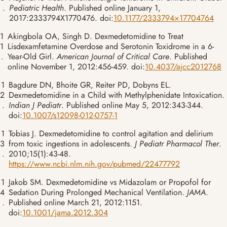
.
Pediatric Health
. Published online January 1,
2017:2333794X1770476. doi:
10.1177/2333794×17704764
1
Akingbola OA, Singh D. Dexmedetomidine to Treat
1
Lisdexamfetamine Overdose and Serotonin Toxidrome in a 6-
.
Year-Old Girl.
American Journal of Critical Care
. Published
online November 1, 2012:456-459. doi:
10.4037/ajcc2012768
1
Bagdure DN, Bhoite GR, Reiter PD, Dobyns EL.
2
Dexmedetomidine in a Child with Methylphenidate Intoxication.
.
Indian J Pediatr
. Published online May 5, 2012:343-344.
doi:
10.1007/s12098-012-0757-1
1
Tobias J. Dexmedetomidine to control agitation and delirium
3
from toxic ingestions in adolescents.
J Pediatr Pharmacol Ther
.
.
2010;15(1):43-48.
https://www.ncbi.nlm.nih.gov/pubmed/22477792
1
Jakob SM. Dexmedetomidine vs Midazolam or Propofol for
4
Sedation During Prolonged Mechanical Ventilation.
JAMA
.
.
Published online March 21, 2012:1151.
doi:
10.1001/jama.2012.304