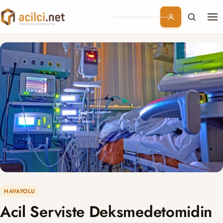
Me
Branşlar
Konular
Kurumsal
Abonelik
HAVAYOLU
Acil Serviste Deksmedetomidin