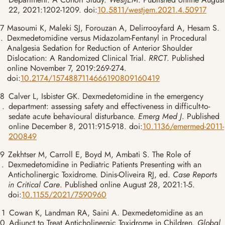
22, 2021:1202-1209. doi:
10.5811/westjem.2021.4.50917
7
Masoumi K, Maleki SJ, Forouzan A, Delirrooyfard A, Hesam S.
.
Dexmedetomidine versus Midazolam-Fentanyl in Procedural
Analgesia Sedation for Reduction of Anterior Shoulder
Dislocation: A Randomized Clinical Trial.
RRCT
. Published
online November 7, 2019:269-274.
doi:
10.2174/1574887114666190809160419
8
Calver L, Isbister GK. Dexmedetomidine in the emergency
.
department: assessing safety and effectiveness in difficult-to-
sedate acute behavioural disturbance.
Emerg Med J
. Published
online December 8, 2011:915-918. doi:
10.1136/emermed-2011-
200849
9
Zekhtser M, Carroll E, Boyd M, Ambati S. The Role of
.
Dexmedetomidine in Pediatric Patients Presenting with an
Anticholinergic Toxidrome. Dinis-Oliveira RJ, ed.
Case Reports
in Critical Care
. Published online August 28, 2021:1-5.
doi:
10.1155/2021/7590960
1
Cowan K, Landman RA, Saini A. Dexmedetomidine as an
0
Adjunct to Treat Anticholinergic Toxidrome in Children.
Global