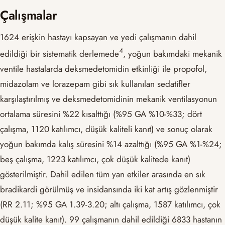
Çalışmalar
1624 erişkin hastayı kapsayan ve yedi çalışmanın dahil
​4​
edildiği bir sistematik derlemede
, yoğun bakımdaki mekanik
ventile hastalarda deksmedetomidin etkinliği ile propofol,
midazolam ve lorazepam gibi sık kullanılan sedatifler
karşılaştırılmış ve deksmedetomidinin mekanik ventilasyonun
ortalama süresini %22 kısalttığı (%95 GA %10-%33; dört
çalışma, 1120 katılımcı, düşük kaliteli kanıt) ve sonuç olarak
yoğun bakımda kalış süresini %14 azalttığı (%95 GA %1-%24;
beş çalışma, 1223 katılımcı, çok düşük kalitede kanıt)
gösterilmiştir. Dahil edilen tüm yan etkiler arasında en sık
bradikardi görülmüş ve insidansında iki kat artış gözlenmiştir
(RR 2.11; %95 GA 1.39-3.20; altı çalışma, 1587 katılımcı, çok
düşük kalite kanıt). 99 çalışmanın dahil edildiği 6833 hastanın