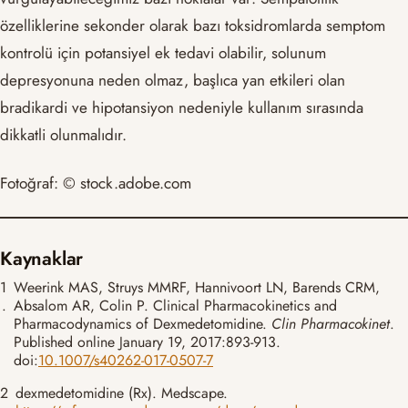
özelliklerine sekonder olarak bazı toksidromlarda semptom
kontrolü için potansiyel ek tedavi olabilir, solunum
depresyonuna neden olmaz, başlıca yan etkileri olan
bradikardi ve hipotansiyon nedeniyle kullanım sırasında
dikkatli olunmalıdır.
Fotoğraf: © stock.adobe.com
Kaynaklar
1
Weerink MAS, Struys MMRF, Hannivoort LN, Barends CRM,
.
Absalom AR, Colin P. Clinical Pharmacokinetics and
Pharmacodynamics of Dexmedetomidine.
Clin Pharmacokinet
.
Published online January 19, 2017:893-913.
doi:
10.1007/s40262-017-0507-7
2
dexmedetomidine (Rx). Medscape.