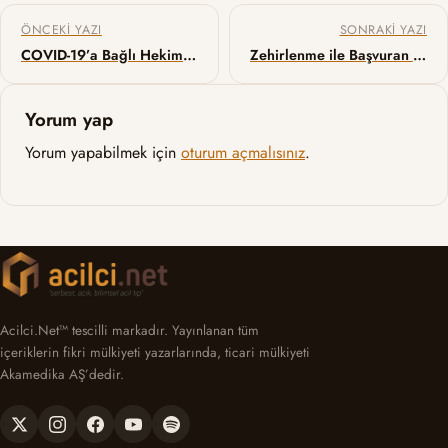
Yazı gezinmesi
ÖNCEKI YAZI
SONRAKI YAZI
COVID-19’a Bağlı Hekim Ölümleri ve Aşılamanın Etkisi
Zehirlenme ile Başvuran Hastalarda Dekontaminasyon Yöntemleri
Yorum yap
Yorum yapabilmek için
oturum açmalısınız
.
Acilci.Net™ tescilli markadır. Yayınlanan tüm
içeriklerin fikri mülkiyeti yazarlarında, ticari mülkiyeti
Akamedika AŞ’dedir.