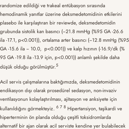
randomize edildiği ve trakeal entübasyon sırasında
hemodinamik yanıtlar üzerine deksmedetomidinin etkilerini
plasebo ile karşılaştıran bir reviewde, deksmedetomidin
grubunda sistolik kan basıncı (−21.8 mmHg (%95 GA -26.6
ila -17.1, p<0.001)), ortalama arter basıncı (−12.8 mmHg (%95
GA -15.6 ila − 10.0, p<0.001)) ve kalp hızının (-16.9/dk (%
95 GA -19.8 ila -13.9 için, p<0.001)) anlamlı şekilde daha
​5​
düşük olduğu görülmüştür.
Acil servis çalışmalarına baktığımızda, deksmedetomidinin
endikasyon dışı olarak prosedürel sedasyon, non-invaziv
ventilasyonun kolaylaştırılması, ajitasyon ve anksiyete için
​6​
​7​
​8​
kullanıldığını görmekteyiz.
Hipertansiyon, taşikardi ve
hiperterminin ön planda olduğu çeşitli toksidromlarda
alternatif bir ajan olarak acil serviste kendine yer bulabilecek