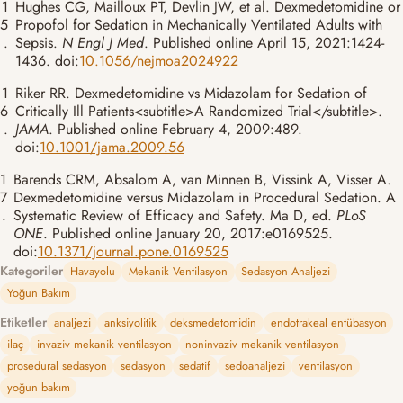
1
Hughes CG, Mailloux PT, Devlin JW, et al. Dexmedetomidine or
5
Propofol for Sedation in Mechanically Ventilated Adults with
.
Sepsis.
N Engl J Med
. Published online April 15, 2021:1424-
1436. doi:
10.1056/nejmoa2024922
1
Riker RR. Dexmedetomidine vs Midazolam for Sedation of
6
Critically Ill Patients<subtitle>A Randomized Trial</subtitle>.
.
JAMA
. Published online February 4, 2009:489.
doi:
10.1001/jama.2009.56
1
Barends CRM, Absalom A, van Minnen B, Vissink A, Visser A.
7
Dexmedetomidine versus Midazolam in Procedural Sedation. A
.
Systematic Review of Efficacy and Safety. Ma D, ed.
PLoS
ONE
. Published online January 20, 2017:e0169525.
doi:
10.1371/journal.pone.0169525
Kategoriler
Havayolu
Mekanik Ventilasyon
Sedasyon Analjezi
Yoğun Bakım
Etiketler
analjezi
anksiyolitik
deksmedetomidin
endotrakeal entübasyon
ilaç
invaziv mekanik ventilasyon
noninvaziv mekanik ventilasyon
prosedural sedasyon
sedasyon
sedatif
sedoanaljezi
ventilasyon
yoğun bakım