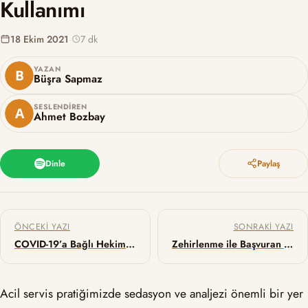
Kullanımı
18 Ekim 2021
·
7 dk
YAZAN
Büşra Sapmaz
SESLENDIREN
Ahmet Bozbay
Dinle
Paylaş
Yazı gezinmesi
ÖNCEKI YAZI
SONRAKI YAZI
COVID-19’a Bağlı Hekim Ölümleri ve Aşılamanın Etkisi
Zehirlenme ile Başvuran Hastalarda Dekontaminasyon Yöntemleri
Acil servis pratiğimizde sedasyon ve analjezi önemli bir yer