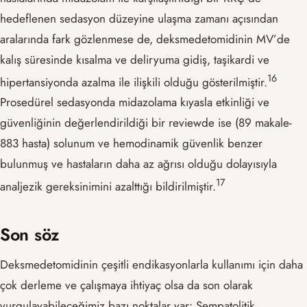
hedeflenen sedasyon düzeyine ulaşma zamanı açısından
aralarında fark gözlenmese de, deksmedetomidinin MV’de
kalış süresinde kısalma ve deliryuma gidiş, taşikardi ve
​16​
hipertansiyonda azalma ile ilişkili olduğu gösterilmiştir.
Prosedürel sedasyonda midazolama kıyasla etkinliği ve
güvenliğinin değerlendirildiği bir reviewde ise (89 makale-
883 hasta) solunum ve hemodinamik güvenlik benzer
bulunmuş ve hastaların daha az ağrısı olduğu dolayısıyla
​17​
analjezik gereksinimini azalttığı bildirilmiştir.
Son söz
Deksmedetomidinin çeşitli endikasyonlarla kullanımı için daha
çok derleme ve çalışmaya ihtiyaç olsa da son olarak
vurgulayabileceğimiz bazı noktalar var: Sempatolitik