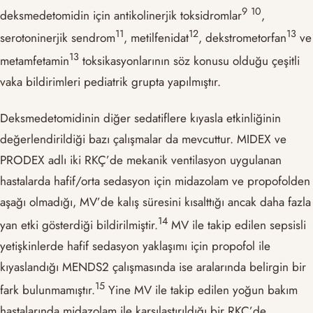
​9​
​10​
deksmedetomidin için antikolinerjik toksidromlar
,
​11​
​12​
​13​
serotoninerjik sendrom
, metilfenidat
, dekstrometorfan
ve
​13​
metamfetamin
toksikasyonlarının söz konusu olduğu çeşitli
vaka bildirimleri pediatrik grupta yapılmıştır.
Deksmedetomidinin diğer sedatiflere kıyasla etkinliğinin
değerlendirildiği bazı çalışmalar da mevcuttur. MIDEX ve
PRODEX adlı iki RKÇ’de mekanik ventilasyon uygulanan
hastalarda hafif/orta sedasyon için midazolam ve propofolden
aşağı olmadığı, MV’de kalış süresini kısalttığı ancak daha fazla
​14​
yan etki gösterdiği bildirilmiştir.
MV ile takip edilen sepsisli
yetişkinlerde hafif sedasyon yaklaşımı için propofol ile
kıyaslandığı MENDS2 çalışmasında ise aralarında belirgin bir
​15​
fark bulunmamıştır.
Yine MV ile takip edilen yoğun bakım
hastalarında midazolam ile karşılaştırıldığı bir RKÇ’de