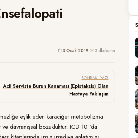
nsefalopati
S
3 Ocak 2019
·
13 dk
okuma
SONRAKI YAZI
Acil Serviste Burun Kanaması (Epistaksis) Olan
Hastaya Yaklaşım
etmezliğe eşlik eden karaciğer metabolizma
r ve davranışsal bozukluktur. ICD 10 ‘da
ders kitaplarında uzun uzadıya anlatımını