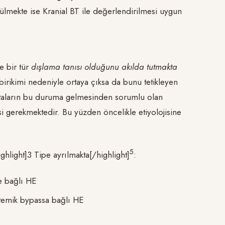
ülmekte ise Kranial BT ile değerlendirilmesi uygun
e bir tür
dışlama tanısı olduğunu akılda tutmakta
 birikimi nedeniyle ortaya çıksa da bunu tetikleyen
Hastaların bu duruma gelmesinden sorumlu olan
gerekmektedir. Bu yüzden öncelikle etiyolojisine
5
ghlight]3 Tipe ayrılmakta[/highlight]
:
e bağlı HE
stemik bypassa bağlı HE