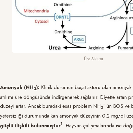
Üre Siklusu
Amonyak (NH
):
Klinik durumun başat aktörü olan amonyak k
3
atılımı üre döngüsünde indirgenerek sağlanır. Diyette artan pr
düzeyi artar. Ancak buradaki esas problem NH
’ ün BOS ve b
3
yetersizliği durumunda kan amonyak düzeyinin 0,2 mg/dl üz
1
güçlü ilişkili bulunmuştur
. Hayvan çalışmalarında ise do