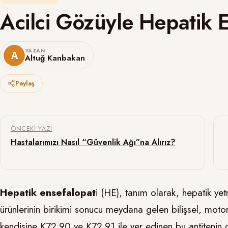
Acilci Gözüyle Hepatik E
YAZAN
Altuğ Kanbakan
Paylaş
Yazı gezinmesi
ÖNCEKI YAZI
Hastalarımızı Nasıl “Güvenlik Ağı”na Alırız?
Hepatik ensefalopat
i (HE), tanım olarak, hepatik y
ürünlerinin birikimi sonucu meydana gelen bilişsel, moto
kendisine K72.90 ve K72.91 ile yer edinen bu antitenin 