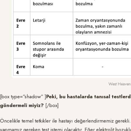
West Heaven K
[box type=”shadow” ]
Peki, bu hastalarda tanısal testler
göndermeli miyiz?
[/box]
Öncelikle temel tetkikler ile hastayı değerlendirmemiz gerekli.
yapmamız gereken test istemi olacaktır. Eğer elektrolit bozuk