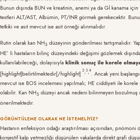
Bunun dışında BUN ve kreatinin, anemi ya da Gİ kanama için 
testleri ALT/AST, Albümin, PT/INR görmek gerekecektir. Bunun
tetkiki ve asit mevcut ise asit örneği alınmalıdır.
Rutin olarak kan NH
düzeyinin gönderilmesi tartışmalıdır. Ya
3
HE’ li hastaların bilinç düzeyindeki değişimi gözlemek dışınd
kullanılabileceği, dolayısıyla
klinik sonuç ile korele olmay
2
3
4
,
,
[highlight]belirtilmektedir[/highlight]
. Ancak yeni başlangı
mevcut ise BOS incelemesi yapılmalı; HE ciddiyeti ile korele
olabilir. Kan NH
düzeyi ancak nedeni bilinmeyen bozulmuş m
3
önerilmektedir.
GÖRÜNTÜLEME OLARAK NE ISTEMELIYIZ?
Hastanın enfeksiyon odağı araştırılması açısından, pnömoni 
konjestif kalp yetmezliği düşünülen vakalarda direkt grafi düş