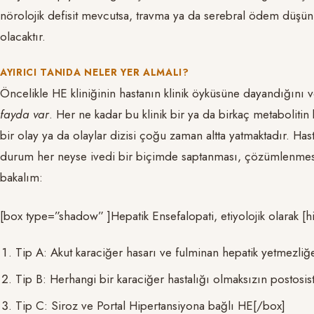
nörolojik defisit mevcutsa, travma ya da serebral ödem düşün
olacaktır.
AYIRICI TANIDA NELER YER ALMALI?
Öncelikle HE kliniğinin hastanın klinik öyküsüne dayandığını v
fayda var
. Her ne kadar bu klinik bir ya da birkaç metabolitin
bir olay ya da olaylar dizisi çoğu zaman altta yatmaktadır. 
durum her neyse ivedi bir biçimde saptanması, çözümlenmesi 
bakalım:
[box type=”shadow” ]Hepatik Ensefalopati, etiyolojik olarak [hi
Tip A: Akut karaciğer hasarı ve fulminan hepatik yetmezliğ
Tip B: Herhangi bir karaciğer hastalığı olmaksızın postosi
Tip C: Siroz ve Portal Hipertansiyona bağlı HE[/box]