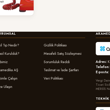
URUMSAL
AKAMED
il Tıp Nedir?
Gizlilik Politikası
sıl Kurulduk?
Mesafeli Satış Sözleşmesi
Adres:
Ka
bimiz
Sorumluluk Reddi
Telefon:
amedika AŞ
Teslimat ve İade Şartları
E-posta:
zimle Çalışın
Veri Politikası
Vergi Dair
Ticari Sic
ze Ulaşın
MERSİS N
TEKNIK