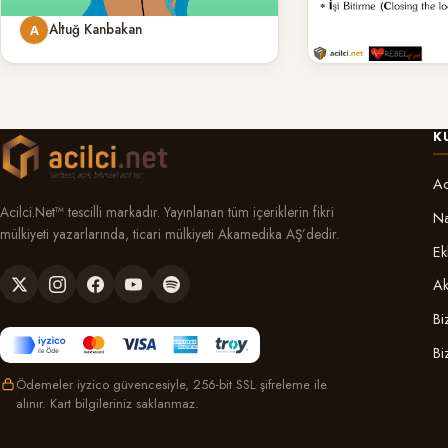
Altuğ Kanbakan
İbrahim Sarbay
K
Ac
Acilci.Net™ tescilli markadır. Yayınlanan tüm içeriklerin fikri
Na
mülkiyeti yazarlarında, ticari mülkiyeti Akamedika AŞ’dedir.
Ek
Ak
Bi
Bi
Ödemeler iyzico güvencesiyle, 256-bit SSL şifreleme ile
alınır. Kart bilgileriniz saklanmaz.