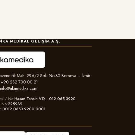
IKA MEDIKAL GELIŞIM A.Ş.
zımdirik Mah. 296/2 Sok. No:33 Bornova – İzmir
+90 232 700 00 21
info@akamedika.com
esi / No
Hasan Tahsin V.D. · 012 065 3920
il No
225989
o
0012 0653 9200 0001