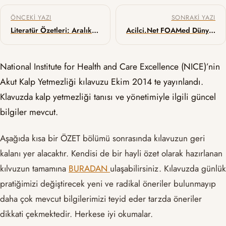
Yazı gezinmesi
ÖNCEKI YAZI
SONRAKI YAZI
Literatür Özetleri: Aralık 2014
Acilci.Net FOAMed Dünyasında Türkiye’nin Tek Temsilcisi
National Institute for Health and Care Excellence (NICE)’nin
Akut Kalp Yetmezliği kılavuzu Ekim 2014 te yayınlandı.
Klavuzda kalp yetmezliği tanısı ve yönetimiyle ilgili güncel
bilgiler mevcut.
Aşağıda kısa bir ÖZET bölümü sonrasında kılavuzun geri
kalanı yer alacaktır. Kendisi de bir hayli özet olarak hazırlanan
kılvuzun tamamına
BURADAN
ulaşabilirsiniz. Kılavuzda günlük
pratiğimizi değiştirecek yeni ve radikal öneriler bulunmayıp
daha çok mevcut bilgilerimizi teyid eder tarzda öneriler
dikkati çekmektedir. Herkese iyi okumalar.