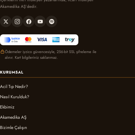
Akamedika AŞ’dedir.
Ödemeler iyzico güvencesiyle, 256-bit SSL şifreleme ile
alınır. Kart bilgileriniz saklanmaz.
KURUMSAL
Acil Tıp Nedir?
Nasıl Kurulduk?
Ekbimiz
Akamedika AŞ
Bizimle Çalışın