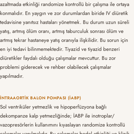
azaltmada etkinliği randomize kontrollü bir çalışma ile ortaya
konmalıdır. En yaygın ve zor durumlardan biride IV diüretik
tedavisine yanıtsız hastaları yönetmek. Bu durum uzun süreli
yatış, artmış ölüm oranı, artmış taburculuk sonrası ölüm ve
artmış tekrar hastaneye yatış oranıyla ilişkilidir. Bu sorun için
en iyi tedavi bilinmemektedir. Tiyazid ve tiyazid benzeri
diüretikler faydalı olduğu çalışmalar mevcuttur. Bu zor
problemi giderecek ve rehber olabilecek çalışmalar
yapılmadır.
İNTRAAORTIK BALON POMPASI (İABP)
Sol ventriküler yetmezlik ve hipoperfüzyona bağlı
dekompanze kalp yetmezliğinde; İABP ile inotroplar/
vazopresörlerin kullanımını kıyaslayan randomize kontrollü
çalışmalar yapılmalıdır. Bu çalışmalar bedel etkinliği ve klinik