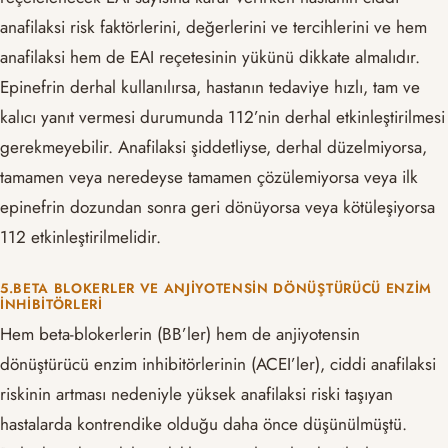
anafilaksi risk faktörlerini, değerlerini ve tercihlerini ve hem
anafilaksi hem de EAI reçetesinin yükünü dikkate almalıdır.
Epinefrin derhal kullanılırsa, hastanın tedaviye hızlı, tam ve
kalıcı yanıt vermesi durumunda 112’nin derhal etkinleştirilmesi
gerekmeyebilir. Anafilaksi şiddetliyse, derhal düzelmiyorsa,
tamamen veya neredeyse tamamen çözülemiyorsa veya ilk
epinefrin dozundan sonra geri dönüyorsa veya kötüleşiyorsa
112 etkinleştirilmelidir.
5.BETA BLOKERLER VE ANJIYOTENSIN DÖNÜŞTÜRÜCÜ ENZIM
İNHIBITÖRLERI
Hem beta-blokerlerin (BB’ler) hem de anjiyotensin
dönüştürücü enzim inhibitörlerinin (ACEI’ler), ciddi anafilaksi
riskinin artması nedeniyle yüksek anafilaksi riski taşıyan
hastalarda kontrendike olduğu daha önce düşünülmüştü.