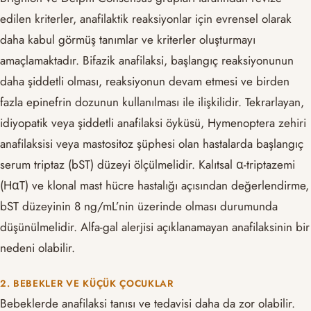
edilen kriterler, anafilaktik reaksiyonlar için evrensel olarak
daha kabul görmüş tanımlar ve kriterler oluşturmayı
amaçlamaktadır. Bifazik anafilaksi, başlangıç ​​reaksiyonunun
daha şiddetli olması, reaksiyonun devam etmesi ve birden
fazla epinefrin dozunun kullanılması ile ilişkilidir. Tekrarlayan,
idiyopatik veya şiddetli anafilaksi öyküsü, Hymenoptera zehiri
anafilaksisi veya mastositoz şüphesi olan hastalarda başlangıç ​​
serum triptaz (bST) düzeyi ölçülmelidir. Kalıtsal α-triptazemi
(HαT) ve klonal mast hücre hastalığı açısından değerlendirme,
bST düzeyinin 8 ng/mL’nin üzerinde olması durumunda
düşünülmelidir. Alfa-gal alerjisi açıklanamayan anafilaksinin bir
nedeni olabilir.
2. BEBEKLER VE KÜÇÜK ÇOCUKLAR
Bebeklerde anafilaksi tanısı ve tedavisi daha da zor olabilir.