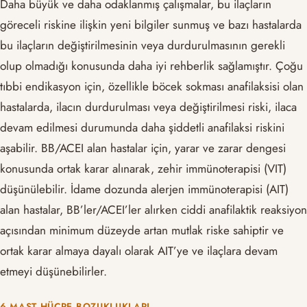
Daha büyük ve daha odaklanmış çalışmalar, bu ilaçların
göreceli riskine ilişkin yeni bilgiler sunmuş ve bazı hastalarda
bu ilaçların değiştirilmesinin veya durdurulmasının gerekli
olup olmadığı konusunda daha iyi rehberlik sağlamıştır. Çoğu
tıbbi endikasyon için, özellikle böcek sokması anafilaksisi olan
hastalarda, ilacın durdurulması veya değiştirilmesi riski, ilaca
devam edilmesi durumunda daha şiddetli anafilaksi riskini
aşabilir. BB/ACEI alan hastalar için, yarar ve zarar dengesi
konusunda ortak karar alınarak, zehir immünoterapisi (VIT)
düşünülebilir. İdame dozunda alerjen immünoterapisi (AIT)
alan hastalar, BB’ler/ACEI’ler alırken ciddi anafilaktik reaksiyon
açısından minimum düzeyde artan mutlak riske sahiptir ve
ortak karar almaya dayalı olarak AIT’ye ve ilaçlara devam
etmeyi düşünebilirler.
6.MAST HÜCRE BOZUKLUKLARI