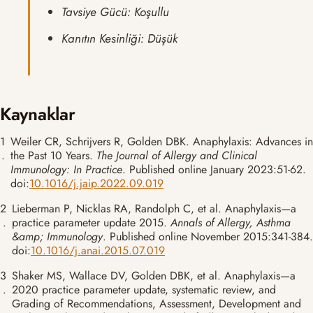
Tavsiye Gücü: Koşullu
Kanıtın Kesinliği: Düşük
Kaynaklar
1
Weiler CR, Schrijvers R, Golden DBK. Anaphylaxis: Advances in
.
the Past 10 Years.
The Journal of Allergy and Clinical
Immunology: In Practice
. Published online January 2023:51-62.
doi:
10.1016/j.jaip.2022.09.019
2
Lieberman P, Nicklas RA, Randolph C, et al. Anaphylaxis—a
.
practice parameter update 2015.
Annals of Allergy, Asthma
&amp; Immunology
. Published online November 2015:341-384.
doi:
10.1016/j.anai.2015.07.019
3
Shaker MS, Wallace DV, Golden DBK, et al. Anaphylaxis—a
.
2020 practice parameter update, systematic review, and
Grading of Recommendations, Assessment, Development and