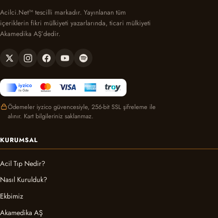
Acilci.Net™ tescilli markadır. Yayınlanan tüm
içeriklerin fikri mülkiyeti yazarlarında, ticari mülkiyeti
Akamedika AŞ’dedir.
Ödemeler iyzico güvencesiyle, 256-bit SSL şifreleme ile
alınır. Kart bilgileriniz saklanmaz.
KURUMSAL
Acil Tıp Nedir?
Nasıl Kurulduk?
Ekbimiz
Akamedika AŞ