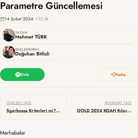
Parametre Güncellemesi
14 Şubat 2024
·
12 dk
YAZAN
Mehmet TÜRK
SESLENDIREN
Doğuhan Bitlisli
Dinle
Paylaş
Yazı gezinmesi
ÖNCEKI YAZI
SONRAKI YAZI
Sgarbossa Kriterleri mi? Barcelona Algoritması mı?
GOLD 2024 KOAH Kılavuzu Güncellemesi – Bölüm 4: KOAH Alevlenme Yönetimi, Komorbiteler ve Covid-19
Merhabalar