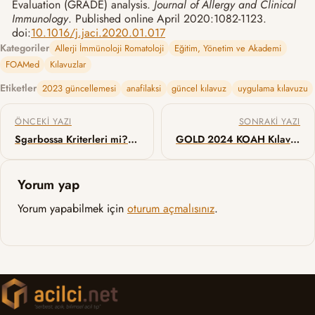
Evaluation (GRADE) analysis.
Journal of Allergy and Clinical
Immunology
. Published online April 2020:1082-1123.
doi:
10.1016/j.jaci.2020.01.017
Kategoriler
Allerji İmmünoloji Romatoloji
Eğitim, Yönetim ve Akademi
FOAMed
Kılavuzlar
Etiketler
2023 güncellemesi
anafilaksi
güncel kılavuz
uygulama kılavuzu
Yazı gezinmesi
ÖNCEKI YAZI
SONRAKI YAZI
Sgarbossa Kriterleri mi? Barcelona Algoritması mı?
GOLD 2024 KOAH Kılavuzu Güncellemesi – Bölüm 4: KOAH Alevlenme Yönetimi, Komorbiteler ve Covid-19
Yorum yap
Yorum yapabilmek için
oturum açmalısınız
.