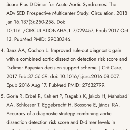
Score Plus D-Dimer for Acute Aortic Syndromes: The
ADvISED Prospective Multicenter Study. Circulation. 2018
Jan 16;137(3):250-258. Doi:
10.1161/CIRCULATIONAHA.117.029457. Epub 2017 Oct
13. PubMed PMID: 29030346.
Baez AA, Cochon L. Improved rule-out diagnostic gain
with a combined aortic dissection detection risk score and
D-dimer Bayesian decision support scheme. J Crit Care.
2017 Feb;37:56-59. doi: 10.1016/j.jcrc.2016.08.007.
Epub 2016 Aug 17. PubMed PMID: 27632799.
Gorla R, Erbel R, Kahlert P, Tsagakis K, Jakob H, Mahabadi
AA, Schlosser T, Eggebrecht H, Bossone E, Jánosi RA.
Accuracy of a diagnostic strategy combining aortic
dissection detection risk score and D-dimer levels in