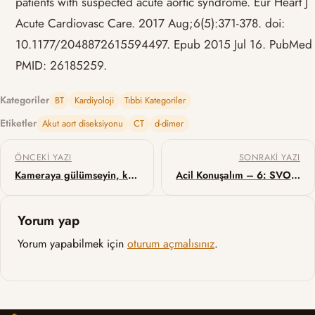
patients with suspected acute aortic syndrome. Eur Heart J
Acute Cardiovasc Care. 2017 Aug;6(5):371-378. doi:
10.1177/2048872615594497. Epub 2015 Jul 16. PubMed
PMID: 26185259.
Kategoriler
BT
Kardiyoloji
Tıbbi Kategoriler
Etiketler
Akut aort diseksiyonu
CT
d-dimer
Yazı gezinmesi
ÖNCEKI YAZI
SONRAKI YAZI
Kameraya gülümseyin, kaydediliyorsunuz!
Acil Konuşalım – 6: SVO’da uzamış trombolitik zamanı?
Yorum yap
Yorum yapabilmek için
oturum açmalısınız
.