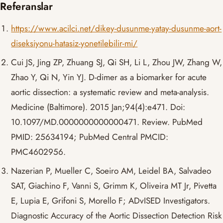
Referanslar
https://www.acilci.net/dikey-dusunme-yatay-dusunme-aort-
diseksiyonu-hatasiz-yonetilebilir-mi/
Cui JS, Jing ZP, Zhuang SJ, Qi SH, Li L, Zhou JW, Zhang W,
Zhao Y, Qi N, Yin YJ. D-dimer as a biomarker for acute
aortic dissection: a systematic review and meta-analysis.
Medicine (Baltimore). 2015 Jan;94(4):e471. Doi:
10.1097/MD.0000000000000471. Review. PubMed
PMID: 25634194; PubMed Central PMCID:
PMC4602956.
Nazerian P, Mueller C, Soeiro AM, Leidel BA, Salvadeo
SAT, Giachino F, Vanni S, Grimm K, Oliveira MT Jr, Pivetta
E, Lupia E, Grifoni S, Morello F; ADvISED Investigators.
Diagnostic Accuracy of the Aortic Dissection Detection Risk