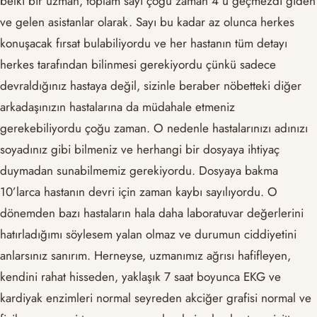
belki bir uzman, toplam sayı çoğu zaman 4’ü geçmezdi giden
ve gelen asistanlar olarak. Sayı bu kadar az olunca herkes
konuşacak fırsat bulabiliyordu ve her hastanın tüm detayı
herkes tarafından bilinmesi gerekiyordu çünkü sadece
devraldığınız hastaya değil, sizinle beraber nöbetteki diğer
arkadaşınızın hastalarına da müdahale etmeniz
gerekebiliyordu çoğu zaman. O nedenle hastalarınızı adınızı
soyadınız gibi bilmeniz ve herhangi bir dosyaya ihtiyaç
duymadan sunabilmemiz gerekiyordu. Dosyaya bakma
10’larca hastanın devri için zaman kaybı sayılıyordu. O
dönemden bazı hastaların hala daha laboratuvar değerlerini
hatırladığımı söylesem yalan olmaz ve durumun ciddiyetini
anlarsınız sanırım. Herneyse, uzmanımız ağrısı hafifleyen,
kendini rahat hisseden, yaklaşık 7 saat boyunca EKG ve
kardiyak enzimleri normal seyreden akciğer grafisi normal ve