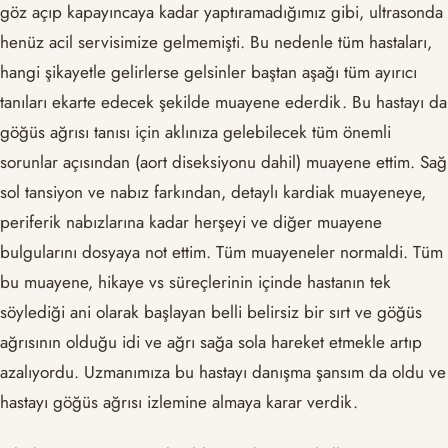
göz açıp kapayıncaya kadar yaptıramadığımız gibi, ultrasonda
henüz acil servisimize gelmemişti. Bu nedenle tüm hastaları,
hangi şikayetle gelirlerse gelsinler baştan aşağı tüm ayırıcı
tanıları ekarte edecek şekilde muayene ederdik. Bu hastayı da
göğüs ağrısı tanısı için aklınıza gelebilecek tüm önemli
sorunlar açısından (aort diseksiyonu dahil) muayene ettim. Sağ
sol tansiyon ve nabız farkından, detaylı kardiak muayeneye,
periferik nabızlarına kadar herşeyi ve diğer muayene
bulgularını dosyaya not ettim. Tüm muayeneler normaldi. Tüm
bu muayene, hikaye vs süreçlerinin içinde hastanın tek
söylediği ani olarak başlayan belli belirsiz bir sırt ve göğüs
ağrısının olduğu idi ve ağrı sağa sola hareket etmekle artıp
azalıyordu. Uzmanımıza bu hastayı danışma şansım da oldu ve
hastayı göğüs ağrısı izlemine almaya karar verdik.