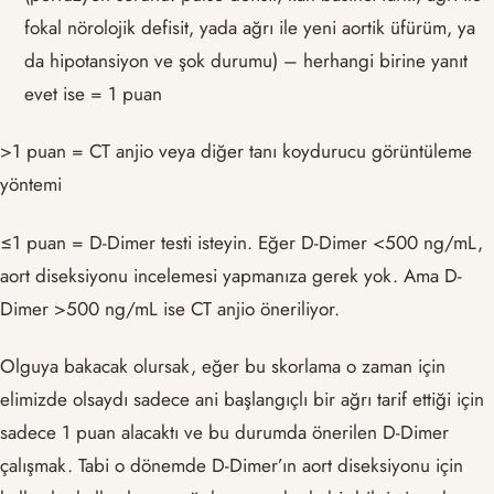
fokal nörolojik defisit, yada ağrı ile yeni aortik üfürüm, ya
da hipotansiyon ve şok durumu) – herhangi birine yanıt
evet ise = 1 puan
>1 puan = CT anjio veya diğer tanı koydurucu görüntüleme
yöntemi
≤1 puan = D-Dimer testi isteyin. Eğer D-Dimer <500 ng/mL,
aort diseksiyonu incelemesi yapmanıza gerek yok. Ama D-
Dimer >500 ng/mL ise CT anjio öneriliyor.
Olguya bakacak olursak, eğer bu skorlama o zaman için
elimizde olsaydı sadece ani başlangıçlı bir ağrı tarif ettiği için
sadece 1 puan alacaktı ve bu durumda önerilen D-Dimer
çalışmak. Tabi o dönemde D-Dimer’ın aort diseksiyonu için