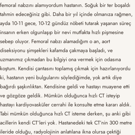
femoral nabzını alamıyordum hastanın. Soğuk bir ter boşaldı
tahmin edeceğiniz gibi. Daha bir yıl içinde olmanıza rağmen,
ayda 10-11 gece, 10-12 gündüz nöbeti tutarak yaşanan süreç
insanın erken olgunlaşıp bir nevi mutfakta hızlı pişmesine
sebep oluyor. Femoral nabzı alamadığım o an, aort
diseksiyonu şimşekleri kafamda çakmaya başladı, ve
uzmanımız çıkmadan bu bilgiyi ona vermek için odasına
koştum. Kendisi çantasını toplamış çıkmak için hazırlanıyordu
ki, hastanın yeni bulgularını söylediğimde, yok artık diye
bağırdı şaşkınlıktan. Kendisine geldi ve hastayı muayene etti
ve gözgöze geldik. Mümkün olduğunca hızlı CT isteyip
hastayı kardiyovasküler cerrahi ile konsulte etme kararı aldık.
Tabi mümkün olduğunca hızlı CT isteme derken, şu anki gibi
acillerin kendi CT’leri yok. Hastanedeki tek CT’nin 300 metre
ileride olduğu, radyolojinin anlatılana ikna olursa çektiği