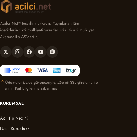
Acilci.Net™ tescilli markadır. Yayınlanan tüm
içeriklerin fikri mülkiyeti yazarlarında, ticari mülkiyeti
Akamedika AŞ’dedir.
Ödemeler iyzico güvencesiyle, 256-bit SSL şifreleme ile
alınır. Kart bilgileriniz saklanmaz.
KURUMSAL
Acil Tıp Nedir?
Nasıl Kurulduk?