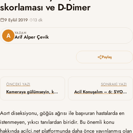
skorlaması ve D-Dimer
9 Eylül 2019
·
13 dk
YAZAN
Arif Alper Çevik
Paylaş
Yazı gezinmesi
ÖNCEKI YAZI
SONRAKI YAZI
Kameraya gülümseyin, kaydediliyorsunuz!
Acil Konuşalım – 6: SVO’da uzamış trombolitik zamanı?
Aort diseksiyonu, göğüs ağrısı ile başvuran hastalarda en
istenmeyen, yıkıcı tanılardan biridir. Bu önemli konu
hakkında acilci.net platformunda daha önce yayınlanmış olan