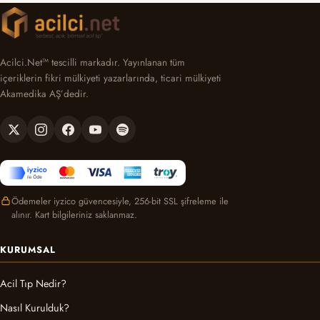
Acilci.Net™ tescilli markadır. Yayınlanan tüm
içeriklerin fikri mülkiyeti yazarlarında, ticari mülkiyeti
Akamedika AŞ’dedir.
Ödemeler iyzico güvencesiyle, 256-bit SSL şifreleme ile
alınır. Kart bilgileriniz saklanmaz.
KURUMSAL
Acil Tıp Nedir?
Nasıl Kurulduk?