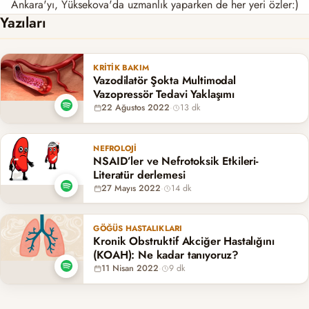
Ankara'yı, Yüksekova'da uzmanlık yaparken de her yeri özler:)
Yazıları
KRITIK BAKIM
Vazodilatör Şokta Multimodal
Vazopressör Tedavi Yaklaşımı
22 Ağustos 2022
·
13 dk
NEFROLOJI
NSAID’ler ve Nefrotoksik Etkileri-
Literatür derlemesi
27 Mayıs 2022
·
14 dk
GÖĞÜS HASTALIKLARI
Kronik Obstruktif Akciğer Hastalığını
(KOAH): Ne kadar tanıyoruz?
11 Nisan 2022
·
9 dk