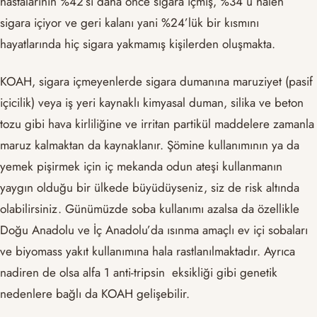
hastalarının %42’si daha önce sigara içmiş, %34’ü halen
sigara içiyor ve geri kalanı yani %24’lük bir kısmını
hayatlarında hiç sigara yakmamış kişilerden oluşmakta.
KOAH, sigara içmeyenlerde sigara dumanına maruziyet (pasif
içicilik) veya iş yeri kaynaklı kimyasal duman, silika ve beton
tozu gibi hava kirliliğine ve irritan partikül maddelere zamanla
maruz kalmaktan da kaynaklanır. Şömine kullanımının ya da
yemek pişirmek için iç mekanda odun ateşi kullanmanın
yaygın olduğu bir ülkede büyüdüyseniz, siz de risk altında
olabilirsiniz. Günümüzde soba kullanımı azalsa da özellikle
Doğu Anadolu ve İç Anadolu’da ısınma amaçlı ev içi sobaları
ve biyomass yakıt kullanımına hala rastlanılmaktadır. Ayrıca
nadiren de olsa alfa 1 anti-tripsin eksikliği gibi genetik
nedenlere bağlı da KOAH gelişebilir.