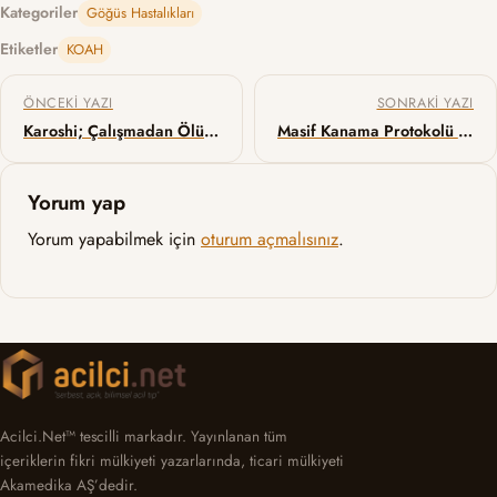
Kategoriler
Göğüs Hastalıkları
Etiketler
KOAH
Yazı gezinmesi
ÖNCEKI YAZI
SONRAKI YAZI
Karoshi; Çalışmadan Ölüme Giden Bir Yol
Masif Kanama Protokolü – 7 T
Yorum yap
Yorum yapabilmek için
oturum açmalısınız
.
Acilci.Net™ tescilli markadır. Yayınlanan tüm
içeriklerin fikri mülkiyeti yazarlarında, ticari mülkiyeti
Akamedika AŞ’dedir.