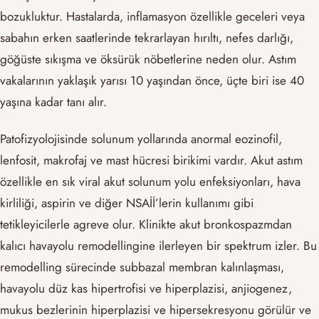
bozukluktur. Hastalarda, inflamasyon özellikle geceleri veya
sabahın erken saatlerinde tekrarlayan hırıltı, nefes darlığı,
göğüste sıkışma ve öksürük nöbetlerine neden olur. Astım
vakalarının yaklaşık yarısı 10 yaşından önce, üçte biri ise 40
yaşına kadar tanı alır.
Patofizyolojisinde solunum yollarında anormal eozinofil,
lenfosit, makrofaj ve mast hücresi birikimi vardır. Akut astım
özellikle en sık viral akut solunum yolu enfeksiyonları, hava
kirliliği, aspirin ve diğer NSAİİ’lerin kullanımı gibi
tetikleyicilerle agreve olur. Klinikte akut bronkospazmdan
kalıcı havayolu remodellingine ilerleyen bir spektrum izler. Bu
remodelling sürecinde subbazal membran kalınlaşması,
havayolu düz kas hipertrofisi ve hiperplazisi, anjiogenez,
mukus bezlerinin hiperplazisi ve hipersekresyonu görülür ve