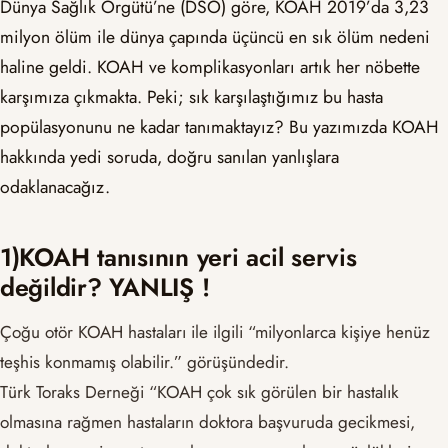
Dünya Sağlık Örgütü’ne (DSÖ) göre, KOAH 2019’da 3,23
milyon ölüm ile dünya çapında üçüncü en sık ölüm nedeni
haline geldi. KOAH ve komplikasyonları artık her nöbette
karşımıza çıkmakta. Peki; sık karşılaştığımız bu hasta
popülasyonunu ne kadar tanımaktayız? Bu yazımızda KOAH
hakkında yedi soruda, doğru sanılan yanlışlara
odaklanacağız.
1)KOAH tanısının yeri acil servis
değildir? YANLIŞ !
Çoğu otör KOAH hastaları ile ilgili “milyonlarca kişiye henüz
teşhis konmamış olabilir.” görüşündedir.
Türk Toraks Derneği “KOAH çok sık görülen bir hastalık
olmasına rağmen hastaların doktora başvuruda gecikmesi,