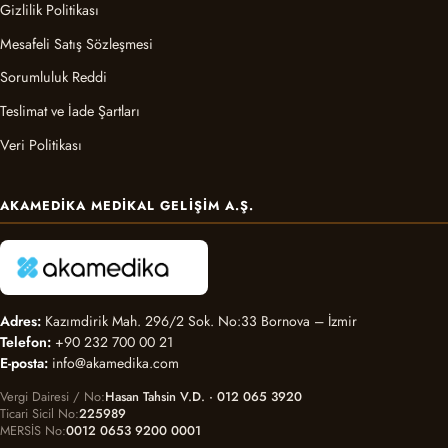
Gizlilik Politikası
Mesafeli Satış Sözleşmesi
Sorumluluk Reddi
Teslimat ve İade Şartları
Veri Politikası
AKAMEDIKA MEDIKAL GELIŞIM A.Ş.
Adres:
Kazımdirik Mah. 296/2 Sok. No:33 Bornova – İzmir
Telefon:
+90 232 700 00 21
E-posta:
info@akamedika.com
Vergi Dairesi / No
Hasan Tahsin V.D. · 012 065 3920
Ticari Sicil No
225989
MERSİS No
0012 0653 9200 0001