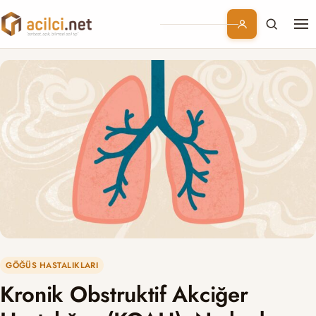
Me
Branşlar
Konular
Kurumsal
Abonelik
GÖĞÜS HASTALIKLARI
Kronik Obstruktif Akciğer