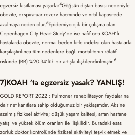
​4​
egzersiz kısıtlaması yaşarlar
Göğsün dıştan basısı nedeniyle
obezite, ekspiratuar rezerv hacminde ve vital kapasitede
​5​
azalmaya neden olur.
Epidemiyolojik bir çalışma olan
Copenhagen City Heart Study’de ise hafif-orta KOAH’lı
hastalarda obezite, normal beden kitle indeksi olan hastalarla
karşılaştırılınca tüm nedenlere bağlı mortalitenin rölatif
​6​
riskinde (RR) %20-34’lük bir artışla ilişkilendirilmiştir.
7)KOAH ‘ta egzersiz yasak? YANLIŞ!
GOLD REPORT 2022 : Pulmoner rehabilitasyon faydalarına
dair net kanıtlara sahip olduğumuz bir yaklaşımdır. Aksine
azalmış fiziksel aktivite; düşük yaşam kalitesi, artan hastane
yatışı ve yüksek ölüm oranları ile ilişkilidir. Buradaki esas
zorluk doktor kontrolünde fiziksel aktiviteyi teşvik etmek ve