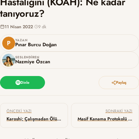
Hastalığını (KOAH): Ne kadar
tanıyoruz?
11 Nisan 2022
·
9 dk
YAZAN
Pınar Burcu Doğan
SESLENDIREN
Nazmiye Özcan
Dinle
Paylaş
Yazı gezinmesi
ÖNCEKI YAZI
SONRAKI YAZI
Karoshi; Çalışmadan Ölüme Giden Bir Yol
Masif Kanama Protokolü – 7 T