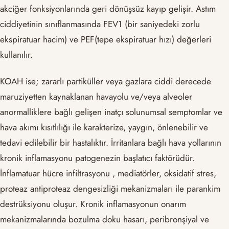
akciğer fonksiyonlarında geri dönüşsüz kayıp gelişir. Astım
ciddiyetinin sınıflanmasında FEV1 (bir saniyedeki zorlu
ekspiratuar hacim) ve PEF(tepe ekspiratuar hızı) değerleri
kullanılır.
KOAH ise; zararlı partiküller veya gazlara ciddi derecede
maruziyetten kaynaklanan havayolu ve/veya alveoler
anormalliklere bağlı gelişen inatçı solunumsal semptomlar ve
hava akımı kısıtlılığı ile karakterize, yaygın, önlenebilir ve
tedavi edilebilir bir hastalıktır. İrritanlara bağlı hava yollarının
kronik inflamasyonu patogenezin başlatıcı faktörüdür.
İnflamatuar hücre infiltrasyonu , mediatörler, oksidatif stres,
proteaz antiproteaz dengesizliği mekanizmaları ile parankim
destrüksiyonu oluşur. Kronik inflamasyonun onarım
mekanizmalarında bozulma doku hasarı, peribronşiyal ve