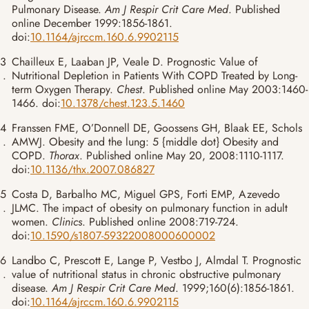
Pulmonary Disease.
Am J Respir Crit Care Med
. Published
online December 1999:1856-1861.
doi:
10.1164/ajrccm.160.6.9902115
3
Chailleux E, Laaban JP, Veale D. Prognostic Value of
.
Nutritional Depletion in Patients With COPD Treated by Long-
term Oxygen Therapy.
Chest
. Published online May 2003:1460-
1466. doi:
10.1378/chest.123.5.1460
4
Franssen FME, O’Donnell DE, Goossens GH, Blaak EE, Schols
.
AMWJ. Obesity and the lung: 5 {middle dot} Obesity and
COPD.
Thorax
. Published online May 20, 2008:1110-1117.
doi:
10.1136/thx.2007.086827
5
Costa D, Barbalho MC, Miguel GPS, Forti EMP, Azevedo
.
JLMC. The impact of obesity on pulmonary function in adult
women.
Clinics
. Published online 2008:719-724.
doi:
10.1590/s1807-59322008000600002
6
Landbo C, Prescott E, Lange P, Vestbo J, Almdal T. Prognostic
.
value of nutritional status in chronic obstructive pulmonary
disease.
Am J Respir Crit Care Med
. 1999;160(6):1856-1861.
doi:
10.1164/ajrccm.160.6.9902115