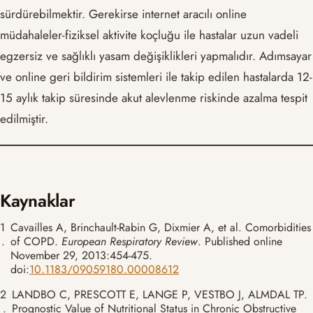
sürdürebilmektir. Gerekirse internet aracılı online
müdahaleler-fiziksel aktivite koçluğu ile hastalar uzun vadeli
egzersiz ve sağlıklı yasam değişiklikleri yapmalıdır. Adımsayar
ve online geri bildirim sistemleri ile takip edilen hastalarda 12-
15 aylık takip süresinde akut alevlenme riskinde azalma tespit
edilmiştir.
Kaynaklar
1
Cavailles A, Brinchault-Rabin G, Dixmier A, et al. Comorbidities
.
of COPD.
European Respiratory Review
. Published online
November 29, 2013:454-475.
doi:
10.1183/09059180.00008612
2
LANDBO C, PRESCOTT E, LANGE P, VESTBO J, ALMDAL TP.
.
Prognostic Value of Nutritional Status in Chronic Obstructive