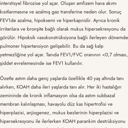
interstisyel fibrozise yol açar. Oluşan amfizem hava akımı
kısıtlanmasına ve azalmış gaz transferine neden olur. Sonuç
FEV1de azalma, hipoksemi ve hiperkapnidir. Ayrıca kronik
irritanlara ve bronşite bağlı olarak mukus hipersekresyonu da
görülür. Hipoksik vasokonstrüksiyona bağlı ilerleyen dönemde
pulmoner hipertansiyon gelişebilir. Bu da sağ kalp
yetmezliğine yol açar. Tanıda FEV1/FVC oranının <0,7 olması,
şiddet evrelemesinde ise FEV1 kullanılır.
Özetle astım daha genç yaşlarda özellikle 40 yaş altında tanı
alırken, KOAH daha ileri yaşlarda tanı alır. Her iki hastalığın
zemininde de kronik inflamasyon olsa da astım subbazal
membran kalınlaşması, havayolu düz kas hipertrofisi ve
hiperplazisi, anjiogenez, mukus bezlerinin hiperplazisi ve
hipersekresyonu ile ilerlerken KOAH parankim destrüksiyonu